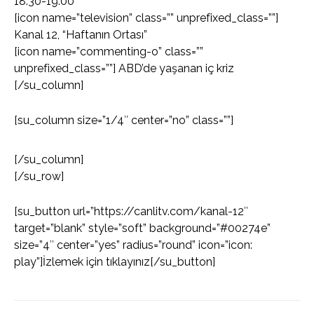
18:30-19:00
[icon name=”television” class=”” unprefixed_class=””]
Kanal 12, “Haftanın Ortası”
[icon name=”commenting-o” class=””
unprefixed_class=””] ABD’de yaşanan iç kriz
[/su_column]
[su_column size=”1/4″ center=”no” class=””]
[/su_column]
[/su_row]
[su_button url=”https://canlitv.com/kanal-12″
target=”blank” style=”soft” background=”#00274e”
size=”4″ center=”yes” radius=”round” icon=”icon:
play”]İzlemek için tıklayınız[/su_button]