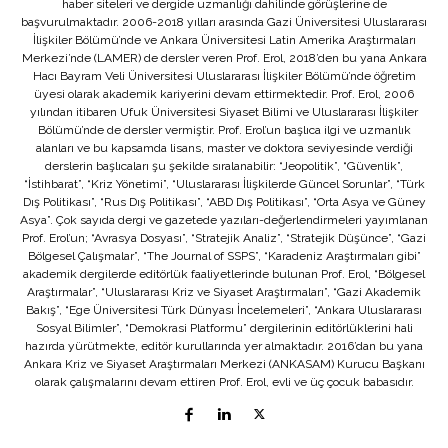
haber siteleri ve dergide uzmanlığı dahilinde görüşlerine de
başvurulmaktadır. 2006-2018 yılları arasında Gazi Üniversitesi Uluslararası
İlişkiler Bölümü’nde ve Ankara Üniversitesi Latin Amerika Araştırmaları
Merkezi’nde (LAMER) de dersler veren Prof. Erol, 2018’den bu yana Ankara
Hacı Bayram Veli Üniversitesi Uluslararası İlişkiler Bölümü’nde öğretim
üyesi olarak akademik kariyerini devam ettirmektedir. Prof. Erol, 2006
yılından itibaren Ufuk Üniversitesi Siyaset Bilimi ve Uluslararası İlişkiler
Bölümü’nde de dersler vermiştir. Prof. Erol’un başlıca ilgi ve uzmanlık
alanları ve bu kapsamda lisans, master ve doktora seviyesinde verdiği
derslerin başlıcaları şu şekilde sıralanabilir: “Jeopolitik”, “Güvenlik”,
“İstihbarat”, “Kriz Yönetimi”, “Uluslararası İlişkilerde Güncel Sorunlar”, “Türk
Dış Politikası”, “Rus Dış Politikası”, “ABD Dış Politikası”, “Orta Asya ve Güney
Asya”. Çok sayıda dergi ve gazetede yazıları-değerlendirmeleri yayımlanan
Prof. Erol’un; “Avrasya Dosyası”, “Stratejik Analiz”, “Stratejik Düşünce”, “Gazi
Bölgesel Çalışmalar”, “The Journal of SSPS”, “Karadeniz Araştırmaları gibi”
akademik dergilerde editörlük faaliyetlerinde bulunan Prof. Erol, “Bölgesel
Araştırmalar”, “Uluslararası Kriz ve Siyaset Araştırmaları”, “Gazi Akademik
Bakış”, “Ege Üniversitesi Türk Dünyası İncelemeleri”, “Ankara Uluslararası
Sosyal Bilimler”, “Demokrasi Platformu” dergilerinin editörlüklerini hali
hazırda yürütmekte, editör kurullarında yer almaktadır. 2016’dan bu yana
Ankara Kriz ve Siyaset Araştırmaları Merkezi (ANKASAM) Kurucu Başkanı
olarak çalışmalarını devam ettiren Prof. Erol, evli ve üç çocuk babasıdır.