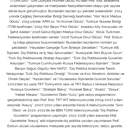
(TÜRKSAV) “Türk Dünyası Hizmet Ödülü”nü alan Prof. Erol, akademik
anlamdaki çalışmaları ve medyadaki faaliyetlerinden dolayı çok sayıda
ödüle layık görülmüştür. Bunlardan bazıları şu şekilde sıralanabilir: 2013
yılında Çağdaş Demokratlar Birliği Derneği tarafından “Yılın Yazılı Medya
Ödülü”, 2015 yılında “APM 10. Yıl Hizmet Ödülü”, Türkiye Yazarlar Birliği
(TYB) tarafından “2015 Yılın Basın-Fikir Ödülü”, Anadolu Köy Korucuları ve
Şehit Aileleri “2016 Gönül Elçileri Medya Onur Ödülü”, Yörük Türkmen
Federasyonları tarafından verilen “2016 Türkiye Onur Ödülü”. Prof. Erol’un
15 kitap çalışması bulunmaktadır. Bunlardan bazılarının isimleri şu
şekildedir: “Hayalden Gerçeğe Türk Birleşik Devletleri”, “Türkiye-AB
İlişkileri: Dış Politika ve İç Yapı Sorunsalları”, “Avrasya’da Yeni Büyük Oyun”,
“Türk Dış Politikasında Strateji Arayışları”, “Türk Dış Politikasında Güvenlik
Arayışları”, “Türkiye Cumhuriyeti-Rusya Federasyonu İlişkileri”, “Sıcak
Barışın Soğuk Örgütü Yeni NATO”, “Dış Politika Analizinde Teorik
Yaklaşımlar: Türk Dış Politikası Örneği”, “Krizler ve Kriz Yönetimi: Aktörler ve
Örnek Olaylar”, “Kazakistan” ve “Uluslararası İlişkilerde Güncel Sorunlar”.
2002’den bu yana TRT Türkiye’nin sesi ve TRT Radyo 1 (Ankara Radyosu)
“Avrasya Gündemi”, “Stratejik Bakış”, “Küresel Bakış”, “Analiz”, “Dosya”,
“Haber Masası”, “Gündemin Öteki Yüzü” gibi radyo programlarını
gerçekleştirmiş olan Prof. Erol, TRT INT televizyonunda 2004-2007 yılları
arasında “Arayış”, 2007-2010 yılları arasında Kanal A televizyonunda “Sınır
Ötesi” ve 2020-2021’de de BBN TÜRK televizyonunda “Dış Politika
Gündemi” programlarını yapmıştır. 2012-2018 yılları arasında Millî
Gazete’de “Arayış” adlı köşesinde dış politika yazıları yayımlanan Prof.
Erol’un ulusal-uluslararası medyada çok sayıda televizyon, radyo, gazete,