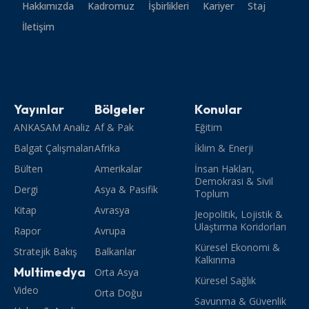
Hakkımızda
Kadromuz
İşbirlikleri
Kariyer
Staj
İletişim
Yayınlar
Bölgeler
Konular
ANKASAM Analiz
Af & Pak
Eğitim
Balgat Çalışmaları
Afrika
İklim & Enerji
Bülten
Amerikalar
İnsan Hakları,
Demokrasi & Sivil
Dergi
Asya & Pasifik
Toplum
Kitap
Avrasya
Jeopolitik, Lojistik &
Ulaştırma Koridorları
Rapor
Avrupa
Küresel Ekonomi &
Stratejik Bakış
Balkanlar
Kalkınma
Multimedya
Orta Asya
Küresel Sağlık
Video
Orta Doğu
Savunma & Güvenlik