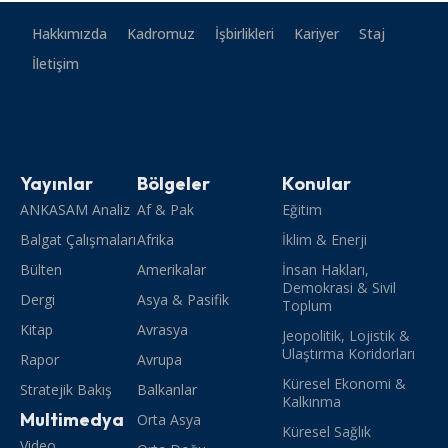
Hakkımızda
Kadromuz
İşbirlikleri
Kariyer
Staj
İletişim
Yayınlar
Bölgeler
Konular
ANKASAM Analiz
Af & Pak
Eğitim
Balgat Çalışmaları
Afrika
İklim & Enerji
Bülten
Amerikalar
İnsan Hakları,
Demokrasi & Sivil
Dergi
Asya & Pasifik
Toplum
Kitap
Avrasya
Jeopolitik, Lojistik &
Ulaştırma Koridorları
Rapor
Avrupa
Küresel Ekonomi &
Stratejik Bakış
Balkanlar
Kalkınma
Multimedya
Orta Asya
Küresel Sağlık
Video