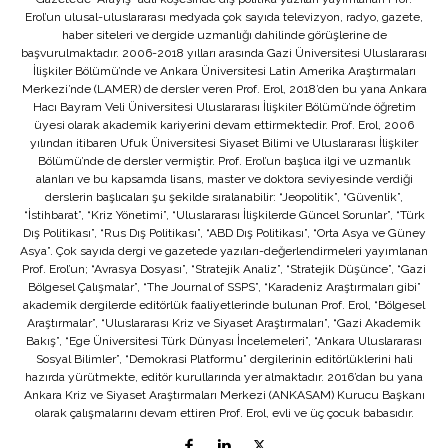
Erol’un ulusal-uluslararası medyada çok sayıda televizyon, radyo, gazete,
haber siteleri ve dergide uzmanlığı dahilinde görüşlerine de
başvurulmaktadır. 2006-2018 yılları arasında Gazi Üniversitesi Uluslararası
İlişkiler Bölümü’nde ve Ankara Üniversitesi Latin Amerika Araştırmaları
Merkezi’nde (LAMER) de dersler veren Prof. Erol, 2018’den bu yana Ankara
Hacı Bayram Veli Üniversitesi Uluslararası İlişkiler Bölümü’nde öğretim
üyesi olarak akademik kariyerini devam ettirmektedir. Prof. Erol, 2006
yılından itibaren Ufuk Üniversitesi Siyaset Bilimi ve Uluslararası İlişkiler
Bölümü’nde de dersler vermiştir. Prof. Erol’un başlıca ilgi ve uzmanlık
alanları ve bu kapsamda lisans, master ve doktora seviyesinde verdiği
derslerin başlıcaları şu şekilde sıralanabilir: “Jeopolitik”, “Güvenlik”,
“İstihbarat”, “Kriz Yönetimi”, “Uluslararası İlişkilerde Güncel Sorunlar”, “Türk
Dış Politikası”, “Rus Dış Politikası”, “ABD Dış Politikası”, “Orta Asya ve Güney
Asya”. Çok sayıda dergi ve gazetede yazıları-değerlendirmeleri yayımlanan
Prof. Erol’un; “Avrasya Dosyası”, “Stratejik Analiz”, “Stratejik Düşünce”, “Gazi
Bölgesel Çalışmalar”, “The Journal of SSPS”, “Karadeniz Araştırmaları gibi”
akademik dergilerde editörlük faaliyetlerinde bulunan Prof. Erol, “Bölgesel
Araştırmalar”, “Uluslararası Kriz ve Siyaset Araştırmaları”, “Gazi Akademik
Bakış”, “Ege Üniversitesi Türk Dünyası İncelemeleri”, “Ankara Uluslararası
Sosyal Bilimler”, “Demokrasi Platformu” dergilerinin editörlüklerini hali
hazırda yürütmekte, editör kurullarında yer almaktadır. 2016’dan bu yana
Ankara Kriz ve Siyaset Araştırmaları Merkezi (ANKASAM) Kurucu Başkanı
olarak çalışmalarını devam ettiren Prof. Erol, evli ve üç çocuk babasıdır.