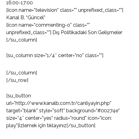
16:00-17:00
[icon name=”television” class=”” unprefixed_class=””]
Kanal B, “Güncel”
[icon name=”commenting-o” class=””
unprefixed_class=””] Dış Politikadaki Son Gelişmeler
[/su_column]
[su_column size=”1/4″ center=”no” class=””]
[/su_column]
[/su_row]
[su_button
url=”http://www.kanalb.com.tr/canliyayin.php”
target=”blank” style=”soft” background=”#00274e”
size=”4″ center=”yes” radius=”round” icon=”icon:
play”]İzlemek için tıklayınız[/su_button]