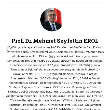
Prof. Dr. Mehmet Seyfettin EROL
1969 Dörtyol-Hatay doğumlu olan Prof. Dr. Mehmet Seyfettin Erol, Boğaziçi
Üniversitesi (BÜ) Siyaset Bilimi ve Uluslararası İlişkiler Bölümü’nden 1993
yılında mezun oldu. BÜ’de 1995 yılında Yüksek Lisans çalışmasını
tamamlayan Erol, aynı yıl BÜ’de doktora programına kabul edildi. Ankara
Üniversitesi’nde doktorasını 2005’de tamamlayan Erol, 2009 yılında
“Uluslararası İlişkiler” alanında doçent ve 2014 yılında da Profesörlük
unvanlarını aldı. 2000-2006 tarihleri arasında Avrasya Stratejik
Araştırmaları Merkezi (ASAM)’nde görev yapan Erol, ASAM’ın Genel
Koordinatörlük görevini de bir dönemliğine yürütmüştür. 2009 yılında
Stratejik Düşünce Enstitüsü’nün (SDE) Kurucu Başkanlığı ve Yönetim
Kurulu Üyeliği görevlerinde bulundu. Uluslararası Strateji ve Güvenlik
Araştırmaları Merkezi (USGAM)’nin de kurucu başkanı olan Prof. Erol, Yeni
Türkiye Stratejik Araştırmalar Merkezi (YTSAM) Uluslararası İlişkiler
Enstitüsü Başkanlığını da yürütmektedir. Prof. Erol, Gazi Üniversitesi
Stratejik Araştırmalar Merkezi (GAZİSAM) Müdürlüğü görevinde de