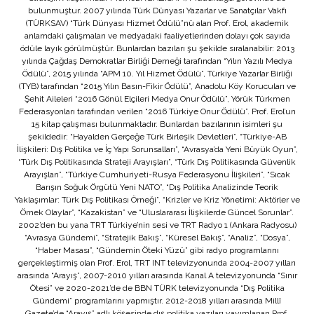
bulunmuştur. 2007 yılında Türk Dünyası Yazarlar ve Sanatçılar Vakfı
(TÜRKSAV) “Türk Dünyası Hizmet Ödülü”nü alan Prof. Erol, akademik
anlamdaki çalışmaları ve medyadaki faaliyetlerinden dolayı çok sayıda
ödüle layık görülmüştür. Bunlardan bazıları şu şekilde sıralanabilir: 2013
yılında Çağdaş Demokratlar Birliği Derneği tarafından “Yılın Yazılı Medya
Ödülü”, 2015 yılında “APM 10. Yıl Hizmet Ödülü”, Türkiye Yazarlar Birliği
(TYB) tarafından “2015 Yılın Basın-Fikir Ödülü”, Anadolu Köy Korucuları ve
Şehit Aileleri “2016 Gönül Elçileri Medya Onur Ödülü”, Yörük Türkmen
Federasyonları tarafından verilen “2016 Türkiye Onur Ödülü”. Prof. Erol’un
15 kitap çalışması bulunmaktadır. Bunlardan bazılarının isimleri şu
şekildedir: “Hayalden Gerçeğe Türk Birleşik Devletleri”, “Türkiye-AB
İlişkileri: Dış Politika ve İç Yapı Sorunsalları”, “Avrasya’da Yeni Büyük Oyun”,
“Türk Dış Politikasında Strateji Arayışları”, “Türk Dış Politikasında Güvenlik
Arayışları”, “Türkiye Cumhuriyeti-Rusya Federasyonu İlişkileri”, “Sıcak
Barışın Soğuk Örgütü Yeni NATO”, “Dış Politika Analizinde Teorik
Yaklaşımlar: Türk Dış Politikası Örneği”, “Krizler ve Kriz Yönetimi: Aktörler ve
Örnek Olaylar”, “Kazakistan” ve “Uluslararası İlişkilerde Güncel Sorunlar”.
2002’den bu yana TRT Türkiye’nin sesi ve TRT Radyo 1 (Ankara Radyosu)
“Avrasya Gündemi”, “Stratejik Bakış”, “Küresel Bakış”, “Analiz”, “Dosya”,
“Haber Masası”, “Gündemin Öteki Yüzü” gibi radyo programlarını
gerçekleştirmiş olan Prof. Erol, TRT INT televizyonunda 2004-2007 yılları
arasında “Arayış”, 2007-2010 yılları arasında Kanal A televizyonunda “Sınır
Ötesi” ve 2020-2021’de de BBN TÜRK televizyonunda “Dış Politika
Gündemi” programlarını yapmıştır. 2012-2018 yılları arasında Millî
Gazete’de “Arayış” adlı köşesinde dış politika yazıları yayımlanan Prof.