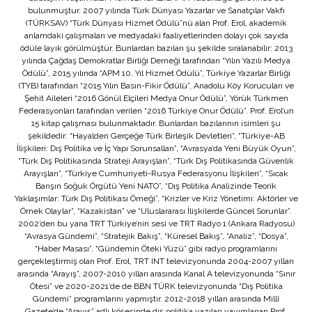
bulunmuştur. 2007 yılında Türk Dünyası Yazarlar ve Sanatçılar Vakfı
(TÜRKSAV) “Türk Dünyası Hizmet Ödülü”nü alan Prof. Erol, akademik
anlamdaki çalışmaları ve medyadaki faaliyetlerinden dolayı çok sayıda
ödüle layık görülmüştür. Bunlardan bazıları şu şekilde sıralanabilir: 2013
yılında Çağdaş Demokratlar Birliği Derneği tarafından “Yılın Yazılı Medya
Ödülü”, 2015 yılında “APM 10. Yıl Hizmet Ödülü”, Türkiye Yazarlar Birliği
(TYB) tarafından “2015 Yılın Basın-Fikir Ödülü”, Anadolu Köy Korucuları ve
Şehit Aileleri “2016 Gönül Elçileri Medya Onur Ödülü”, Yörük Türkmen
Federasyonları tarafından verilen “2016 Türkiye Onur Ödülü”. Prof. Erol’un
15 kitap çalışması bulunmaktadır. Bunlardan bazılarının isimleri şu
şekildedir: “Hayalden Gerçeğe Türk Birleşik Devletleri”, “Türkiye-AB
İlişkileri: Dış Politika ve İç Yapı Sorunsalları”, “Avrasya’da Yeni Büyük Oyun”,
“Türk Dış Politikasında Strateji Arayışları”, “Türk Dış Politikasında Güvenlik
Arayışları”, “Türkiye Cumhuriyeti-Rusya Federasyonu İlişkileri”, “Sıcak
Barışın Soğuk Örgütü Yeni NATO”, “Dış Politika Analizinde Teorik
Yaklaşımlar: Türk Dış Politikası Örneği”, “Krizler ve Kriz Yönetimi: Aktörler ve
Örnek Olaylar”, “Kazakistan” ve “Uluslararası İlişkilerde Güncel Sorunlar”.
2002’den bu yana TRT Türkiye’nin sesi ve TRT Radyo 1 (Ankara Radyosu)
“Avrasya Gündemi”, “Stratejik Bakış”, “Küresel Bakış”, “Analiz”, “Dosya”,
“Haber Masası”, “Gündemin Öteki Yüzü” gibi radyo programlarını
gerçekleştirmiş olan Prof. Erol, TRT INT televizyonunda 2004-2007 yılları
arasında “Arayış”, 2007-2010 yılları arasında Kanal A televizyonunda “Sınır
Ötesi” ve 2020-2021’de de BBN TÜRK televizyonunda “Dış Politika
Gündemi” programlarını yapmıştır. 2012-2018 yılları arasında Millî
Gazete’de “Arayış” adlı köşesinde dış politika yazıları yayımlanan Prof.