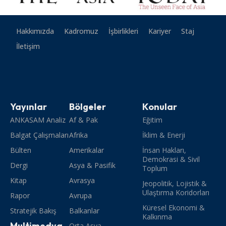
Hakkımızda
Kadromuz
İşbirlikleri
Kariyer
Staj
İletişim
Yayınlar
Bölgeler
Konular
ANKASAM Analiz
Af & Pak
Eğitim
Balgat Çalışmaları
Afrika
İklim & Enerji
Bülten
Amerikalar
İnsan Hakları,
Demokrasi & Sivil
Dergi
Asya & Pasifik
Toplum
Kitap
Avrasya
Jeopolitik, Lojistik &
Ulaştırma Koridorları
Rapor
Avrupa
Küresel Ekonomi &
Stratejik Bakış
Balkanlar
Kalkınma
Multimedya
Orta Asya