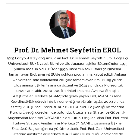
Prof. Dr. Mehmet Seyfettin EROL
1969 Dörtyol-Hatay doğumlu olan Prof. Dr. Mehmet Seyfettin Erol, Boğaziçi
Üniversitesi (BÜ) Siyaset Bilimi ve Uluslararası İlişkiler Bölümü’nden 1993
yılında mezun oldu. BÜ’de 1995 yılında Yüksek Lisans çalışmasını
tamamlayan Erol, aynı yıl BÜ’de doktora programına kabul edildi. Ankara
Üniversitesi’nde doktorasını 2005’de tamamlayan Erol, 2009 yılında
“Uluslararası İlişkiler” alanında doçent ve 2014 yılında da Profesörlük
unvanlarını aldı. 2000-2006 tarihleri arasında Avrasya Stratejik
Araştırmaları Merkezi (ASAM)’nde görev yapan Erol, ASAM’ın Genel
Koordinatörlük görevini de bir dönemliğine yürütmüştür. 2009 yılında
Stratejik Düşünce Enstitüsü’nün (SDE) Kurucu Başkanlığı ve Yönetim
Kurulu Üyeliği görevlerinde bulundu. Uluslararası Strateji ve Güvenlik
Araştırmaları Merkezi (USGAM)’nin de kurucu başkanı olan Prof. Erol, Yeni
Türkiye Stratejik Araştırmalar Merkezi (YTSAM) Uluslararası İlişkiler
Enstitüsü Başkanlığını da yürütmektedir. Prof. Erol, Gazi Üniversitesi
Stratejik Araştırmalar Merkezi (GAZİSAM) Müdürlüğü görevinde de