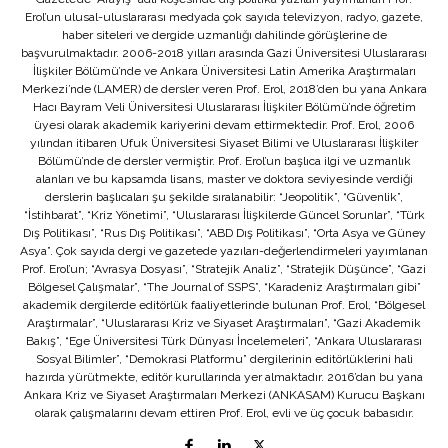
Erol’un ulusal-uluslararası medyada çok sayıda televizyon, radyo, gazete,
haber siteleri ve dergide uzmanlığı dahilinde görüşlerine de
başvurulmaktadır. 2006-2018 yılları arasında Gazi Üniversitesi Uluslararası
İlişkiler Bölümü’nde ve Ankara Üniversitesi Latin Amerika Araştırmaları
Merkezi’nde (LAMER) de dersler veren Prof. Erol, 2018’den bu yana Ankara
Hacı Bayram Veli Üniversitesi Uluslararası İlişkiler Bölümü’nde öğretim
üyesi olarak akademik kariyerini devam ettirmektedir. Prof. Erol, 2006
yılından itibaren Ufuk Üniversitesi Siyaset Bilimi ve Uluslararası İlişkiler
Bölümü’nde de dersler vermiştir. Prof. Erol’un başlıca ilgi ve uzmanlık
alanları ve bu kapsamda lisans, master ve doktora seviyesinde verdiği
derslerin başlıcaları şu şekilde sıralanabilir: “Jeopolitik”, “Güvenlik”,
“İstihbarat”, “Kriz Yönetimi”, “Uluslararası İlişkilerde Güncel Sorunlar”, “Türk
Dış Politikası”, “Rus Dış Politikası”, “ABD Dış Politikası”, “Orta Asya ve Güney
Asya”. Çok sayıda dergi ve gazetede yazıları-değerlendirmeleri yayımlanan
Prof. Erol’un; “Avrasya Dosyası”, “Stratejik Analiz”, “Stratejik Düşünce”, “Gazi
Bölgesel Çalışmalar”, “The Journal of SSPS”, “Karadeniz Araştırmaları gibi”
akademik dergilerde editörlük faaliyetlerinde bulunan Prof. Erol, “Bölgesel
Araştırmalar”, “Uluslararası Kriz ve Siyaset Araştırmaları”, “Gazi Akademik
Bakış”, “Ege Üniversitesi Türk Dünyası İncelemeleri”, “Ankara Uluslararası
Sosyal Bilimler”, “Demokrasi Platformu” dergilerinin editörlüklerini hali
hazırda yürütmekte, editör kurullarında yer almaktadır. 2016’dan bu yana
Ankara Kriz ve Siyaset Araştırmaları Merkezi (ANKASAM) Kurucu Başkanı
olarak çalışmalarını devam ettiren Prof. Erol, evli ve üç çocuk babasıdır.