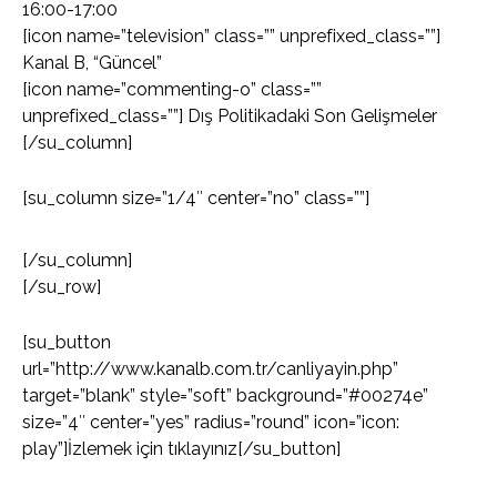
16:00-17:00
[icon name=”television” class=”” unprefixed_class=””]
Kanal B, “Güncel”
[icon name=”commenting-o” class=””
unprefixed_class=””] Dış Politikadaki Son Gelişmeler
[/su_column]
[su_column size=”1/4″ center=”no” class=””]
[/su_column]
[/su_row]
[su_button
url=”http://www.kanalb.com.tr/canliyayin.php”
target=”blank” style=”soft” background=”#00274e”
size=”4″ center=”yes” radius=”round” icon=”icon:
play”]İzlemek için tıklayınız[/su_button]