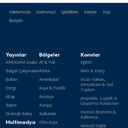
Hakkımızda
Kadromuz
İşbirlikleri
Kariyer
Staj
İletişim
Yayınlar
Bölgeler
Konular
ANKASAM Analiz
Af & Pak
Eğitim
Balgat Çalışmaları
Afrika
İklim & Enerji
Bülten
Amerikalar
İnsan Hakları,
Demokrasi & Sivil
Dergi
Asya & Pasifik
Toplum
Kitap
Avrasya
Jeopolitik, Lojistik &
Ulaştırma Koridorları
Rapor
Avrupa
Küresel Ekonomi &
Stratejik Bakış
Balkanlar
Kalkınma
Multimedya
Orta Asya
Küresel Sağlık