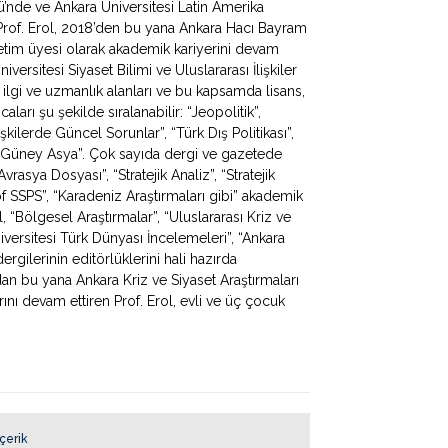
mü’nde ve Ankara Üniversitesi Latin Amerika
Prof. Erol, 2018’den bu yana Ankara Hacı Bayram
ğretim üyesi olarak akademik kariyerini devam
iversitesi Siyaset Bilimi ve Uluslararası İlişkiler
 ilgi ve uzmanlık alanları ve bu kapsamda lisans,
ları şu şekilde sıralanabilir: “Jeopolitik”,
lişkilerde Güncel Sorunlar”, “Türk Dış Politikası”,
 ve Güney Asya”. Çok sayıda dergi ve gazetede
rasya Dosyası”, “Stratejik Analiz”, “Stratejik
f SSPS”, “Karadeniz Araştırmaları gibi” akademik
, “Bölgesel Araştırmalar”, “Uluslararası Kriz ve
iversitesi Türk Dünyası İncelemeleri”, “Ankara
rgilerinin editörlüklerini hali hazırda
dan bu yana Ankara Kriz ve Siyaset Araştırmaları
ı devam ettiren Prof. Erol, evli ve üç çocuk
İçerik