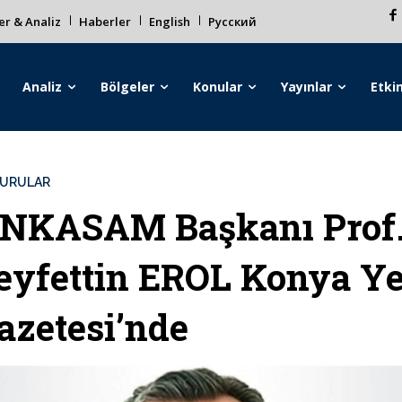
r & Analiz
Haberler
English
Русский
Analiz
Bölgeler
Konular
Yayınlar
Etkin
URULAR
NKASAM Başkanı Prof.
eyfettin EROL Konya Y
azetesi’nde