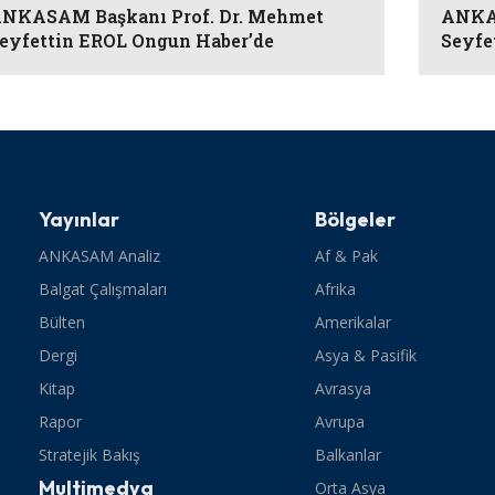
NKASAM Başkanı Prof. Dr. Mehmet
ANKAS
eyfettin EROL Ongun Haber’de
Seyfe
Yayınlar
Bölgeler
ANKASAM Analiz
Af & Pak
Balgat Çalışmaları
Afrika
Bülten
Amerikalar
Dergi
Asya & Pasifik
Kitap
Avrasya
Rapor
Avrupa
Stratejik Bakış
Balkanlar
Multimedya
Orta Asya