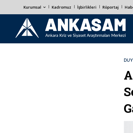
Kurumsal
Kadromuz
İşbirlikleri
Röportaj
Habe
DUY
A
S
G