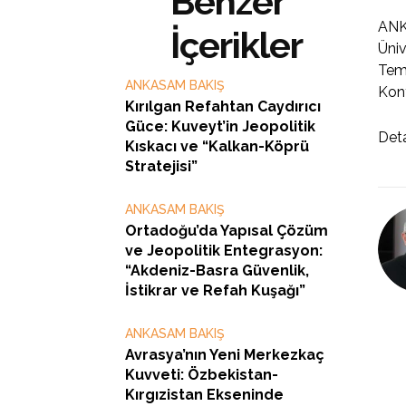
Benzer
ANK
İçerikler
Üniv
Temm
ANKASAM BAKIŞ
Kony
Kırılgan Refahtan Caydırıcı
Güce: Kuveyt’in Jeopolitik
Deta
Kıskacı ve “Kalkan-Köprü
Stratejisi”
ANKASAM BAKIŞ
Ortadoğu’da Yapısal Çözüm
ve Jeopolitik Entegrasyon:
“Akdeniz-Basra Güvenlik,
İstikrar ve Refah Kuşağı”
ANKASAM BAKIŞ
Avrasya’nın Yeni Merkezkaç
Kuvveti: Özbekistan-
Kırgızistan Ekseninde