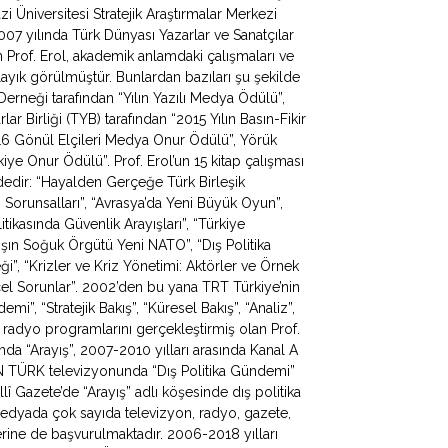
zi Üniversitesi Stratejik Araştırmalar Merkezi
 yılında Türk Dünyası Yazarlar ve Sanatçılar
Prof. Erol, akademik anlamdaki çalışmaları ve
ayık görülmüştür. Bunlardan bazıları şu şekilde
 Derneği tarafından “Yılın Yazılı Medya Ödülü”,
ar Birliği (TYB) tarafından “2015 Yılın Basın-Fikir
016 Gönül Elçileri Medya Onur Ödülü”, Yörük
ye Onur Ödülü”. Prof. Erol’un 15 kitap çalışması
ldedir: “Hayalden Gerçeğe Türk Birleşik
apı Sorunsalları”, “Avrasya’da Yeni Büyük Oyun”,
litikasında Güvenlik Arayışları”, “Türkiye
ışın Soğuk Örgütü Yeni NATO”, “Dış Politika
ği”, “Krizler ve Kriz Yönetimi: Aktörler ve Örnek
ncel Sorunlar”. 2002’den bu yana TRT Türkiye’nin
, “Stratejik Bakış”, “Küresel Bakış”, “Analiz”,
 radyo programlarını gerçekleştirmiş olan Prof.
da “Arayış”, 2007-2010 yılları arasında Kanal A
N TÜRK televizyonunda “Dış Politika Gündemi”
lî Gazete’de “Arayış” adlı köşesinde dış politika
 medyada çok sayıda televizyon, radyo, gazete,
erine de başvurulmaktadır. 2006-2018 yılları