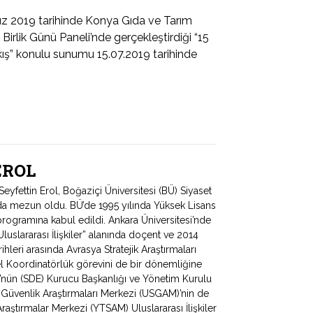
 2019 tarihinde Konya Gıda ve Tarım
irlik Günü Paneli’nde gerçekleştirdiği “15
kış” konulu sunumu 15.07.2019 tarihinde
 EROL
fettin Erol, Boğaziçi Üniversitesi (BÜ) Siyaset
ında mezun oldu. BÜ’de 1995 yılında Yüksek Lisans
programına kabul edildi. Ankara Üniversitesi’nde
uslararası İlişkiler” alanında doçent ve 2014
hleri arasında Avrasya Stratejik Araştırmaları
 Koordinatörlük görevini de bir dönemliğine
ü’nün (SDE) Kurucu Başkanlığı ve Yönetim Kurulu
e Güvenlik Araştırmaları Merkezi (USGAM)’nin de
Araştırmalar Merkezi (YTSAM) Uluslararası İlişkiler