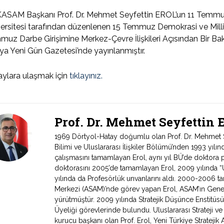
ASAM Başkanı Prof. Dr. Mehmet Seyfettin EROL’un 11 Temmuz
ersitesi tarafından düzenlenen 15 Temmuz Demokrasi ve Milli B
uz Darbe Girişimine Merkez-Çevre İlişkileri Açısından Bir Ba
a Yeni Gün Gazetesi’nde yayınlanmıştır.
ylara ulaşmak için
tıklayınız.
Prof. Dr. Mehmet Seyfettin
1969 Dörtyol-Hatay doğumlu olan Prof. Dr. Mehmet Sey
Bilimi ve Uluslararası İlişkiler Bölümü’nden 1993 yıl
çalışmasını tamamlayan Erol, aynı yıl BÜ’de doktora 
doktorasını 2005’de tamamlayan Erol, 2009 yılında “Ul
yılında da Profesörlük unvanlarını aldı. 2000-2006 tari
Merkezi (ASAM)’nde görev yapan Erol, ASAM’ın Genel
yürütmüştür. 2009 yılında Stratejik Düşünce Enstitüs
Üyeliği görevlerinde bulundu. Uluslararası Strateji v
kurucu başkanı olan Prof. Erol, Yeni Türkiye Stratejik 