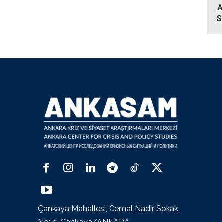
A
S
Çankaya Mahallesi, Cemal Nadir Sokak,
No: 9, Çankaya/ANKARA