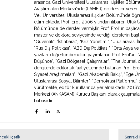
arasında Gazi Üniversitesi Uluslararası İlişkiler Bölü
Araştırmaları Merkezi’nde (LAMER) de dersler veren 
Veli Üniversitesi Uluslararası İlişkiler Bölümü’nde ö
ettirmektedir. Prof. Erol, 2006 yılından itibaren Ufuk Ün
Bölümü’nde de dersler vermiştir. Prof. Erol’un başlıca
master ve doktora seviyesinde verdiği derslerin başlıca
“Güvenlik”, “İstihbarat”, “Kriz Yönetimi”, “Uluslararası İ
“Rus Dış Politikası”, “ABD Dış Politikası”, “Orta Asya
yazıları-değerlendirmeleri yayımlanan Prof. Erol’un; “Av
Düşünce”, “Gazi Bölgesel Çalışmalar”, “The Journal o
dergilerde editörlük faaliyetlerinde bulunan Prof. Erol
Siyaset Araştırmaları”, “Gazi Akademik Bakış”, “Ege Ün
Uluslararası Sosyal Bilimler”, “Demokrasi Platformu” de
yürütmekte, editör kurullarında yer almaktadır. 2016’
Merkezi (ANKASAM) Kurucu Başkanı olarak çalışmaların
babasıdır.
nceki İçerik
Sonraki 