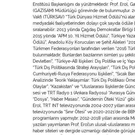
Enstitüsü Başkanlığını da yürütmektedir. Prof. Erol, Ga
(GAZİSAM) Müdürlüğü görevinde de bulunmuştur. 2007
Vakfı (TÜRKSAV) “Türk Dünyası Hizmet Ödülü”nü alan 
medyadaki faaliyetlerinden dolayı çok sayıda ödüle l
sıralanabilir: 2013 yılında Çağdaş Demokratlar Birliği
2015 yılında “APM 10. Yıl Hizmet Ödülü”, Türkiye Yazarl
Ödülü”, Anadolu Köy Korucuları ve Şehit Aileleri “2
Türkmen Federasyonları tarafından verilen “2016 Türki
bulunmaktadır. Bunlardan bazılarının isimleri şu şeki
Devletleri”, “Türkiye-AB İlişkileri: Dış Politika ve İç Y
“Türk Dış Politikasında Strateji Arayışları”, “Türk Dış Po
Cumhuriyeti-Rusya Federasyonu İlişkileri”, “Sıcak Bar
Analizinde Teorik Yaklaşımlar: Türk Dış Politikası Örne
Olaylar”, “Kazakistan” ve “Uluslararası İlişkilerde Gü
sesi ve TRT Radyo 1 (Ankara Radyosu) “Avrasya Gündemi”
“Dosya”, “Haber Masası”, “Gündemin Öteki Yüzü” gibi
Erol, TRT INT televizyonunda 2004-2007 yılları arasın
televizyonunda “Sınır Ötesi” ve 2020-2021’de de BB
programlarını yapmıştır. 2012-2018 yılları arasında Mil
yazıları yayımlanan Prof. Erol’un ulusal-uluslararası
haber siteleri ve dergide uzmanlığı dahilinde görüşl