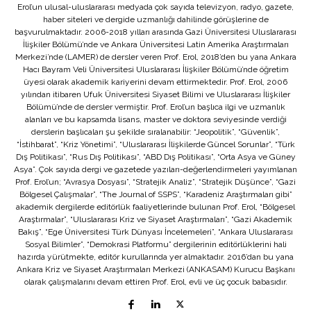
Erol’un ulusal-uluslararası medyada çok sayıda televizyon, radyo, gazete,
haber siteleri ve dergide uzmanlığı dahilinde görüşlerine de
başvurulmaktadır. 2006-2018 yılları arasında Gazi Üniversitesi Uluslararası
İlişkiler Bölümü’nde ve Ankara Üniversitesi Latin Amerika Araştırmaları
Merkezi’nde (LAMER) de dersler veren Prof. Erol, 2018’den bu yana Ankara
Hacı Bayram Veli Üniversitesi Uluslararası İlişkiler Bölümü’nde öğretim
üyesi olarak akademik kariyerini devam ettirmektedir. Prof. Erol, 2006
yılından itibaren Ufuk Üniversitesi Siyaset Bilimi ve Uluslararası İlişkiler
Bölümü’nde de dersler vermiştir. Prof. Erol’un başlıca ilgi ve uzmanlık
alanları ve bu kapsamda lisans, master ve doktora seviyesinde verdiği
derslerin başlıcaları şu şekilde sıralanabilir: “Jeopolitik”, “Güvenlik”,
“İstihbarat”, “Kriz Yönetimi”, “Uluslararası İlişkilerde Güncel Sorunlar”, “Türk
Dış Politikası”, “Rus Dış Politikası”, “ABD Dış Politikası”, “Orta Asya ve Güney
Asya”. Çok sayıda dergi ve gazetede yazıları-değerlendirmeleri yayımlanan
Prof. Erol’un; “Avrasya Dosyası”, “Stratejik Analiz”, “Stratejik Düşünce”, “Gazi
Bölgesel Çalışmalar”, “The Journal of SSPS”, “Karadeniz Araştırmaları gibi”
akademik dergilerde editörlük faaliyetlerinde bulunan Prof. Erol, “Bölgesel
Araştırmalar”, “Uluslararası Kriz ve Siyaset Araştırmaları”, “Gazi Akademik
Bakış”, “Ege Üniversitesi Türk Dünyası İncelemeleri”, “Ankara Uluslararası
Sosyal Bilimler”, “Demokrasi Platformu” dergilerinin editörlüklerini hali
hazırda yürütmekte, editör kurullarında yer almaktadır. 2016’dan bu yana
Ankara Kriz ve Siyaset Araştırmaları Merkezi (ANKASAM) Kurucu Başkanı
olarak çalışmalarını devam ettiren Prof. Erol, evli ve üç çocuk babasıdır.