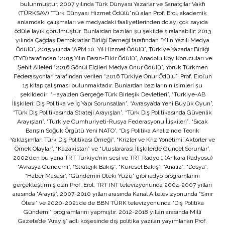
bulunmuştur. 2007 yılında Türk Dünyası Yazarlar ve Sanatçılar Vakfı
(TÜRKSAV) “Türk Dünyası Hizmet Ödülü”nü alan Prof. Erol, akademik
anlamdaki çalışmaları ve medyadaki faaliyetlerinden dolayı çok sayıda
ödüle layık görülmüştür. Bunlardan bazıları şu şekilde sıralanabilir: 2013
yılında Çağdaş Demokratlar Birliği Derneği tarafından “Yılın Yazılı Medya
Ödülü”, 2015 yılında “APM 10. Yıl Hizmet Ödülü”, Türkiye Yazarlar Birliği
(TYB) tarafından “2015 Yılın Basın-Fikir Ödülü”, Anadolu Köy Korucuları ve
Şehit Aileleri “2016 Gönül Elçileri Medya Onur Ödülü”, Yörük Türkmen
Federasyonları tarafından verilen “2016 Türkiye Onur Ödülü”. Prof. Erol’un
15 kitap çalışması bulunmaktadır. Bunlardan bazılarının isimleri şu
şekildedir: “Hayalden Gerçeğe Türk Birleşik Devletleri”, “Türkiye-AB
İlişkileri: Dış Politika ve İç Yapı Sorunsalları”, “Avrasya’da Yeni Büyük Oyun”,
“Türk Dış Politikasında Strateji Arayışları”, “Türk Dış Politikasında Güvenlik
Arayışları”, “Türkiye Cumhuriyeti-Rusya Federasyonu İlişkileri”, “Sıcak
Barışın Soğuk Örgütü Yeni NATO”, “Dış Politika Analizinde Teorik
Yaklaşımlar: Türk Dış Politikası Örneği”, “Krizler ve Kriz Yönetimi: Aktörler ve
Örnek Olaylar”, “Kazakistan” ve “Uluslararası İlişkilerde Güncel Sorunlar”.
2002’den bu yana TRT Türkiye’nin sesi ve TRT Radyo 1 (Ankara Radyosu)
“Avrasya Gündemi”, “Stratejik Bakış”, “Küresel Bakış”, “Analiz”, “Dosya”,
“Haber Masası”, “Gündemin Öteki Yüzü” gibi radyo programlarını
gerçekleştirmiş olan Prof. Erol, TRT INT televizyonunda 2004-2007 yılları
arasında “Arayış”, 2007-2010 yılları arasında Kanal A televizyonunda “Sınır
Ötesi” ve 2020-2021’de de BBN TÜRK televizyonunda “Dış Politika
Gündemi” programlarını yapmıştır. 2012-2018 yılları arasında Millî
Gazete’de “Arayış” adlı köşesinde dış politika yazıları yayımlanan Prof.