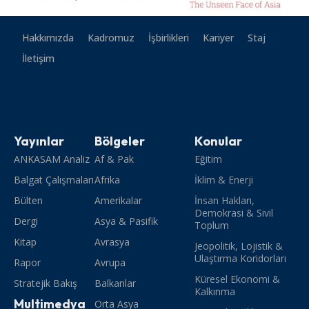
Hakkımızda
Kadromuz
İşbirlikleri
Kariyer
Staj
İletişim
Yayınlar
Bölgeler
Konular
ANKASAM Analiz
Af & Pak
Eğitim
Balgat Çalışmaları
Afrika
İklim & Enerji
Bülten
Amerikalar
İnsan Hakları,
Demokrasi & Sivil
Dergi
Asya & Pasifik
Toplum
Kitap
Avrasya
Jeopolitik, Lojistik &
Ulaştırma Koridorları
Rapor
Avrupa
Küresel Ekonomi &
Stratejik Bakış
Balkanlar
Kalkınma
Multimedya
Orta Asya