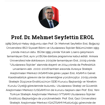
Prof. Dr. Mehmet Seyfettin EROL
1969 Dörtyol-Hatay doğumlu olan Prof. Dr. Mehmet Seyfettin Erol, Boğaziçi
Üniversitesi (BÜ) Siyaset Bilimi ve Uluslararası İlişkiler Bölümü’nden 1993
yılında mezun oldu. BÜ’de 1995 yılında Yüksek Lisans çalışmasını
tamamlayan Erol, aynı yıl BÜ’de doktora programına kabul edildi. Ankara
Üniversitesi’nde doktorasını 2005’de tamamlayan Erol, 2009 yılında
“Uluslararası İlişkiler” alanında doçent ve 2014 yılında da Profesörlük
unvanlarını aldı. 2000-2006 tarihleri arasında Avrasya Stratejik
Araştırmaları Merkezi (ASAM)’nde görev yapan Erol, ASAM’ın Genel
Koordinatörlük görevini de bir dönemliğine yürütmüştür. 2009 yılında
Stratejik Düşünce Enstitüsü’nün (SDE) Kurucu Başkanlığı ve Yönetim
Kurulu Üyeliği görevlerinde bulundu. Uluslararası Strateji ve Güvenlik
Araştırmaları Merkezi (USGAM)’nin de kurucu başkanı olan Prof. Erol, Yeni
Türkiye Stratejik Araştırmalar Merkezi (YTSAM) Uluslararası İlişkiler
Enstitüsü Başkanlığını da yürütmektedir. Prof. Erol, Gazi Üniversitesi
Stratejik Araştırmalar Merkezi (GAZİSAM) Müdürlüğü görevinde de