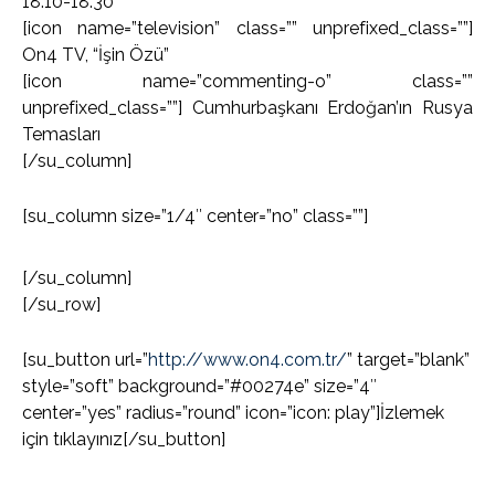
18:10-18:30
[icon name=”television” class=”” unprefixed_class=””]
On4 TV, “İşin Özü”
[icon name=”commenting-o” class=””
unprefixed_class=””] Cumhurbaşkanı Erdoğan’ın Rusya
Temasları
[/su_column]
[su_column size=”1/4″ center=”no” class=””]
[/su_column]
[/su_row]
[su_button url=”
http://www.on4.com.tr/
” target=”blank”
style=”soft” background=”#00274e” size=”4″
center=”yes” radius=”round” icon=”icon: play”]İzlemek
için tıklayınız[/su_button]