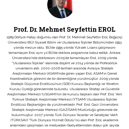
Prof. Dr. Mehmet Seyfettin EROL
1969 Dörtyol-Hatay doğumlu olan Prof. Dr. Mehmet Seyfettin Erol, Boğaziçi
Üniversitesi (BÜ) Siyaset Bilimi ve Uluslararası İlişkiler Bölümü’nden 1993
yılında mezun oldu. BÜ’de 1995 yılında Yüksek Lisans çalışmasını
tamamlayan Erol, aynı yıl BÜ’de doktora programına kabul edildi. Ankara
Üniversitesi’nde doktorasını 2005’de tamamlayan Erol, 2009 yılında
“Uluslararası İlişkiler” alanında doçent ve 2014 yılında da Profesörlük
unvanlarını aldı. 2000-2006 tarihleri arasında Avrasya Stratejik
Araştırmaları Merkezi (ASAM)’nde görev yapan Erol, ASAM’ın Genel
Koordinatörlük görevini de bir dönemliğine yürütmüştür. 2009 yılında
Stratejik Düşünce Enstitüsü’nün (SDE) Kurucu Başkanlığı ve Yönetim
Kurulu Üyeliği görevlerinde bulundu. Uluslararası Strateji ve Güvenlik
Araştırmaları Merkezi (USGAM)’nin de kurucu başkanı olan Prof. Erol, Yeni
Türkiye Stratejik Araştırmalar Merkezi (YTSAM) Uluslararası İlişkiler
Enstitüsü Başkanlığını da yürütmektedir. Prof. Erol, Gazi Üniversitesi
Stratejik Araştırmalar Merkezi (GAZİSAM) Müdürlüğü görevinde de
bulunmuştur. 2007 yılında Türk Dünyası Yazarlar ve Sanatçılar Vakfı
(TÜRKSAV) “Türk Dünyası Hizmet Ödülü”nü alan Prof. Erol, akademik
anlamdaki çalışmaları ve medyadaki faaliyetlerinden dolayı çok sayıda