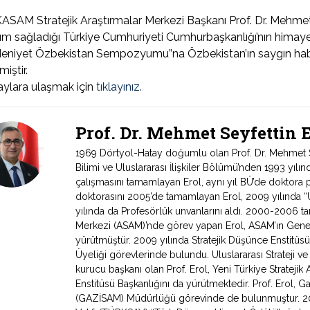
SAM Stratejik Araştırmalar Merkezi Başkanı Prof. Dr. Mehme
lım sağladığı Türkiye Cumhuriyeti Cumhurbaşkanlığı’nın hima
eniyet Özbekistan Sempozyumu”na Özbekistan’ın saygın habe
miştir.
ylara ulaşmak için
tıklayınız.
Prof. Dr. Mehmet Seyfettin
1969 Dörtyol-Hatay doğumlu olan Prof. Dr. Mehmet Sey
Bilimi ve Uluslararası İlişkiler Bölümü’nden 1993 yıl
çalışmasını tamamlayan Erol, aynı yıl BÜ’de doktora 
doktorasını 2005’de tamamlayan Erol, 2009 yılında “Ul
yılında da Profesörlük unvanlarını aldı. 2000-2006 tari
Merkezi (ASAM)’nde görev yapan Erol, ASAM’ın Genel
yürütmüştür. 2009 yılında Stratejik Düşünce Enstitüs
Üyeliği görevlerinde bulundu. Uluslararası Strateji v
kurucu başkanı olan Prof. Erol, Yeni Türkiye Stratejik 
Enstitüsü Başkanlığını da yürütmektedir. Prof. Erol, Ga
(GAZİSAM) Müdürlüğü görevinde de bulunmuştur. 2007