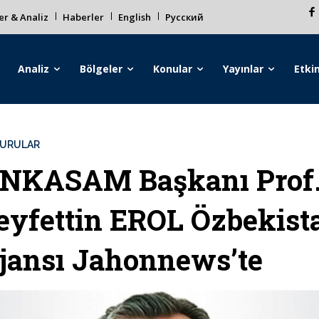
r & Analiz
Haberler
English
Русский
Analiz
Bölgeler
Konular
Yayınlar
Etkin
URULAR
NKASAM Başkanı Prof.
eyfettin EROL Özbekist
jansı Jahonnews’te