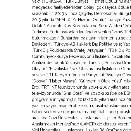
Vakfı (TÜRKSAV) “Türk Dünyası Hizmet Ödülü”nü alan 
medyadaki faaliyetlerinden dolayı çok sayıda ödüle l
sıralanabilir: 2013 yılında Çağdaş Demokratlar Birliği
2015 yılında “APM 10. Yıl Hizmet Ödülü”, Türkiye Yazarl
Ödülü”, Anadolu Köy Korucuları ve Şehit Aileleri “2
Türkmen Federasyonları tarafından verilen “2016 Türki
bulunmaktadır. Bunlardan bazılarının isimleri şu şeki
Devletleri”, “Türkiye-AB İlişkileri: Dış Politika ve İç Y
“Türk Dış Politikasında Strateji Arayışları”, “Türk Dış Po
Cumhuriyeti-Rusya Federasyonu İlişkileri”, “Sıcak Bar
Analizinde Teorik Yaklaşımlar: Türk Dış Politikası Örne
Olaylar”, “Kazakistan” ve “Uluslararası İlişkilerde Gü
sesi ve TRT Radyo 1 (Ankara Radyosu) “Avrasya Gündemi”
“Dosya”, “Haber Masası”, “Gündemin Öteki Yüzü” gibi
Erol, TRT INT televizyonunda 2004-2007 yılları arasın
televizyonunda “Sınır Ötesi” ve 2020-2021’de de BB
programlarını yapmıştır. 2012-2018 yılları arasında Mil
yazıları yayımlanan Prof. Erol’un ulusal-uluslararası
haber siteleri ve dergide uzmanlığı dahilinde görüşl
arasında Gazi Üniversitesi Uluslararası İlişkiler Bölü
Araştırmaları Merkezi’nde (LAMER) de dersler veren 
Veli Üniversitesi Uluslararası İlişkiler Bölümü’nde ö