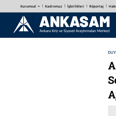
Kurumsal
Kadromuz
İşbirlikleri
Röportaj
Habe
DUY
A
S
A