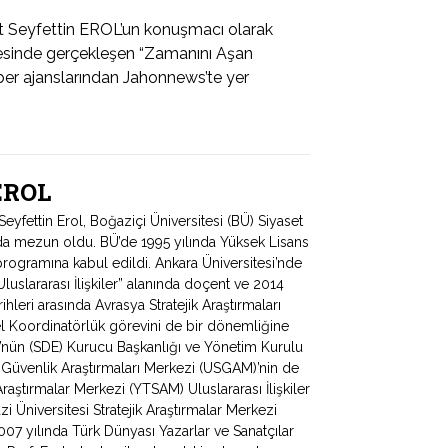
t Seyfettin EROL’un konuşmacı olarak
yesinde gerçekleşen “Zamanını Aşan
r ajanslarından Jahonnews’te yer
 EROL
fettin Erol, Boğaziçi Üniversitesi (BÜ) Siyaset
ında mezun oldu. BÜ’de 1995 yılında Yüksek Lisans
programına kabul edildi. Ankara Üniversitesi’nde
uslararası İlişkiler” alanında doçent ve 2014
hleri arasında Avrasya Stratejik Araştırmaları
 Koordinatörlük görevini de bir dönemliğine
ü’nün (SDE) Kurucu Başkanlığı ve Yönetim Kurulu
e Güvenlik Araştırmaları Merkezi (USGAM)’nin de
Araştırmalar Merkezi (YTSAM) Uluslararası İlişkiler
zi Üniversitesi Stratejik Araştırmalar Merkezi
 yılında Türk Dünyası Yazarlar ve Sanatçılar