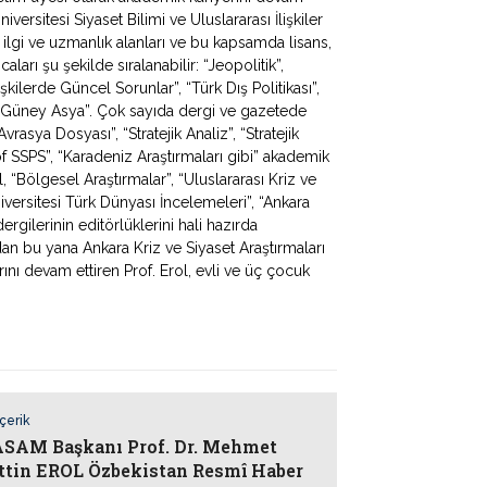
iversitesi Siyaset Bilimi ve Uluslararası İlişkiler
 ilgi ve uzmanlık alanları ve bu kapsamda lisans,
ları şu şekilde sıralanabilir: “Jeopolitik”,
lişkilerde Güncel Sorunlar”, “Türk Dış Politikası”,
 ve Güney Asya”. Çok sayıda dergi ve gazetede
rasya Dosyası”, “Stratejik Analiz”, “Stratejik
f SSPS”, “Karadeniz Araştırmaları gibi” akademik
, “Bölgesel Araştırmalar”, “Uluslararası Kriz ve
iversitesi Türk Dünyası İncelemeleri”, “Ankara
rgilerinin editörlüklerini hali hazırda
dan bu yana Ankara Kriz ve Siyaset Araştırmaları
ı devam ettiren Prof. Erol, evli ve üç çocuk
İçerik
AM Başkanı Prof. Dr. Mehmet
ttin EROL Özbekistan Resmî Haber