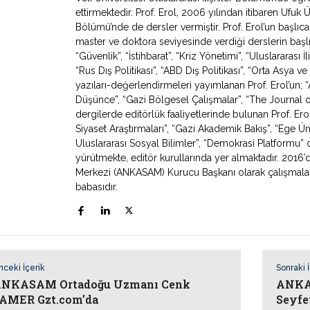
ettirmektedir. Prof. Erol, 2006 yılından itibaren Ufuk Ün
Bölümü’nde de dersler vermiştir. Prof. Erol’un başlıca
master ve doktora seviyesinde verdiği derslerin başlıca
“Güvenlik”, “İstihbarat”, “Kriz Yönetimi”, “Uluslararası İ
“Rus Dış Politikası”, “ABD Dış Politikası”, “Orta Asya
yazıları-değerlendirmeleri yayımlanan Prof. Erol’un; “Av
Düşünce”, “Gazi Bölgesel Çalışmalar”, “The Journal o
dergilerde editörlük faaliyetlerinde bulunan Prof. Erol
Siyaset Araştırmaları”, “Gazi Akademik Bakış”, “Ege Ün
Uluslararası Sosyal Bilimler”, “Demokrasi Platformu” de
yürütmekte, editör kurullarında yer almaktadır. 2016’
Merkezi (ANKASAM) Kurucu Başkanı olarak çalışmaların
babasıdır.
nceki İçerik
Sonraki 
NKASAM Ortadoğu Uzmanı Cenk
ANKAS
AMER Gzt.com’da
Seyfe