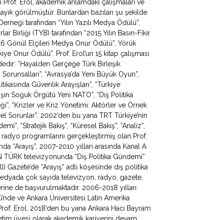
Prof. Erol, akademik anlamdaki çalışmaları ve
ayık görülmüştür. Bunlardan bazıları şu şekilde
 Derneği tarafından “Yılın Yazılı Medya Ödülü”,
ar Birliği (TYB) tarafından “2015 Yılın Basın-Fikir
016 Gönül Elçileri Medya Onur Ödülü”, Yörük
ye Onur Ödülü”. Prof. Erol’un 15 kitap çalışması
ldedir: “Hayalden Gerçeğe Türk Birleşik
apı Sorunsalları”, “Avrasya’da Yeni Büyük Oyun”,
litikasında Güvenlik Arayışları”, “Türkiye
ışın Soğuk Örgütü Yeni NATO”, “Dış Politika
ği”, “Krizler ve Kriz Yönetimi: Aktörler ve Örnek
ncel Sorunlar”. 2002’den bu yana TRT Türkiye’nin
, “Stratejik Bakış”, “Küresel Bakış”, “Analiz”,
 radyo programlarını gerçekleştirmiş olan Prof.
da “Arayış”, 2007-2010 yılları arasında Kanal A
N TÜRK televizyonunda “Dış Politika Gündemi”
lî Gazete’de “Arayış” adlı köşesinde dış politika
 medyada çok sayıda televizyon, radyo, gazete,
erine de başvurulmaktadır. 2006-2018 yılları
mü’nde ve Ankara Üniversitesi Latin Amerika
Prof. Erol, 2018’den bu yana Ankara Hacı Bayram
ğretim üyesi olarak akademik kariyerini devam