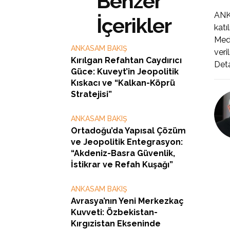
Benzer
ANKA
İçerikler
katı
Med
ANKASAM BAKIŞ
veril
Kırılgan Refahtan Caydırıcı
Deta
Güce: Kuveyt’in Jeopolitik
Kıskacı ve “Kalkan-Köprü
Stratejisi”
ANKASAM BAKIŞ
Ortadoğu’da Yapısal Çözüm
ve Jeopolitik Entegrasyon:
“Akdeniz-Basra Güvenlik,
İstikrar ve Refah Kuşağı”
ANKASAM BAKIŞ
Avrasya’nın Yeni Merkezkaç
Kuvveti: Özbekistan-
Kırgızistan Ekseninde