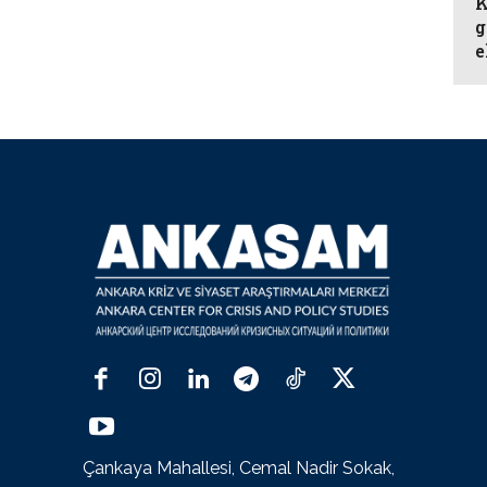
K
g
e
Çankaya Mahallesi, Cemal Nadir Sokak,