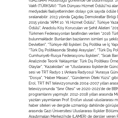
(GAZİSAM) Müdürlüğü görevinde de bulunmuştur. 2007
Vakfı (TÜRKSAV) “Türk Dünyası Hizmet Ödülü”nü alan 
medyadaki faaliyetlerinden dolayı çok sayıda ödüle l
sıralanabilir: 2013 yılında Çağdaş Demokratlar Birliği
2015 yılında “APM 10. Yıl Hizmet Ödülü”, Türkiye Yazarl
Ödülü”, Anadolu Köy Korucuları ve Şehit Aileleri “2
Türkmen Federasyonları tarafından verilen “2016 Türki
bulunmaktadır. Bunlardan bazılarının isimleri şu şeki
Devletleri”, “Türkiye-AB İlişkileri: Dış Politika ve İç Y
“Türk Dış Politikasında Strateji Arayışları”, “Türk Dış Po
Cumhuriyeti-Rusya Federasyonu İlişkileri”, “Sıcak Bar
Analizinde Teorik Yaklaşımlar: Türk Dış Politikası Örne
Olaylar”, “Kazakistan” ve “Uluslararası İlişkilerde Gü
sesi ve TRT Radyo 1 (Ankara Radyosu) “Avrasya Gündemi”
“Dosya”, “Haber Masası”, “Gündemin Öteki Yüzü” gibi
Erol, TRT INT televizyonunda 2004-2007 yılları arasın
televizyonunda “Sınır Ötesi” ve 2020-2021’de de BB
programlarını yapmıştır. 2012-2018 yılları arasında Mil
yazıları yayımlanan Prof. Erol’un ulusal-uluslararası
haber siteleri ve dergide uzmanlığı dahilinde görüşl
arasında Gazi Üniversitesi Uluslararası İlişkiler Bölü
Araştırmaları Merkezi’nde (LAMER) de dersler veren 