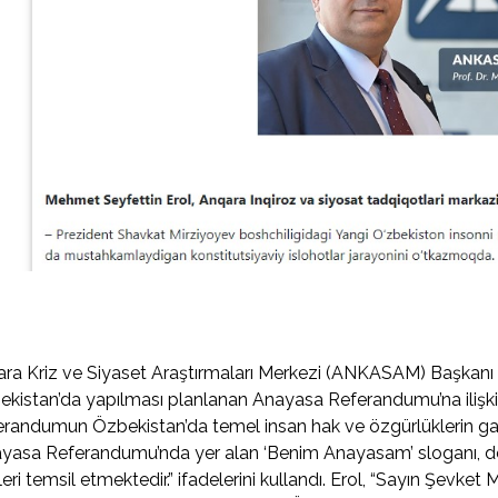
ra Kriz ve Siyaset Araştırmaları Merkezi (ANKASAM) Başkanı P
kistan’da yapılması planlanan Anayasa Referandumu’na ilişki
randumun Özbekistan’da temel insan hak ve özgürlüklerin garant
yasa Referandumu’nda yer alan ‘Benim Anayasam’ sloganı, dev
kileri temsil etmektedir.” ifadelerini kullandı. Erol, “Sayın Şevket