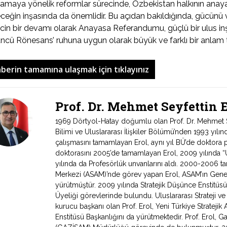
amaya yönelik reformlar sürecinde, Özbekistan halkının anaya
ceğin inşasında da önemlidir. Bu açıdan bakıldığında, gücünü v
cin bir devamı olarak Anayasa Referandumu, güçlü bir ulus i
ncü Rönesans’ ruhuna uygun olarak büyük ve farklı bir anlam t
berin tamamına ulaşmak için tıklayınız
Prof. Dr. Mehmet Seyfettin
1969 Dörtyol-Hatay doğumlu olan Prof. Dr. Mehmet Sey
Bilimi ve Uluslararası İlişkiler Bölümü’nden 1993 yıl
çalışmasını tamamlayan Erol, aynı yıl BÜ’de doktora 
doktorasını 2005’de tamamlayan Erol, 2009 yılında “Ul
yılında da Profesörlük unvanlarını aldı. 2000-2006 tari
Merkezi (ASAM)’nde görev yapan Erol, ASAM’ın Genel
yürütmüştür. 2009 yılında Stratejik Düşünce Enstitüs
Üyeliği görevlerinde bulundu. Uluslararası Strateji v
kurucu başkanı olan Prof. Erol, Yeni Türkiye Stratejik 
Enstitüsü Başkanlığını da yürütmektedir. Prof. Erol, Ga