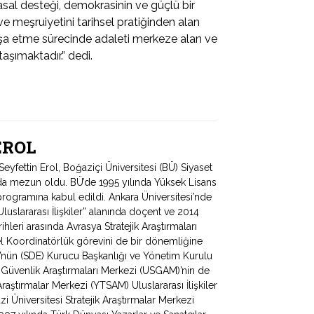
sal desteği, demokrasinin ve güçlü bir
e meşruiyetini tarihsel pratiğinden alan
nşa etme sürecinde adaleti merkeze alan ve
aşımaktadır.” dedi.
 EROL
fettin Erol, Boğaziçi Üniversitesi (BÜ) Siyaset
ında mezun oldu. BÜ’de 1995 yılında Yüksek Lisans
programına kabul edildi. Ankara Üniversitesi’nde
uslararası İlişkiler” alanında doçent ve 2014
hleri arasında Avrasya Stratejik Araştırmaları
 Koordinatörlük görevini de bir dönemliğine
ü’nün (SDE) Kurucu Başkanlığı ve Yönetim Kurulu
e Güvenlik Araştırmaları Merkezi (USGAM)’nin de
Araştırmalar Merkezi (YTSAM) Uluslararası İlişkiler
zi Üniversitesi Stratejik Araştırmalar Merkezi