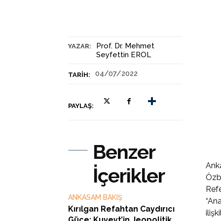
Prof. Dr. Mehmet
YAZAR:
Seyfettin EROL
04/07/2022
TARIH:
PAYLAŞ:
Benzer
Anka
İçerikler
Özbe
Refe
ANKASAM BAKIŞ
“Ana
Kırılgan Refahtan Caydırıcı
iliş
Güce: Kuveyt’in Jeopolitik