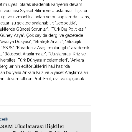
ğretim üyesi olarak akademik kariyerini devam
iversitesi Siyaset Bilimi ve Uluslararası İlişkiler
 ilgi ve uzmanlık alanları ve bu kapsamda lisans,
ları şu şekilde sıralanabilir: “Jeopolitik”,
lişkilerde Güncel Sorunlar”, “Türk Dış Politikası”,
 ve Güney Asya”. Çok sayıda dergi ve gazetede
rasya Dosyası”, “Stratejik Analiz”, “Stratejik
f SSPS”, “Karadeniz Araştırmaları gibi” akademik
, “Bölgesel Araştırmalar”, “Uluslararası Kriz ve
iversitesi Türk Dünyası İncelemeleri”, “Ankara
rgilerinin editörlüklerini hali hazırda
dan bu yana Ankara Kriz ve Siyaset Araştırmaları
ı devam ettiren Prof. Erol, evli ve üç çocuk
İçerik
AM Uluslararası İlişkiler