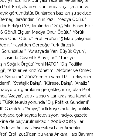
 yılında Türk Dünyası Yazarlar ve Sanatçılar
Prof. Erol, akademik anlamdaki çalışmaları ve
ayık görülmüştür. Bunlardan bazıları şu şekilde
 Derneği tarafından “Yılın Yazılı Medya Ödülü”,
ar Birliği (TYB) tarafından “2015 Yılın Basın-Fikir
016 Gönül Elçileri Medya Onur Ödülü”, Yörük
ye Onur Ödülü”. Prof. Erol’un 15 kitap çalışması
ldedir: “Hayalden Gerçeğe Türk Birleşik
apı Sorunsalları”, “Avrasya’da Yeni Büyük Oyun”,
litikasında Güvenlik Arayışları”, “Türkiye
ışın Soğuk Örgütü Yeni NATO”, “Dış Politika
ği”, “Krizler ve Kriz Yönetimi: Aktörler ve Örnek
ncel Sorunlar”. 2002’den bu yana TRT Türkiye’nin
, “Stratejik Bakış”, “Küresel Bakış”, “Analiz”,
 radyo programlarını gerçekleştirmiş olan Prof.
da “Arayış”, 2007-2010 yılları arasında Kanal A
N TÜRK televizyonunda “Dış Politika Gündemi”
lî Gazete’de “Arayış” adlı köşesinde dış politika
 medyada çok sayıda televizyon, radyo, gazete,
erine de başvurulmaktadır. 2006-2018 yılları
mü’nde ve Ankara Üniversitesi Latin Amerika
Prof. Erol, 2018’den bu yana Ankara Hacı Bayram