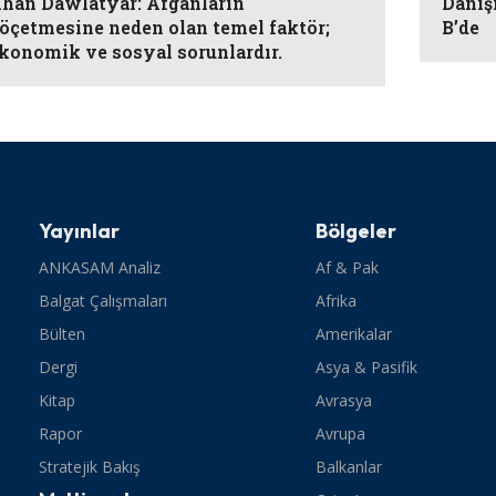
han Dawlatyar: Afganların
Danış
öçetmesine neden olan temel faktör;
B’de
konomik ve sosyal sorunlardır.
Yayınlar
Bölgeler
ANKASAM Analiz
Af & Pak
Balgat Çalışmaları
Afrika
Bülten
Amerikalar
Dergi
Asya & Pasifik
Kitap
Avrasya
Rapor
Avrupa
Stratejik Bakış
Balkanlar