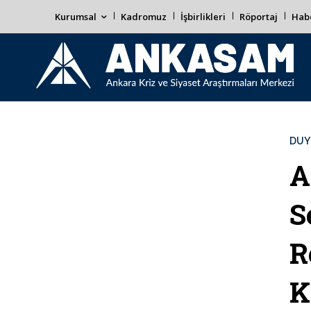
Kurumsal
Kadromuz
İşbirlikleri
Röportaj
Habe
DUY
A
S
R
K