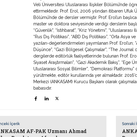
Veli Üniversitesi Uluslararası İlişkiler Bölümü’nde ö
ettirmektedir. Prof. Erol, 2006 yılından itibaren Ufuk Ün
Bölümü’nde de dersler vermiştir. Prof. Erol’un başlıca
master ve doktora seviyesinde verdiği derslerin başlıca
“Güvenlik”, “İstihbarat”, “Kriz Yönetimi”, “Uluslararası İ
“Rus Dış Politikası”, “ABD Dış Politikası”, “Orta Asya
yazıları-değerlendirmeleri yayımlanan Prof. Erol’un; “Av
Düşünce”, “Gazi Bölgesel Çalışmalar”, “The Journal o
dergilerde editörlük faaliyetlerinde bulunan Prof. Erol
Siyaset Araştırmaları”, “Gazi Akademik Bakış”, “Ege Ün
Uluslararası Sosyal Bilimler”, “Demokrasi Platformu” de
yürütmekte, editör kurullarında yer almaktadır. 2016’
Merkezi (ANKASAM) Kurucu Başkanı olarak çalışmaların
babasıdır.
nceki İçerik
Sonraki 
NKASAM AF-PAK Uzmanı Ahmad
ANKAS