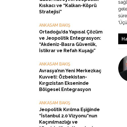
sağl
Kıskacı ve “Kalkan-Köprü
gele
Stratejisi”
süre
‘Üçü
ANKASAM BAKIŞ
Ortadoğu’da Yapısal Çözüm
ve Jeopolitik Entegrasyon:
Ha
“Akdeniz-Basra Güvenlik,
İstikrar ve Refah Kuşağı”
ANKASAM BAKIŞ
Avrasya’nın Yeni Merkezkaç
Kuvveti: Özbekistan-
Kırgızistan Ekseninde
Bölgesel Entegrasyon
ANKASAM BAKIŞ
Jeopolitik Kırılma Eşiğinde
“İstanbul 2.0 Vizyonu”nun
Kaçınılmazlığı ve