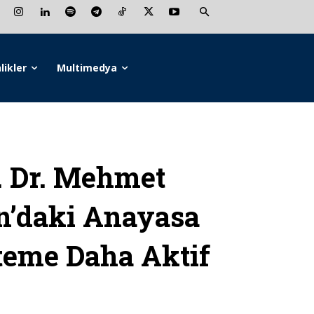
likler
Multimedya
 Dr. Mehmet
an’daki Anayasa
teme Daha Aktif