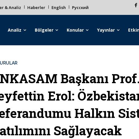
r & Analiz
Haberler
English
Русский
Analiz
Bölgeler
Konular
Yayınlar
Etkin
URULAR
NKASAM Başkanı Prof.
eyfettin Erol: Özbekist
eferandumu Halkın Sis
atılımını Sağlayacak