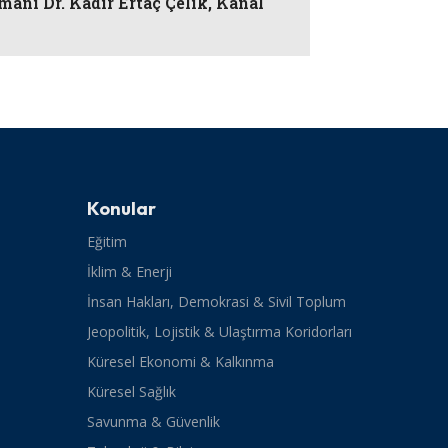
manı Dr. Kadir Ertaç Çelik, Kanal
Konular
Eğitim
İklim & Enerji
İnsan Hakları, Demokrasi & Sivil Toplum
Jeopolitik, Lojistik & Ulaştırma Koridorları
Küresel Ekonomi & Kalkınma
Küresel Sağlık
Savunma & Güvenlik