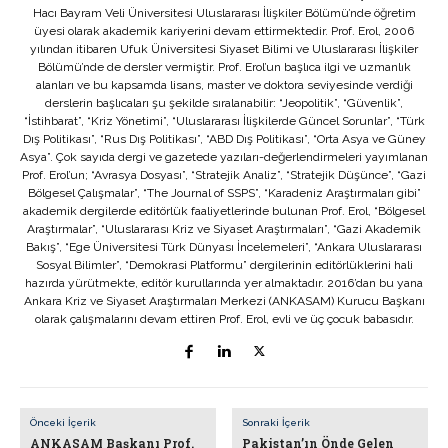
Hacı Bayram Veli Üniversitesi Uluslararası İlişkiler Bölümü’nde öğretim
üyesi olarak akademik kariyerini devam ettirmektedir. Prof. Erol, 2006
yılından itibaren Ufuk Üniversitesi Siyaset Bilimi ve Uluslararası İlişkiler
Bölümü’nde de dersler vermiştir. Prof. Erol’un başlıca ilgi ve uzmanlık
alanları ve bu kapsamda lisans, master ve doktora seviyesinde verdiği
derslerin başlıcaları şu şekilde sıralanabilir: “Jeopolitik”, “Güvenlik”,
“İstihbarat”, “Kriz Yönetimi”, “Uluslararası İlişkilerde Güncel Sorunlar”, “Türk
Dış Politikası”, “Rus Dış Politikası”, “ABD Dış Politikası”, “Orta Asya ve Güney
Asya”. Çok sayıda dergi ve gazetede yazıları-değerlendirmeleri yayımlanan
Prof. Erol’un; “Avrasya Dosyası”, “Stratejik Analiz”, “Stratejik Düşünce”, “Gazi
Bölgesel Çalışmalar”, “The Journal of SSPS”, “Karadeniz Araştırmaları gibi”
akademik dergilerde editörlük faaliyetlerinde bulunan Prof. Erol, “Bölgesel
Araştırmalar”, “Uluslararası Kriz ve Siyaset Araştırmaları”, “Gazi Akademik
Bakış”, “Ege Üniversitesi Türk Dünyası İncelemeleri”, “Ankara Uluslararası
Sosyal Bilimler”, “Demokrasi Platformu” dergilerinin editörlüklerini hali
hazırda yürütmekte, editör kurullarında yer almaktadır. 2016’dan bu yana
Ankara Kriz ve Siyaset Araştırmaları Merkezi (ANKASAM) Kurucu Başkanı
olarak çalışmalarını devam ettiren Prof. Erol, evli ve üç çocuk babasıdır.
Önceki İçerik
Sonraki İçerik
ANKASAM Başkanı Prof.
Pakistan’ın Önde Gelen