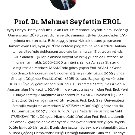
Prof. Dr. Mehmet Seyfettin EROL
1969 Dörtyol-Hatay doğumlu olan Prof. Dr. Mehmet Seyfettin Erol, Boğaziçi
Üniversitesi (BÜ) Siyaset Bilimi ve Uluslararası İlişkiler Bölümü’nden 1993
yılında mezun oldu. BÜ’de 1995 yılında Yüksek Lisans çalışmasını
tamamlayan Erol, aynı yıl BÜ’de doktora programına kabul edildi. Ankara
Üniversitesi’nde doktorasını 2005’de tamamlayan Erol, 2009 yılında
“Uluslararası İlişkiler” alanında doçent ve 2014 yılında da Profesörlük
unvanlarını aldı. 2000-2006 tarihleri arasında Avrasya Stratejik
Araştırmaları Merkezi (ASAM)’nde görev yapan Erol, ASAM’ın Genel
Koordinatörlük görevini de bir dönemliğine yürütmüştür. 2009 yılında
Stratejik Düşünce Enstitüsü’nün (SDE) Kurucu Başkanlığı ve Yönetim
Kurulu Üyeliği görevlerinde bulundu. Uluslararası Strateji ve Güvenlik
Araştırmaları Merkezi (USGAM)’nin de kurucu başkanı olan Prof. Erol, Yeni
Türkiye Stratejik Araştırmalar Merkezi (YTSAM) Uluslararası İlişkiler
Enstitüsü Başkanlığını da yürütmektedir. Prof. Erol, Gazi Üniversitesi
Stratejik Araştırmalar Merkezi (GAZİSAM) Müdürlüğü görevinde de
bulunmuştur. 2007 yılında Türk Dünyası Yazarlar ve Sanatçılar Vakfı
(TÜRKSAV) “Türk Dünyası Hizmet Ödülü”nü alan Prof. Erol, akademik
anlamdaki çalışmaları ve medyadaki faaliyetlerinden dolayı çok sayıda
ödüle layık görülmüştür. Bunlardan bazıları şu şekilde sıralanabilir: 2013
yılında Çağdaş Demokratlar Birliği Derneği tarafından “Yılın Yazılı Medya