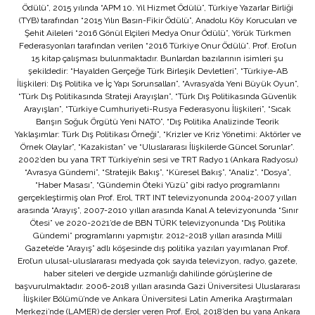
Ödülü”, 2015 yılında “APM 10. Yıl Hizmet Ödülü”, Türkiye Yazarlar Birliği
(TYB) tarafından “2015 Yılın Basın-Fikir Ödülü”, Anadolu Köy Korucuları ve
Şehit Aileleri “2016 Gönül Elçileri Medya Onur Ödülü”, Yörük Türkmen
Federasyonları tarafından verilen “2016 Türkiye Onur Ödülü”. Prof. Erol’un
15 kitap çalışması bulunmaktadır. Bunlardan bazılarının isimleri şu
şekildedir: “Hayalden Gerçeğe Türk Birleşik Devletleri”, “Türkiye-AB
İlişkileri: Dış Politika ve İç Yapı Sorunsalları”, “Avrasya’da Yeni Büyük Oyun”,
“Türk Dış Politikasında Strateji Arayışları”, “Türk Dış Politikasında Güvenlik
Arayışları”, “Türkiye Cumhuriyeti-Rusya Federasyonu İlişkileri”, “Sıcak
Barışın Soğuk Örgütü Yeni NATO”, “Dış Politika Analizinde Teorik
Yaklaşımlar: Türk Dış Politikası Örneği”, “Krizler ve Kriz Yönetimi: Aktörler ve
Örnek Olaylar”, “Kazakistan” ve “Uluslararası İlişkilerde Güncel Sorunlar”.
2002’den bu yana TRT Türkiye’nin sesi ve TRT Radyo 1 (Ankara Radyosu)
“Avrasya Gündemi”, “Stratejik Bakış”, “Küresel Bakış”, “Analiz”, “Dosya”,
“Haber Masası”, “Gündemin Öteki Yüzü” gibi radyo programlarını
gerçekleştirmiş olan Prof. Erol, TRT INT televizyonunda 2004-2007 yılları
arasında “Arayış”, 2007-2010 yılları arasında Kanal A televizyonunda “Sınır
Ötesi” ve 2020-2021’de de BBN TÜRK televizyonunda “Dış Politika
Gündemi” programlarını yapmıştır. 2012-2018 yılları arasında Millî
Gazete’de “Arayış” adlı köşesinde dış politika yazıları yayımlanan Prof.
Erol’un ulusal-uluslararası medyada çok sayıda televizyon, radyo, gazete,
haber siteleri ve dergide uzmanlığı dahilinde görüşlerine de
başvurulmaktadır. 2006-2018 yılları arasında Gazi Üniversitesi Uluslararası
İlişkiler Bölümü’nde ve Ankara Üniversitesi Latin Amerika Araştırmaları
Merkezi’nde (LAMER) de dersler veren Prof. Erol, 2018’den bu yana Ankara