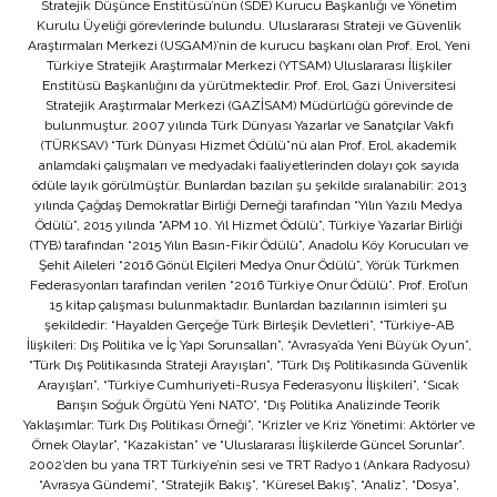
Stratejik Düşünce Enstitüsü’nün (SDE) Kurucu Başkanlığı ve Yönetim
Kurulu Üyeliği görevlerinde bulundu. Uluslararası Strateji ve Güvenlik
Araştırmaları Merkezi (USGAM)’nin de kurucu başkanı olan Prof. Erol, Yeni
Türkiye Stratejik Araştırmalar Merkezi (YTSAM) Uluslararası İlişkiler
Enstitüsü Başkanlığını da yürütmektedir. Prof. Erol, Gazi Üniversitesi
Stratejik Araştırmalar Merkezi (GAZİSAM) Müdürlüğü görevinde de
bulunmuştur. 2007 yılında Türk Dünyası Yazarlar ve Sanatçılar Vakfı
(TÜRKSAV) “Türk Dünyası Hizmet Ödülü”nü alan Prof. Erol, akademik
anlamdaki çalışmaları ve medyadaki faaliyetlerinden dolayı çok sayıda
ödüle layık görülmüştür. Bunlardan bazıları şu şekilde sıralanabilir: 2013
yılında Çağdaş Demokratlar Birliği Derneği tarafından “Yılın Yazılı Medya
Ödülü”, 2015 yılında “APM 10. Yıl Hizmet Ödülü”, Türkiye Yazarlar Birliği
(TYB) tarafından “2015 Yılın Basın-Fikir Ödülü”, Anadolu Köy Korucuları ve
Şehit Aileleri “2016 Gönül Elçileri Medya Onur Ödülü”, Yörük Türkmen
Federasyonları tarafından verilen “2016 Türkiye Onur Ödülü”. Prof. Erol’un
15 kitap çalışması bulunmaktadır. Bunlardan bazılarının isimleri şu
şekildedir: “Hayalden Gerçeğe Türk Birleşik Devletleri”, “Türkiye-AB
İlişkileri: Dış Politika ve İç Yapı Sorunsalları”, “Avrasya’da Yeni Büyük Oyun”,
“Türk Dış Politikasında Strateji Arayışları”, “Türk Dış Politikasında Güvenlik
Arayışları”, “Türkiye Cumhuriyeti-Rusya Federasyonu İlişkileri”, “Sıcak
Barışın Soğuk Örgütü Yeni NATO”, “Dış Politika Analizinde Teorik
Yaklaşımlar: Türk Dış Politikası Örneği”, “Krizler ve Kriz Yönetimi: Aktörler ve
Örnek Olaylar”, “Kazakistan” ve “Uluslararası İlişkilerde Güncel Sorunlar”.
2002’den bu yana TRT Türkiye’nin sesi ve TRT Radyo 1 (Ankara Radyosu)
“Avrasya Gündemi”, “Stratejik Bakış”, “Küresel Bakış”, “Analiz”, “Dosya”,