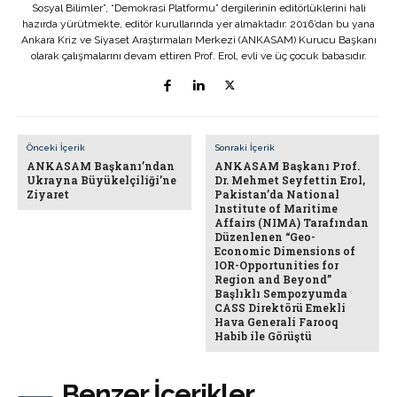
Sosyal Bilimler”, “Demokrasi Platformu” dergilerinin editörlüklerini hali
hazırda yürütmekte, editör kurullarında yer almaktadır. 2016’dan bu yana
Ankara Kriz ve Siyaset Araştırmaları Merkezi (ANKASAM) Kurucu Başkanı
olarak çalışmalarını devam ettiren Prof. Erol, evli ve üç çocuk babasıdır.
Önceki İçerik
Sonraki İçerik
ANKASAM Başkanı’ndan
ANKASAM Başkanı Prof.
Ukrayna Büyükelçiliği’ne
Dr. Mehmet Seyfettin Erol,
Ziyaret
Pakistan’da National
Institute of Maritime
Affairs (NIMA) Tarafından
Düzenlenen “Geo-
Economic Dimensions of
IOR-Opportunities for
Region and Beyond”
Başlıklı Sempozyumda
CASS Direktörü Emekli
Hava Generali Farooq
Habib ile Görüştü
Benzer İçerikler