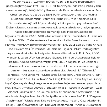
“Haber Masası”, “Gündemin Öteki Yüzü” gibi radyo programlarını
gerçekleştirmiş olan Prof. Erol, TRT INT televizyonunda 2004-2007 yılları
arasında “Arayış”, 2007-2010 yılları arasında Kanal A televizyonunda “Sınır
Ötesi” ve 2020-2021’de de BBN TÜRK televizyonunda “Dış Politika
Gündemi” programlarını yapmıştır. 2012-2018 yılları arasında Millî
Gazete’de “Arayış” adlı köşesinde dış politika yazıları yayımlanan Prof.
Erol’un ulusal-uluslararası medyada çok sayıda televizyon, radyo, gazete,
haber siteleri ve dergide uzmanlığı dahilinde görüşlerine de
başvurulmaktadır. 2006-2018 yılları arasında Gazi Üniversitesi Uluslararası
İlişkiler Bölümü’nde ve Ankara Üniversitesi Latin Amerika Araştırmaları
Merkezi’nde (LAMER) de dersler veren Prof. Erol, 2018’den bu yana Ankara
Hacı Bayram Veli Üniversitesi Uluslararası İlişkiler Bölümü’nde öğretim
üyesi olarak akademik kariyerini devam ettirmektedir. Prof. Erol, 2006
yılından itibaren Ufuk Üniversitesi Siyaset Bilimi ve Uluslararası İlişkiler
Bölümü’nde de dersler vermiştir. Prof. Erol’un başlıca ilgi ve uzmanlık
alanları ve bu kapsamda lisans, master ve doktora seviyesinde verdiği
derslerin başlıcaları şu şekilde sıralanabilir: “Jeopolitik”, “Güvenlik”,
“İstihbarat”, “Kriz Yönetimi”, “Uluslararası İlişkilerde Güncel Sorunlar”, “Türk
Dış Politikası”, “Rus Dış Politikası”, “ABD Dış Politikası”, “Orta Asya ve Güney
Asya”. Çok sayıda dergi ve gazetede yazıları-değerlendirmeleri yayımlanan
Prof. Erol’un; “Avrasya Dosyası”, “Stratejik Analiz”, “Stratejik Düşünce”, “Gazi
Bölgesel Çalışmalar”, “The Journal of SSPS”, “Karadeniz Araştırmaları gibi”
akademik dergilerde editörlük faaliyetlerinde bulunan Prof. Erol, “Bölgesel
Araştırmalar”, “Uluslararası Kriz ve Siyaset Araştırmaları”, “Gazi Akademik
Bakış”, “Ege Üniversitesi Türk Dünyası İncelemeleri”, “Ankara Uluslararası