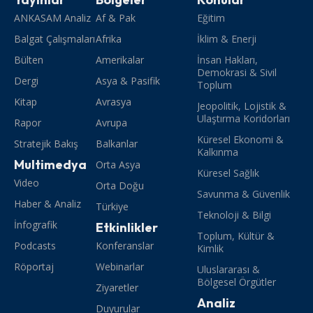
ANKASAM Analiz
Af & Pak
Eğitim
Balgat Çalışmaları
Afrika
İklim & Enerji
Bülten
Amerikalar
İnsan Hakları,
Demokrasi & Sivil
Dergi
Asya & Pasifik
Toplum
Kitap
Avrasya
Jeopolitik, Lojistik &
Ulaştırma Koridorları
Rapor
Avrupa
Küresel Ekonomi &
Stratejik Bakış
Balkanlar
Kalkınma
Multimedya
Orta Asya
Küresel Sağlık
Video
Orta Doğu
Savunma & Güvenlik
Haber & Analiz
Türkiye
Teknoloji & Bilgi
İnfografik
Etkinlikler
Toplum, Kültür &
Podcasts
Konferanslar
Kimlik
Röportaj
Webinarlar
Uluslararası &
Bölgesel Örgütler
Ziyaretler
Analiz
Duyurular