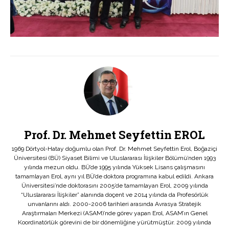
Prof. Dr. Mehmet Seyfettin EROL
1969 Dörtyol-Hatay doğumlu olan Prof. Dr. Mehmet Seyfettin Erol, Boğaziçi
Üniversitesi (BÜ) Siyaset Bilimi ve Uluslararası İlişkiler Bölümü’nden 1993
yılında mezun oldu. BÜ’de 1995 yılında Yüksek Lisans çalışmasını
tamamlayan Erol, aynı yıl BÜ’de doktora programına kabul edildi. Ankara
Üniversitesi’nde doktorasını 2005’de tamamlayan Erol, 2009 yılında
“Uluslararası İlişkiler” alanında doçent ve 2014 yılında da Profesörlük
unvanlarını aldı. 2000-2006 tarihleri arasında Avrasya Stratejik
Araştırmaları Merkezi (ASAM)’nde görev yapan Erol, ASAM’ın Genel
Koordinatörlük görevini de bir dönemliğine yürütmüştür. 2009 yılında