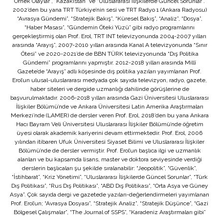
Örnek Olaylar”, “Kazakistan” ve “Uluslararası İlişkilerde Güncel Sorunlar”.
2002’den bu yana TRT Türkiye’nin sesi ve TRT Radyo 1 (Ankara Radyosu)
“Avrasya Gündemi”, “Stratejik Bakış”, “Küresel Bakış”, “Analiz”, “Dosya”,
“Haber Masası”, “Gündemin Öteki Yüzü” gibi radyo programlarını
gerçekleştirmiş olan Prof. Erol, TRT INT televizyonunda 2004-2007 yılları
arasında “Arayış”, 2007-2010 yılları arasında Kanal A televizyonunda “Sınır
Ötesi” ve 2020-2021’de de BBN TÜRK televizyonunda “Dış Politika
Gündemi” programlarını yapmıştır. 2012-2018 yılları arasında Millî
Gazete’de “Arayış” adlı köşesinde dış politika yazıları yayımlanan Prof.
Erol’un ulusal-uluslararası medyada çok sayıda televizyon, radyo, gazete,
haber siteleri ve dergide uzmanlığı dahilinde görüşlerine de
başvurulmaktadır. 2006-2018 yılları arasında Gazi Üniversitesi Uluslararası
İlişkiler Bölümü’nde ve Ankara Üniversitesi Latin Amerika Araştırmaları
Merkezi’nde (LAMER) de dersler veren Prof. Erol, 2018’den bu yana Ankara
Hacı Bayram Veli Üniversitesi Uluslararası İlişkiler Bölümü’nde öğretim
üyesi olarak akademik kariyerini devam ettirmektedir. Prof. Erol, 2006
yılından itibaren Ufuk Üniversitesi Siyaset Bilimi ve Uluslararası İlişkiler
Bölümü’nde de dersler vermiştir. Prof. Erol’un başlıca ilgi ve uzmanlık
alanları ve bu kapsamda lisans, master ve doktora seviyesinde verdiği
derslerin başlıcaları şu şekilde sıralanabilir: “Jeopolitik”, “Güvenlik”,
“İstihbarat”, “Kriz Yönetimi”, “Uluslararası İlişkilerde Güncel Sorunlar”, “Türk
Dış Politikası”, “Rus Dış Politikası”, “ABD Dış Politikası”, “Orta Asya ve Güney
Asya”. Çok sayıda dergi ve gazetede yazıları-değerlendirmeleri yayımlanan
Prof. Erol’un; “Avrasya Dosyası”, “Stratejik Analiz”, “Stratejik Düşünce”, “Gazi
Bölgesel Çalışmalar”, “The Journal of SSPS”, “Karadeniz Araştırmaları gibi”