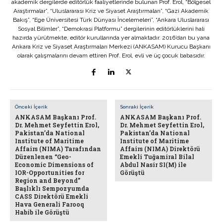
akademik dergilerde editörlük faaliyetlerinde bulunan Prof. Erol, “Bölgesel
Araştırmalar”, “Uluslararası Kriz ve Siyaset Araştırmaları”, “Gazi Akademik
Bakış”, “Ege Üniversitesi Türk Dünyası İncelemeleri”, “Ankara Uluslararası
Sosyal Bilimler”, “Demokrasi Platformu” dergilerinin editörlüklerini hali
hazırda yürütmekte, editör kurullarında yer almaktadır. 2016’dan bu yana
Ankara Kriz ve Siyaset Araştırmaları Merkezi (ANKASAM) Kurucu Başkanı
olarak çalışmalarını devam ettiren Prof. Erol, evli ve üç çocuk babasıdır.
Önceki İçerik
Sonraki İçerik
ANKASAM Başkanı Prof.
ANKASAM Başkanı Prof.
Dr. Mehmet Seyfettin Erol,
Dr. Mehmet Seyfettin Erol,
Pakistan’da National
Pakistan’da National
Institute of Maritime
Institute of Maritime
Affairs (NIMA) Tarafından
Affairs (NIMA) Direktörü
Düzenlenen “Geo-
Emekli Tuğamiral Bilal
Economic Dimensions of
Abdul Nasir SI(M) ile
IOR-Opportunities for
Görüştü
Region and Beyond”
Başlıklı Sempozyumda
CASS Direktörü Emekli
Hava Generali Farooq
Habib ile Görüştü