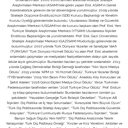
unvanlarını aldı. 2000-2006 tarihleri arasında Avrasya Stratejik
Araştırmaları Merkezi (ASAM)’nde görev yapan Erol, ASAM’ın Genel
Koordinatörlük görevini de bir dönemliğine yürütmüştür. 2009 yılında
Stratejik Düşünce Enstitüsü’nün (SDE) Kurucu Başkanlığı ve Yönetim
Kurulu Üyeliği görevlerinde bulundu. Uluslararası Strateji ve Güvenlik
Araştırmaları Merkezi (USGAM)’nin de kurucu başkanı olan Prof. Erol, Yeni
Türkiye Stratejik Araştırmalar Merkezi (YTSAM) Uluslararası İlişkiler
Enstitüsü Başkanlığını da yürütmektedir. Prof. Erol, Gazi Üniversitesi
Stratejik Araştırmalar Merkezi (GAZİSAM) Müdürlüğü görevinde de
bulunmuştur. 2007 yılında Türk Dünyası Yazarlar ve Sanatçılar Vakfı
(TÜRKSAV) “Türk Dünyası Hizmet Ödülü”nü alan Prof. Erol, akademik
anlamdaki çalışmaları ve medyadaki faaliyetlerinden dolayı çok sayıda
ödüle layık görülmüştür. Bunlardan bazıları şu şekilde sıralanabilir: 2013
yılında Çağdaş Demokratlar Birliği Derneği tarafından “Yılın Yazılı Medya
Ödülü”, 2015 yılında “APM 10. Yıl Hizmet Ödülü”, Türkiye Yazarlar Birliği
(TYB) tarafından “2015 Yılın Basın-Fikir Ödülü”, Anadolu Köy Korucuları ve
Şehit Aileleri “2016 Gönül Elçileri Medya Onur Ödülü”, Yörük Türkmen
Federasyonları tarafından verilen “2016 Türkiye Onur Ödülü”. Prof. Erol’un
15 kitap çalışması bulunmaktadır. Bunlardan bazılarının isimleri şu
şekildedir: “Hayalden Gerçeğe Türk Birleşik Devletleri”, “Türkiye-AB
İlişkileri: Dış Politika ve İç Yapı Sorunsalları”, “Avrasya’da Yeni Büyük Oyun”,
“Türk Dış Politikasında Strateji Arayışları”, “Türk Dış Politikasında Güvenlik
Arayışları”, “Türkiye Cumhuriyeti-Rusya Federasyonu İlişkileri”, “Sıcak
Barışın Soğuk Örgütü Yeni NATO”, “Dış Politika Analizinde Teorik
Yaklaşımlar: Türk Dış Politikası Örneği”, “Krizler ve Kriz Yönetimi: Aktörler ve