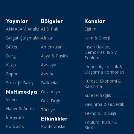
Yayınlar
Bölgeler
Konular
ANKASAM Analiz
Af & Pak
Eğitim
Balgat Çalışmaları
Afrika
İklim & Enerji
Bülten
Amerikalar
İnsan Hakları,
Demokrasi & Sivil
Dergi
Asya & Pasifik
Toplum
Kitap
Avrasya
Jeopolitik, Lojistik &
Ulaştırma Koridorları
Rapor
Avrupa
Küresel Ekonomi &
Stratejik Bakış
Balkanlar
Kalkınma
Multimedya
Orta Asya
Küresel Sağlık
Video
Orta Doğu
Savunma & Güvenlik
Haber & Analiz
Türkiye
Teknoloji & Bilgi
İnfografik
Etkinlikler
Toplum, Kültür &
Podcasts
Konferanslar
Kimlik