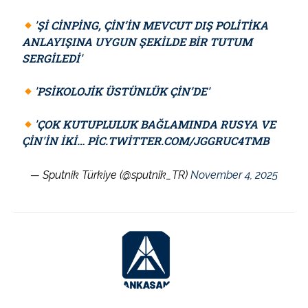
'ŞI CINPING, ÇIN’IN MEVCUT DIŞ POLITIKA
ANLAYIŞINA UYGUN ŞEKILDE BIR TUTUM
SERGILEDI'
'PSIKOLOJIK ÜSTÜNLÜK ÇIN’DE'
'ÇOK KUTUPLULUK BAĞLAMINDA RUSYA VE
ÇIN'IN IKI…
PIC.TWITTER.COM/JGGRUC4TMB
— Sputnik Türkiye (@sputnik_TR)
November 4, 2025