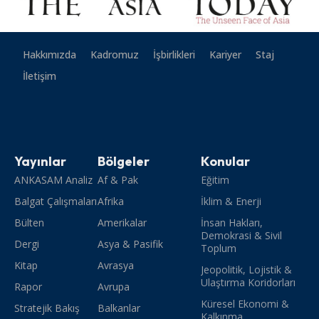
Hakkımızda
Kadromuz
İşbirlikleri
Kariyer
Staj
İletişim
Yayınlar
Bölgeler
Konular
ANKASAM Analiz
Af & Pak
Eğitim
Balgat Çalışmaları
Afrika
İklim & Enerji
Bülten
Amerikalar
İnsan Hakları,
Demokrasi & Sivil
Dergi
Asya & Pasifik
Toplum
Kitap
Avrasya
Jeopolitik, Lojistik &
Ulaştırma Koridorları
Rapor
Avrupa
Küresel Ekonomi &
Stratejik Bakış
Balkanlar
Kalkınma