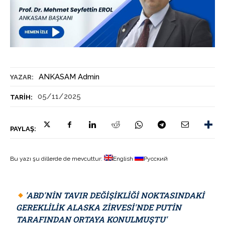
ANKASAM Admin
YAZAR:
05/11/2025
TARIH:
PAYLAŞ:
Bu yazı şu dillerde de mevcuttur:
English
Русский
'ABD'NIN TAVIR DEĞIŞIKLIĞI NOKTASINDAKI
GEREKLILIK ALASKA ZIRVESI'NDE PUTIN
TARAFINDAN ORTAYA KONULMUŞTU'