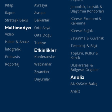
Kitap
Avrasya
Jeopolitik, Lojistik &
Ulaştırma Koridorları
Rapor
Avrupa
Küresel Ekonomi &
Stratejik Bakış
Balkanlar
Kalkınma
Multimedya
Orta Asya
Küresel Sağlık
Video
Orta Doğu
Savunma & Güvenlik
Haber & Analiz
Türkiye
Teknoloji & Bilgi
İnfografik
Etkinlikler
Toplum, Kültür &
Podcasts
Konferanslar
Kimlik
Röportaj
Webinarlar
Uluslararası &
Bölgesel Örgütler
Ziyaretler
Analiz
Duyurular
ANKASAM Bakış
Analiz