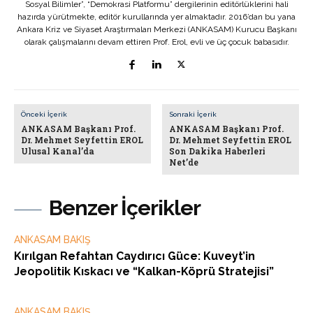
Sosyal Bilimler”, “Demokrasi Platformu” dergilerinin editörlüklerini hali
hazırda yürütmekte, editör kurullarında yer almaktadır. 2016’dan bu yana
Ankara Kriz ve Siyaset Araştırmaları Merkezi (ANKASAM) Kurucu Başkanı
olarak çalışmalarını devam ettiren Prof. Erol, evli ve üç çocuk babasıdır.
Önceki İçerik
Sonraki İçerik
ANKASAM Başkanı Prof.
ANKASAM Başkanı Prof.
Dr. Mehmet Seyfettin EROL
Dr. Mehmet Seyfettin EROL
Ulusal Kanal’da
Son Dakika Haberleri
Net’de
Benzer İçerikler
ANKASAM BAKIŞ
Kırılgan Refahtan Caydırıcı Güce: Kuveyt’in
Jeopolitik Kıskacı ve “Kalkan-Köprü Stratejisi”
ANKASAM BAKIŞ