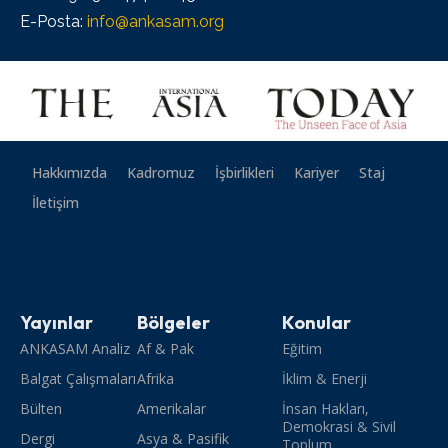
E-Posta:
info@ankasam.org
Hakkımızda
Kadromuz
İşbirlikleri
Kariyer
Staj
İletişim
Yayınlar
Bölgeler
Konular
ANKASAM Analiz
Af & Pak
Eğitim
Balgat Çalışmaları
Afrika
İklim & Enerji
Bülten
Amerikalar
İnsan Hakları,
Demokrasi & Sivil
Dergi
Asya & Pasifik
Toplum