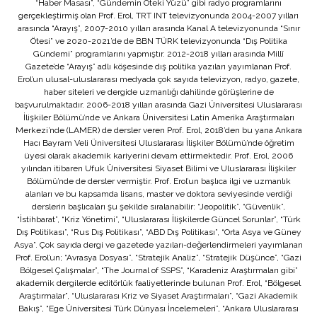
“Haber Masası”, “Gündemin Öteki Yüzü” gibi radyo programlarını
gerçekleştirmiş olan Prof. Erol, TRT INT televizyonunda 2004-2007 yılları
arasında “Arayış”, 2007-2010 yılları arasında Kanal A televizyonunda “Sınır
Ötesi” ve 2020-2021’de de BBN TÜRK televizyonunda “Dış Politika
Gündemi” programlarını yapmıştır. 2012-2018 yılları arasında Millî
Gazete’de “Arayış” adlı köşesinde dış politika yazıları yayımlanan Prof.
Erol’un ulusal-uluslararası medyada çok sayıda televizyon, radyo, gazete,
haber siteleri ve dergide uzmanlığı dahilinde görüşlerine de
başvurulmaktadır. 2006-2018 yılları arasında Gazi Üniversitesi Uluslararası
İlişkiler Bölümü’nde ve Ankara Üniversitesi Latin Amerika Araştırmaları
Merkezi’nde (LAMER) de dersler veren Prof. Erol, 2018’den bu yana Ankara
Hacı Bayram Veli Üniversitesi Uluslararası İlişkiler Bölümü’nde öğretim
üyesi olarak akademik kariyerini devam ettirmektedir. Prof. Erol, 2006
yılından itibaren Ufuk Üniversitesi Siyaset Bilimi ve Uluslararası İlişkiler
Bölümü’nde de dersler vermiştir. Prof. Erol’un başlıca ilgi ve uzmanlık
alanları ve bu kapsamda lisans, master ve doktora seviyesinde verdiği
derslerin başlıcaları şu şekilde sıralanabilir: “Jeopolitik”, “Güvenlik”,
“İstihbarat”, “Kriz Yönetimi”, “Uluslararası İlişkilerde Güncel Sorunlar”, “Türk
Dış Politikası”, “Rus Dış Politikası”, “ABD Dış Politikası”, “Orta Asya ve Güney
Asya”. Çok sayıda dergi ve gazetede yazıları-değerlendirmeleri yayımlanan
Prof. Erol’un; “Avrasya Dosyası”, “Stratejik Analiz”, “Stratejik Düşünce”, “Gazi
Bölgesel Çalışmalar”, “The Journal of SSPS”, “Karadeniz Araştırmaları gibi”
akademik dergilerde editörlük faaliyetlerinde bulunan Prof. Erol, “Bölgesel
Araştırmalar”, “Uluslararası Kriz ve Siyaset Araştırmaları”, “Gazi Akademik
Bakış”, “Ege Üniversitesi Türk Dünyası İncelemeleri”, “Ankara Uluslararası