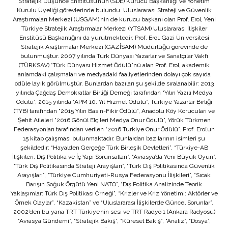
Stratejik Düşünce Enstitüsü’nün (SDE) Kurucu Başkanlığı ve Yönetim
Kurulu Üyeliği görevlerinde bulundu. Uluslararası Strateji ve Güvenlik
Araştırmaları Merkezi (USGAM)’nin de kurucu başkanı olan Prof. Erol, Yeni
Türkiye Stratejik Araştırmalar Merkezi (YTSAM) Uluslararası İlişkiler
Enstitüsü Başkanlığını da yürütmektedir. Prof. Erol, Gazi Üniversitesi
Stratejik Araştırmalar Merkezi (GAZİSAM) Müdürlüğü görevinde de
bulunmuştur. 2007 yılında Türk Dünyası Yazarlar ve Sanatçılar Vakfı
(TÜRKSAV) “Türk Dünyası Hizmet Ödülü”nü alan Prof. Erol, akademik
anlamdaki çalışmaları ve medyadaki faaliyetlerinden dolayı çok sayıda
ödüle layık görülmüştür. Bunlardan bazıları şu şekilde sıralanabilir: 2013
yılında Çağdaş Demokratlar Birliği Derneği tarafından “Yılın Yazılı Medya
Ödülü”, 2015 yılında “APM 10. Yıl Hizmet Ödülü”, Türkiye Yazarlar Birliği
(TYB) tarafından “2015 Yılın Basın-Fikir Ödülü”, Anadolu Köy Korucuları ve
Şehit Aileleri “2016 Gönül Elçileri Medya Onur Ödülü”, Yörük Türkmen
Federasyonları tarafından verilen “2016 Türkiye Onur Ödülü”. Prof. Erol’un
15 kitap çalışması bulunmaktadır. Bunlardan bazılarının isimleri şu
şekildedir: “Hayalden Gerçeğe Türk Birleşik Devletleri”, “Türkiye-AB
İlişkileri: Dış Politika ve İç Yapı Sorunsalları”, “Avrasya’da Yeni Büyük Oyun”,
“Türk Dış Politikasında Strateji Arayışları”, “Türk Dış Politikasında Güvenlik
Arayışları”, “Türkiye Cumhuriyeti-Rusya Federasyonu İlişkileri”, “Sıcak
Barışın Soğuk Örgütü Yeni NATO”, “Dış Politika Analizinde Teorik
Yaklaşımlar: Türk Dış Politikası Örneği”, “Krizler ve Kriz Yönetimi: Aktörler ve
Örnek Olaylar”, “Kazakistan” ve “Uluslararası İlişkilerde Güncel Sorunlar”.
2002’den bu yana TRT Türkiye’nin sesi ve TRT Radyo 1 (Ankara Radyosu)
“Avrasya Gündemi”, “Stratejik Bakış”, “Küresel Bakış”, “Analiz”, “Dosya”,