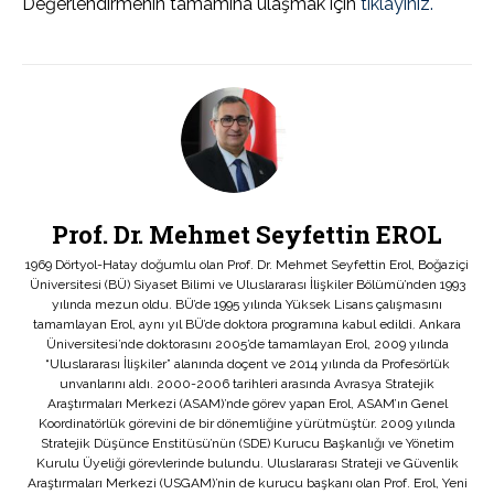
Değerlendirmenin tamamına ulaşmak için
tıklayınız.
Prof. Dr. Mehmet Seyfettin EROL
1969 Dörtyol-Hatay doğumlu olan Prof. Dr. Mehmet Seyfettin Erol, Boğaziçi
Üniversitesi (BÜ) Siyaset Bilimi ve Uluslararası İlişkiler Bölümü’nden 1993
yılında mezun oldu. BÜ’de 1995 yılında Yüksek Lisans çalışmasını
tamamlayan Erol, aynı yıl BÜ’de doktora programına kabul edildi. Ankara
Üniversitesi’nde doktorasını 2005’de tamamlayan Erol, 2009 yılında
“Uluslararası İlişkiler” alanında doçent ve 2014 yılında da Profesörlük
unvanlarını aldı. 2000-2006 tarihleri arasında Avrasya Stratejik
Araştırmaları Merkezi (ASAM)’nde görev yapan Erol, ASAM’ın Genel
Koordinatörlük görevini de bir dönemliğine yürütmüştür. 2009 yılında
Stratejik Düşünce Enstitüsü’nün (SDE) Kurucu Başkanlığı ve Yönetim
Kurulu Üyeliği görevlerinde bulundu. Uluslararası Strateji ve Güvenlik
Araştırmaları Merkezi (USGAM)’nin de kurucu başkanı olan Prof. Erol, Yeni