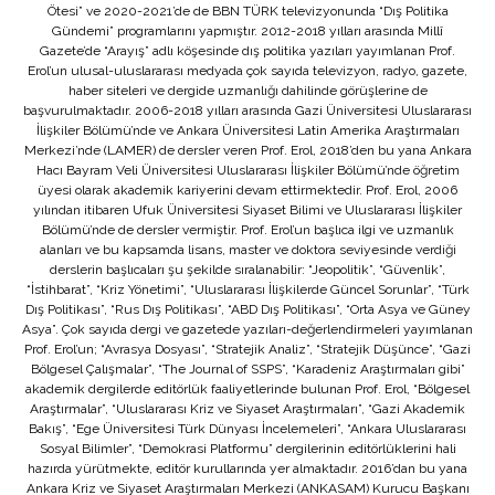
Ötesi” ve 2020-2021’de de BBN TÜRK televizyonunda “Dış Politika
Gündemi” programlarını yapmıştır. 2012-2018 yılları arasında Millî
Gazete’de “Arayış” adlı köşesinde dış politika yazıları yayımlanan Prof.
Erol’un ulusal-uluslararası medyada çok sayıda televizyon, radyo, gazete,
haber siteleri ve dergide uzmanlığı dahilinde görüşlerine de
başvurulmaktadır. 2006-2018 yılları arasında Gazi Üniversitesi Uluslararası
İlişkiler Bölümü’nde ve Ankara Üniversitesi Latin Amerika Araştırmaları
Merkezi’nde (LAMER) de dersler veren Prof. Erol, 2018’den bu yana Ankara
Hacı Bayram Veli Üniversitesi Uluslararası İlişkiler Bölümü’nde öğretim
üyesi olarak akademik kariyerini devam ettirmektedir. Prof. Erol, 2006
yılından itibaren Ufuk Üniversitesi Siyaset Bilimi ve Uluslararası İlişkiler
Bölümü’nde de dersler vermiştir. Prof. Erol’un başlıca ilgi ve uzmanlık
alanları ve bu kapsamda lisans, master ve doktora seviyesinde verdiği
derslerin başlıcaları şu şekilde sıralanabilir: “Jeopolitik”, “Güvenlik”,
“İstihbarat”, “Kriz Yönetimi”, “Uluslararası İlişkilerde Güncel Sorunlar”, “Türk
Dış Politikası”, “Rus Dış Politikası”, “ABD Dış Politikası”, “Orta Asya ve Güney
Asya”. Çok sayıda dergi ve gazetede yazıları-değerlendirmeleri yayımlanan
Prof. Erol’un; “Avrasya Dosyası”, “Stratejik Analiz”, “Stratejik Düşünce”, “Gazi
Bölgesel Çalışmalar”, “The Journal of SSPS”, “Karadeniz Araştırmaları gibi”
akademik dergilerde editörlük faaliyetlerinde bulunan Prof. Erol, “Bölgesel
Araştırmalar”, “Uluslararası Kriz ve Siyaset Araştırmaları”, “Gazi Akademik
Bakış”, “Ege Üniversitesi Türk Dünyası İncelemeleri”, “Ankara Uluslararası
Sosyal Bilimler”, “Demokrasi Platformu” dergilerinin editörlüklerini hali
hazırda yürütmekte, editör kurullarında yer almaktadır. 2016’dan bu yana
Ankara Kriz ve Siyaset Araştırmaları Merkezi (ANKASAM) Kurucu Başkanı