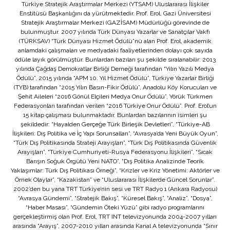
Türkiye Stratejik Araştırmalar Merkezi (YTSAM) Uluslararası İlişkiler
Enstitüsü Başkanlığını da yürütmektedir. Prof. Erol, Gazi Üniversitesi
Stratejik Araştırmalar Merkezi (GAZİSAM) Müdürlüğü görevinde de
bulunmuştur. 2007 yılında Türk Dünyası Yazarlar ve Sanatçılar Vakfı
(TÜRKSAV) “Türk Dünyası Hizmet Ödülü”nü alan Prof. Erol, akademik
anlamdaki çalışmaları ve medyadaki faaliyetlerinden dolayı çok sayıda
ödüle layık görülmüştür. Bunlardan bazıları şu şekilde sıralanabilir: 2013
yılında Çağdaş Demokratlar Birliği Derneği tarafından “Yılın Yazılı Medya
Ödülü”, 2015 yılında “APM 10. Yıl Hizmet Ödülü”, Türkiye Yazarlar Birliği
(TYB) tarafından “2015 Yılın Basın-Fikir Ödülü”, Anadolu Köy Korucuları ve
Şehit Aileleri “2016 Gönül Elçileri Medya Onur Ödülü”, Yörük Türkmen
Federasyonları tarafından verilen “2016 Türkiye Onur Ödülü”. Prof. Erol’un
15 kitap çalışması bulunmaktadır. Bunlardan bazılarının isimleri şu
şekildedir: “Hayalden Gerçeğe Türk Birleşik Devletleri”, “Türkiye-AB
İlişkileri: Dış Politika ve İç Yapı Sorunsalları”, “Avrasya’da Yeni Büyük Oyun”,
“Türk Dış Politikasında Strateji Arayışları”, “Türk Dış Politikasında Güvenlik
Arayışları”, “Türkiye Cumhuriyeti-Rusya Federasyonu İlişkileri”, “Sıcak
Barışın Soğuk Örgütü Yeni NATO”, “Dış Politika Analizinde Teorik
Yaklaşımlar: Türk Dış Politikası Örneği”, “Krizler ve Kriz Yönetimi: Aktörler ve
Örnek Olaylar”, “Kazakistan” ve “Uluslararası İlişkilerde Güncel Sorunlar”.
2002’den bu yana TRT Türkiye’nin sesi ve TRT Radyo 1 (Ankara Radyosu)
“Avrasya Gündemi”, “Stratejik Bakış”, “Küresel Bakış”, “Analiz”, “Dosya”,
“Haber Masası”, “Gündemin Öteki Yüzü” gibi radyo programlarını
gerçekleştirmiş olan Prof. Erol, TRT INT televizyonunda 2004-2007 yılları
arasında “Arayış”, 2007-2010 yılları arasında Kanal A televizyonunda “Sınır