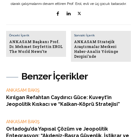
olarak çalışmalarını devam ettiren Prof. Erol, evli ve üç çocuk babasıdır.
Önceki İçerik
Sonraki İçerik
ANKASAM Başkanı Prof.
ANKASAM Stratejik
Dr. Mehmet Seyfettin EROL
Araştırmalar Merkezi
The World News’te
Haber-Analiz Yörünge
Dergisi’nde
Benzer İçerikler
ANKASAM BAKIŞ
Kırılgan Refahtan Caydırıcı Güce: Kuveyt’in
Jeopolitik Kıskacı ve “Kalkan-Köprü Stratejisi”
ANKASAM BAKIŞ
Ortadoğu’da Yapısal Çözüm ve Jeopolitik
Entegrasyon: “Akdeniz-Basra Güvenlik, İstikrar ve