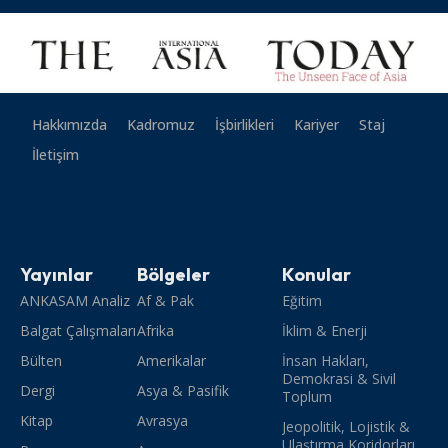
Hakkımızda
Kadromuz
İşbirlikleri
Kariyer
Staj
İletişim
Yayınlar
Bölgeler
Konular
ANKASAM Analiz
Af & Pak
Eğitim
Balgat Çalışmaları
Afrika
İklim & Enerji
Bülten
Amerikalar
İnsan Hakları,
Demokrasi & Sivil
Dergi
Asya & Pasifik
Toplum
Kitap
Avrasya
Jeopolitik, Lojistik &
Ulaştırma Koridorları