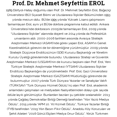
Prof. Dr. Mehmet Seyfettin EROL
1969 Dörtyol-Hatay doğumlu olan Prof. Dr. Mehmet Seyfettin Erol, Boğaziçi
Üniversitesi (BÜ) Siyaset Bilimi ve Uluslararası İlişkiler Bölümü’nden 1993
yılında mezun oldu. BÜ’de 1995 yılında Yüksek Lisans çalışmasını
tamamlayan Erol, aynı yıl BÜ’de doktora programına kabul edildi. Ankara
Üniversitesi’nde doktorasını 2005’de tamamlayan Erol, 2009 yılında
“Uluslararası İlişkiler” alanında doçent ve 2014 yılında da Profesörlük
unvanlarını aldı. 2000-2006 tarihleri arasında Avrasya Stratejik
Araştırmaları Merkezi (ASAM)’nde görev yapan Erol, ASAM’ın Genel
Koordinatörlük görevini de bir dönemliğine yürütmüştür. 2009 yılında
Stratejik Düşünce Enstitüsü’nün (SDE) Kurucu Başkanlığı ve Yönetim
Kurulu Üyeliği görevlerinde bulundu. Uluslararası Strateji ve Güvenlik
Araştırmaları Merkezi (USGAM)’nin de kurucu başkanı olan Prof. Erol, Yeni
Türkiye Stratejik Araştırmalar Merkezi (YTSAM) Uluslararası İlişkiler
Enstitüsü Başkanlığını da yürütmektedir. Prof. Erol, Gazi Üniversitesi
Stratejik Araştırmalar Merkezi (GAZİSAM) Müdürlüğü görevinde de
bulunmuştur. 2007 yılında Türk Dünyası Yazarlar ve Sanatçılar Vakfı
(TÜRKSAV) “Türk Dünyası Hizmet Ödülü”nü alan Prof. Erol, akademik
anlamdaki çalışmaları ve medyadaki faaliyetlerinden dolayı çok sayıda
ödüle layık görülmüştür. Bunlardan bazıları şu şekilde sıralanabilir: 2013
yılında Çağdaş Demokratlar Birliği Derneği tarafından “Yılın Yazılı Medya
Ödülü”, 2015 yılında “APM 10. Yıl Hizmet Ödülü”, Türkiye Yazarlar Birliği
(TYB) tarafından “2015 Yılın Basın-Fikir Ödülü”, Anadolu Köy Korucuları ve
Şehit Aileleri “2016 Gönül Elçileri Medya Onur Ödülü”, Yörük Türkmen