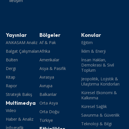
İletişim
Yayınlar
Bölgeler
Konular
ANKASAM Analiz
Af & Pak
Eğitim
Balgat Çalışmaları
Afrika
İklim & Enerji
Bülten
Amerikalar
İnsan Hakları,
Demokrasi & Sivil
Dergi
Asya & Pasifik
Toplum
Kitap
Avrasya
Jeopolitik, Lojistik &
Ulaştırma Koridorları
Rapor
Avrupa
Küresel Ekonomi &
Stratejik Bakış
Balkanlar
Kalkınma
Multimedya
Orta Asya
Küresel Sağlık
Video
Orta Doğu
Savunma & Güvenlik
Haber & Analiz
Türkiye
Teknoloji & Bilgi
İnfografik
Etkinlikler