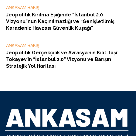
ANKASAM BAKIŞ
Jeopolitik Kırılma Eşiğinde “İstanbul 2.0
Vizyonu”nun Kaçınılmazlığı ve “Genişletilmiş
Karadeniz Havzası Güvenlik Kuşağı”
ANKASAM BAKIŞ
Jeopolitik Gerçekçilik ve Avrasya’nın Kilit Taşı:
Tokayev’in “İstanbul 2.0” Vizyonu ve Barışın
Stratejik Yol Haritası