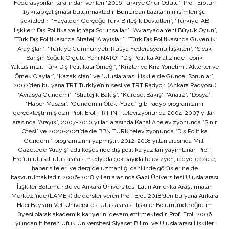
Federasyonları tarafından verilen “2016 Türkiye Onur Ödülü”. Prof. Erol’un
15 kitap çalışması bulunmaktadır. Bunlardan bazılarının isimleri şu
şekildedir: “Hayalden Gerçeğe Türk Birleşik Devletleri”, “Türkiye-AB
İlişkileri: Dış Politika ve İç Yapı Sorunsalları”, “Avrasya’da Yeni Büyük Oyun”,
“Türk Dış Politikasında Strateji Arayışları”, “Türk Dış Politikasında Güvenlik
Arayışları”, “Türkiye Cumhuriyeti-Rusya Federasyonu İlişkileri”, “Sıcak
Barışın Soğuk Örgütü Yeni NATO”, “Dış Politika Analizinde Teorik
Yaklaşımlar: Türk Dış Politikası Örneği”, “Krizler ve Kriz Yönetimi: Aktörler ve
Örnek Olaylar”, “Kazakistan” ve “Uluslararası İlişkilerde Güncel Sorunlar”.
2002’den bu yana TRT Türkiye’nin sesi ve TRT Radyo 1 (Ankara Radyosu)
“Avrasya Gündemi”, “Stratejik Bakış”, “Küresel Bakış”, “Analiz”, “Dosya”,
“Haber Masası”, “Gündemin Öteki Yüzü” gibi radyo programlarını
gerçekleştirmiş olan Prof. Erol, TRT INT televizyonunda 2004-2007 yılları
arasında “Arayış”, 2007-2010 yılları arasında Kanal A televizyonunda “Sınır
Ötesi” ve 2020-2021’de de BBN TÜRK televizyonunda “Dış Politika
Gündemi” programlarını yapmıştır. 2012-2018 yılları arasında Millî
Gazete’de “Arayış” adlı köşesinde dış politika yazıları yayımlanan Prof.
Erol’un ulusal-uluslararası medyada çok sayıda televizyon, radyo, gazete,
haber siteleri ve dergide uzmanlığı dahilinde görüşlerine de
başvurulmaktadır. 2006-2018 yılları arasında Gazi Üniversitesi Uluslararası
İlişkiler Bölümü’nde ve Ankara Üniversitesi Latin Amerika Araştırmaları
Merkezi’nde (LAMER) de dersler veren Prof. Erol, 2018’den bu yana Ankara
Hacı Bayram Veli Üniversitesi Uluslararası İlişkiler Bölümü’nde öğretim
üyesi olarak akademik kariyerini devam ettirmektedir. Prof. Erol, 2006
yılından itibaren Ufuk Üniversitesi Siyaset Bilimi ve Uluslararası İlişkiler