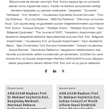
Bölümü’nde de dersler vermiştir. Prof. Erol’un başlıca ilgi ve uzmanlık
alanları ve bu kapsamda lisans, master ve doktora seviyesinde verdiği
derslerin başlıcaları şu şekilde sıralanabilir: “Jeopolitik”, “Güvenlik”,
“İstihbarat”, “Kriz Yönetimi”, “Uluslararası İlişkilerde Güncel Sorunlar”, “Türk
Dış Politikası”, “Rus Dış Politikası”, “ABD Dış Politikası”, “Orta Asya ve Güney
Asya”. Çok sayıda dergi ve gazetede yazıları-değerlendirmeleri yayımlanan
Prof. Erol’un; “Avrasya Dosyası”, “Stratejik Analiz”, “Stratejik Düşünce”, “Gazi
Bölgesel Çalışmalar”, “The Journal of SSPS”, “Karadeniz Araştırmaları gibi”
akademik dergilerde editörlük faaliyetlerinde bulunan Prof. Erol, “Bölgesel
Araştırmalar”, “Uluslararası Kriz ve Siyaset Araştırmaları”, “Gazi Akademik
Bakış”, “Ege Üniversitesi Türk Dünyası İncelemeleri”, “Ankara Uluslararası
Sosyal Bilimler”, “Demokrasi Platformu” dergilerinin editörlüklerini hali
hazırda yürütmekte, editör kurullarında yer almaktadır. 2016’dan bu yana
Ankara Kriz ve Siyaset Araştırmaları Merkezi (ANKASAM) Kurucu Başkanı
olarak çalışmalarını devam ettiren Prof. Erol, evli ve üç çocuk babasıdır.
Önceki İçerik
Sonraki İçerik
ANKASAM Başkanı Prof.
ANKASAM Başkanı Prof.
Dr. Mehmet Seyfettin Erol,
Dr. Mehmet Seyfettin Erol,
Bangladeş Merkezli
Indian Council of World
National Defence
Affairs Genel Direktörü
College’den Korgenearal
Vijay Thakur Singh’le