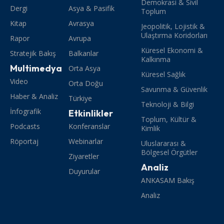
Demokrasi & Sivil
Dergi
Asya & Pasifik
Toplum
Kitap
Avrasya
Jeopolitik, Lojistik &
Ulaştırma Koridorları
Rapor
Avrupa
Küresel Ekonomi &
Stratejik Bakış
Balkanlar
Kalkınma
Multimedya
Orta Asya
Küresel Sağlık
Video
Orta Doğu
Savunma & Güvenlik
Haber & Analiz
Türkiye
Teknoloji & Bilgi
İnfografik
Etkinlikler
Toplum, Kültür &
Podcasts
Konferanslar
Kimlik
Röportaj
Webinarlar
Uluslararası &
Bölgesel Örgütler
Ziyaretler
Analiz
Duyurular
ANKASAM Bakış
Analiz