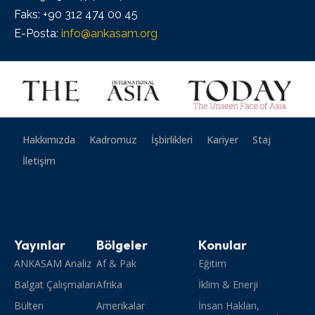
Faks: +90 312 474 00 45
E-Posta:
info@ankasam.org
Hakkımızda
Kadromuz
İşbirlikleri
Kariyer
Staj
İletişim
Yayınlar
Bölgeler
Konular
ANKASAM Analiz
Af & Pak
Eğitim
Balgat Çalışmaları
Afrika
İklim & Enerji
Bülten
Amerikalar
İnsan Hakları,