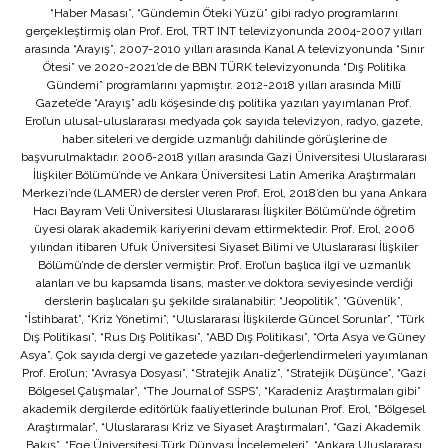
“Haber Masası”, “Gündemin Öteki Yüzü” gibi radyo programlarını
gerçekleştirmiş olan Prof. Erol, TRT INT televizyonunda 2004-2007 yılları
arasında “Arayış”, 2007-2010 yılları arasında Kanal A televizyonunda “Sınır
Ötesi” ve 2020-2021’de de BBN TÜRK televizyonunda “Dış Politika
Gündemi” programlarını yapmıştır. 2012-2018 yılları arasında Millî
Gazete’de “Arayış” adlı köşesinde dış politika yazıları yayımlanan Prof.
Erol’un ulusal-uluslararası medyada çok sayıda televizyon, radyo, gazete,
haber siteleri ve dergide uzmanlığı dahilinde görüşlerine de
başvurulmaktadır. 2006-2018 yılları arasında Gazi Üniversitesi Uluslararası
İlişkiler Bölümü’nde ve Ankara Üniversitesi Latin Amerika Araştırmaları
Merkezi’nde (LAMER) de dersler veren Prof. Erol, 2018’den bu yana Ankara
Hacı Bayram Veli Üniversitesi Uluslararası İlişkiler Bölümü’nde öğretim
üyesi olarak akademik kariyerini devam ettirmektedir. Prof. Erol, 2006
yılından itibaren Ufuk Üniversitesi Siyaset Bilimi ve Uluslararası İlişkiler
Bölümü’nde de dersler vermiştir. Prof. Erol’un başlıca ilgi ve uzmanlık
alanları ve bu kapsamda lisans, master ve doktora seviyesinde verdiği
derslerin başlıcaları şu şekilde sıralanabilir: “Jeopolitik”, “Güvenlik”,
“İstihbarat”, “Kriz Yönetimi”, “Uluslararası İlişkilerde Güncel Sorunlar”, “Türk
Dış Politikası”, “Rus Dış Politikası”, “ABD Dış Politikası”, “Orta Asya ve Güney
Asya”. Çok sayıda dergi ve gazetede yazıları-değerlendirmeleri yayımlanan
Prof. Erol’un; “Avrasya Dosyası”, “Stratejik Analiz”, “Stratejik Düşünce”, “Gazi
Bölgesel Çalışmalar”, “The Journal of SSPS”, “Karadeniz Araştırmaları gibi”
akademik dergilerde editörlük faaliyetlerinde bulunan Prof. Erol, “Bölgesel
Araştırmalar”, “Uluslararası Kriz ve Siyaset Araştırmaları”, “Gazi Akademik
Bakış”, “Ege Üniversitesi Türk Dünyası İncelemeleri”, “Ankara Uluslararası