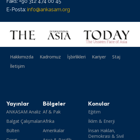
Faks: +90 312 474 00 45
E-Posta:
info@ankasam.org
Hakkımızda
Kadromuz
İşbirlikleri
Kariyer
Staj
İletişim
Yayınlar
Bölgeler
Konular
ANKASAM Analiz
Af & Pak
Eğitim
Balgat Çalışmaları
Afrika
İklim & Enerji
Bülten
Amerikalar
İnsan Hakları,
Demokrasi & Sivil
Dergi
Asya & Pasifik