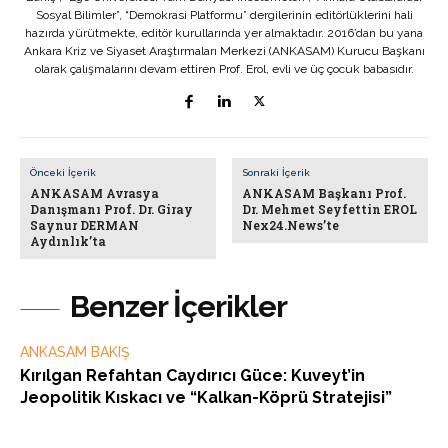
Sosyal Bilimler”, “Demokrasi Platformu” dergilerinin editörlüklerini hali
hazırda yürütmekte, editör kurullarında yer almaktadır. 2016’dan bu yana
Ankara Kriz ve Siyaset Araştırmaları Merkezi (ANKASAM) Kurucu Başkanı
olarak çalışmalarını devam ettiren Prof. Erol, evli ve üç çocuk babasıdır.
Önceki İçerik
Sonraki İçerik
ANKASAM Avrasya
ANKASAM Başkanı Prof.
Danışmanı Prof. Dr. Giray
Dr. Mehmet Seyfettin EROL
Saynur DERMAN
Nex24.News’te
Aydınlık’ta
Benzer İçerikler
ANKASAM BAKIŞ
Kırılgan Refahtan Caydırıcı Güce: Kuveyt’in
Jeopolitik Kıskacı ve “Kalkan-Köprü Stratejisi”