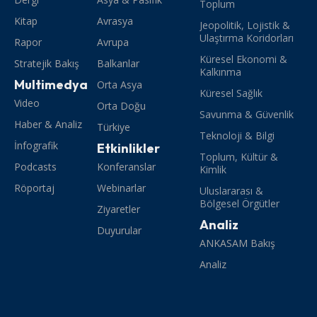
Toplum
Kitap
Avrasya
Jeopolitik, Lojistik &
Ulaştırma Koridorları
Rapor
Avrupa
Küresel Ekonomi &
Stratejik Bakış
Balkanlar
Kalkınma
Multimedya
Orta Asya
Küresel Sağlık
Video
Orta Doğu
Savunma & Güvenlik
Haber & Analiz
Türkiye
Teknoloji & Bilgi
İnfografik
Etkinlikler
Toplum, Kültür &
Podcasts
Konferanslar
Kimlik
Röportaj
Webinarlar
Uluslararası &
Bölgesel Örgütler
Ziyaretler
Analiz
Duyurular
ANKASAM Bakış
Analiz