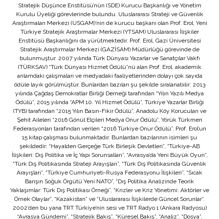
Stratejik Düşünce Enstitüsü’nün (SDE) Kurucu Başkanlığı ve Yönetim
Kurulu Üyeliği görevlerinde bulundu. Uluslararası Strateji ve Güvenlik
Araştırmaları Merkezi (USGAM)’nin de kurucu başkanı olan Prof. Erol, Yeni
Türkiye Stratejik Araştırmalar Merkezi (YTSAM) Uluslararası İlişkiler
Enstitüsü Başkanlığını da yürütmektedir. Prof. Erol, Gazi Üniversitesi
Stratejik Araştırmalar Merkezi (GAZİSAM) Müdürlüğü görevinde de
bulunmuştur. 2007 yılında Türk Dünyası Yazarlar ve Sanatçılar Vakfı
(TÜRKSAV) “Türk Dünyası Hizmet Ödülü”nü alan Prof. Erol, akademik
anlamdaki çalışmaları ve medyadaki faaliyetlerinden dolayı çok sayıda
ödüle layık görülmüştür. Bunlardan bazıları şu şekilde sıralanabilir: 2013
yılında Çağdaş Demokratlar Birliği Derneği tarafından “Yılın Yazılı Medya
Ödülü”, 2015 yılında “APM 10. Yıl Hizmet Ödülü”, Türkiye Yazarlar Birliği
(TYB) tarafından “2015 Yılın Basın-Fikir Ödülü”, Anadolu Köy Korucuları ve
Şehit Aileleri “2016 Gönül Elçileri Medya Onur Ödülü”, Yörük Türkmen
Federasyonları tarafından verilen “2016 Türkiye Onur Ödülü”. Prof. Erol’un
15 kitap çalışması bulunmaktadır. Bunlardan bazılarının isimleri şu
şekildedir: “Hayalden Gerçeğe Türk Birleşik Devletleri”, “Türkiye-AB
İlişkileri: Dış Politika ve İç Yapı Sorunsalları”, “Avrasya’da Yeni Büyük Oyun”,
“Türk Dış Politikasında Strateji Arayışları”, “Türk Dış Politikasında Güvenlik
Arayışları”, “Türkiye Cumhuriyeti-Rusya Federasyonu İlişkileri”, “Sıcak
Barışın Soğuk Örgütü Yeni NATO”, “Dış Politika Analizinde Teorik
Yaklaşımlar: Türk Dış Politikası Örneği”, “Krizler ve Kriz Yönetimi: Aktörler ve
Örnek Olaylar”, “Kazakistan” ve “Uluslararası İlişkilerde Güncel Sorunlar”.
2002’den bu yana TRT Türkiye’nin sesi ve TRT Radyo 1 (Ankara Radyosu)
“Avrasya Gündemi”, “Stratejik Bakış”, “Küresel Bakış”, “Analiz”, “Dosya”,