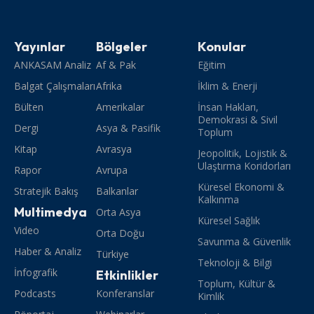
Yayınlar
Bölgeler
Konular
ANKASAM Analiz
Af & Pak
Eğitim
Balgat Çalışmaları
Afrika
İklim & Enerji
Bülten
Amerikalar
İnsan Hakları,
Demokrasi & Sivil
Dergi
Asya & Pasifik
Toplum
Kitap
Avrasya
Jeopolitik, Lojistik &
Ulaştırma Koridorları
Rapor
Avrupa
Küresel Ekonomi &
Stratejik Bakış
Balkanlar
Kalkınma
Multimedya
Orta Asya
Küresel Sağlık
Video
Orta Doğu
Savunma & Güvenlik
Haber & Analiz
Türkiye
Teknoloji & Bilgi
İnfografik
Etkinlikler
Toplum, Kültür &
Podcasts
Konferanslar
Kimlik