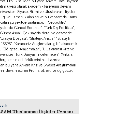
Prof. Erol, 2018’den bu yana Ankara Hacı Bayram
ğretim üyesi olarak akademik kariyerini devam
iversitesi Siyaset Bilimi ve Uluslararası İlişkiler
 ilgi ve uzmanlık alanları ve bu kapsamda lisans,
ları şu şekilde sıralanabilir: “Jeopolitik”,
lişkilerde Güncel Sorunlar”, “Türk Dış Politikası”,
 ve Güney Asya”. Çok sayıda dergi ve gazetede
rasya Dosyası”, “Stratejik Analiz”, “Stratejik
f SSPS”, “Karadeniz Araştırmaları gibi” akademik
, “Bölgesel Araştırmalar”, “Uluslararası Kriz ve
iversitesi Türk Dünyası İncelemeleri”, “Ankara
rgilerinin editörlüklerini hali hazırda
dan bu yana Ankara Kriz ve Siyaset Araştırmaları
ı devam ettiren Prof. Erol, evli ve üç çocuk
İçerik
AM Uluslararası İlişkiler Uzmanı