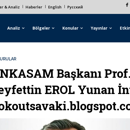
r & Analiz
Haberler
English
Русский
Analiz
Bölgeler
Konular
Yayınlar
Etkin
URULAR
NKASAM Başkanı Prof.
eyfettin EROL Yunan İnt
okoutsavaki.blogspot.c