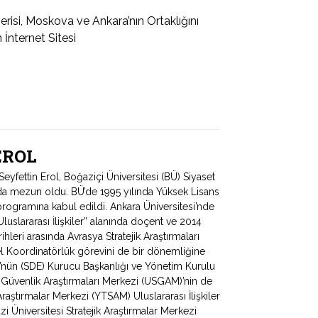
si, Moskova ve Ankara’nın Ortaklığını
İnternet Sitesi
 EROL
fettin Erol, Boğaziçi Üniversitesi (BÜ) Siyaset
ında mezun oldu. BÜ’de 1995 yılında Yüksek Lisans
programına kabul edildi. Ankara Üniversitesi’nde
uslararası İlişkiler” alanında doçent ve 2014
hleri arasında Avrasya Stratejik Araştırmaları
 Koordinatörlük görevini de bir dönemliğine
ü’nün (SDE) Kurucu Başkanlığı ve Yönetim Kurulu
e Güvenlik Araştırmaları Merkezi (USGAM)’nin de
Araştırmalar Merkezi (YTSAM) Uluslararası İlişkiler
zi Üniversitesi Stratejik Araştırmalar Merkezi