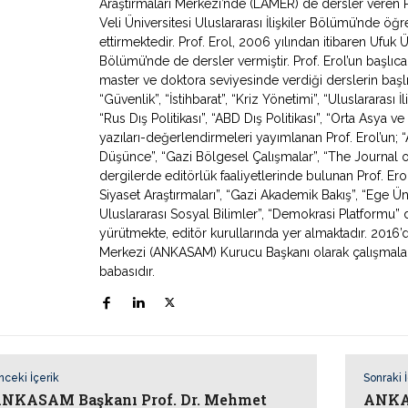
Araştırmaları Merkezi’nde (LAMER) de dersler veren 
Veli Üniversitesi Uluslararası İlişkiler Bölümü’nde ö
ettirmektedir. Prof. Erol, 2006 yılından itibaren Ufuk Ün
Bölümü’nde de dersler vermiştir. Prof. Erol’un başlıca
master ve doktora seviyesinde verdiği derslerin başlıca
“Güvenlik”, “İstihbarat”, “Kriz Yönetimi”, “Uluslararası İ
“Rus Dış Politikası”, “ABD Dış Politikası”, “Orta Asya
yazıları-değerlendirmeleri yayımlanan Prof. Erol’un; “Av
Düşünce”, “Gazi Bölgesel Çalışmalar”, “The Journal o
dergilerde editörlük faaliyetlerinde bulunan Prof. Erol
Siyaset Araştırmaları”, “Gazi Akademik Bakış”, “Ege Ün
Uluslararası Sosyal Bilimler”, “Demokrasi Platformu” de
yürütmekte, editör kurullarında yer almaktadır. 2016’
Merkezi (ANKASAM) Kurucu Başkanı olarak çalışmaların
babasıdır.
nceki İçerik
Sonraki 
NKASAM Başkanı Prof. Dr. Mehmet
ANKAS