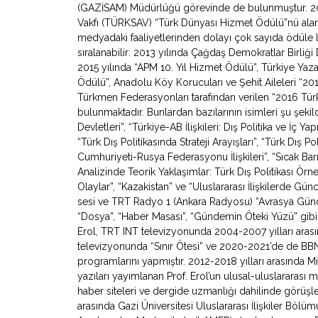
(GAZİSAM) Müdürlüğü görevinde de bulunmuştur. 2007
Vakfı (TÜRKSAV) “Türk Dünyası Hizmet Ödülü”nü alan 
medyadaki faaliyetlerinden dolayı çok sayıda ödüle l
sıralanabilir: 2013 yılında Çağdaş Demokratlar Birliği
2015 yılında “APM 10. Yıl Hizmet Ödülü”, Türkiye Yazarl
Ödülü”, Anadolu Köy Korucuları ve Şehit Aileleri “2
Türkmen Federasyonları tarafından verilen “2016 Türki
bulunmaktadır. Bunlardan bazılarının isimleri şu şeki
Devletleri”, “Türkiye-AB İlişkileri: Dış Politika ve İç Y
“Türk Dış Politikasında Strateji Arayışları”, “Türk Dış Po
Cumhuriyeti-Rusya Federasyonu İlişkileri”, “Sıcak Bar
Analizinde Teorik Yaklaşımlar: Türk Dış Politikası Örne
Olaylar”, “Kazakistan” ve “Uluslararası İlişkilerde Gü
sesi ve TRT Radyo 1 (Ankara Radyosu) “Avrasya Gündemi”
“Dosya”, “Haber Masası”, “Gündemin Öteki Yüzü” gibi
Erol, TRT INT televizyonunda 2004-2007 yılları arasın
televizyonunda “Sınır Ötesi” ve 2020-2021’de de BB
programlarını yapmıştır. 2012-2018 yılları arasında Mil
yazıları yayımlanan Prof. Erol’un ulusal-uluslararası
haber siteleri ve dergide uzmanlığı dahilinde görüşl
arasında Gazi Üniversitesi Uluslararası İlişkiler Bölü