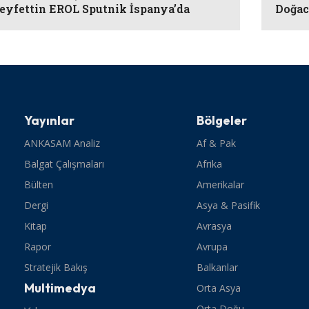
eyfettin EROL Sputnik İspanya’da
Doğac
Yayınlar
Bölgeler
ANKASAM Analiz
Af & Pak
Balgat Çalışmaları
Afrika
Bülten
Amerikalar
Dergi
Asya & Pasifik
Kitap
Avrasya
Rapor
Avrupa
Stratejik Bakış
Balkanlar
Multimedya
Orta Asya
Orta Doğu