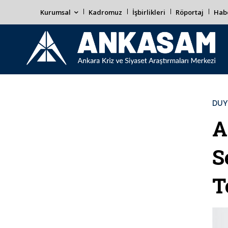
Kurumsal
Kadromuz
İşbirlikleri
Röportaj
Habe
DUY
A
S
T