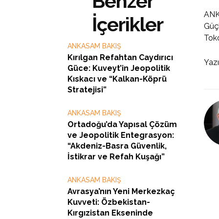
Benzer
ANKA
İçerikler
Güçl
Toko
ANKASAM BAKIŞ
Kırılgan Refahtan Caydırıcı
Yazı
Güce: Kuveyt’in Jeopolitik
Kıskacı ve “Kalkan-Köprü
Stratejisi”
ANKASAM BAKIŞ
Ortadoğu’da Yapısal Çözüm
ve Jeopolitik Entegrasyon:
“Akdeniz-Basra Güvenlik,
İstikrar ve Refah Kuşağı”
ANKASAM BAKIŞ
Avrasya’nın Yeni Merkezkaç
Kuvveti: Özbekistan-
Kırgızistan Ekseninde