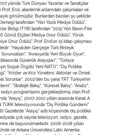
 yılında Türk Dünyası Yazarlar ve Sanatçılar
Prof. Erol, akademik anlamdaki çalışmaları ve
ayık görülmüştür. Bunlardan bazıları şu şekilde
 Derneği tarafından “Yılın Yazılı Medya Ödülü”,
ar Birliği (TYB) tarafından “2015 Yılın Basın-Fikir
016 Gönül Elçileri Medya Onur Ödülü”, Yörük
ye Onur Ödülü”. Prof. Erol’un 15 kitap çalışması
ldedir: “Hayalden Gerçeğe Türk Birleşik
apı Sorunsalları”, “Avrasya’da Yeni Büyük Oyun”,
litikasında Güvenlik Arayışları”, “Türkiye
ışın Soğuk Örgütü Yeni NATO”, “Dış Politika
ği”, “Krizler ve Kriz Yönetimi: Aktörler ve Örnek
ncel Sorunlar”. 2002’den bu yana TRT Türkiye’nin
, “Stratejik Bakış”, “Küresel Bakış”, “Analiz”,
 radyo programlarını gerçekleştirmiş olan Prof.
da “Arayış”, 2007-2010 yılları arasında Kanal A
N TÜRK televizyonunda “Dış Politika Gündemi”
lî Gazete’de “Arayış” adlı köşesinde dış politika
 medyada çok sayıda televizyon, radyo, gazete,
erine de başvurulmaktadır. 2006-2018 yılları
mü’nde ve Ankara Üniversitesi Latin Amerika