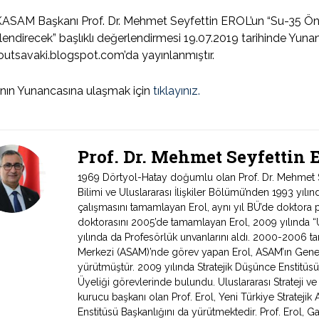
SAM Başkanı Prof. Dr. Mehmet Seyfettin EROL’un “Su-35 Öneri
endirecek” başlıklı değerlendirmesi 19.07.2019 tarihinde Yunan 
utsavaki.blogspot.com’da yayınlanmıştır.
nın Yunancasına ulaşmak için
tıklayınız.
Prof. Dr. Mehmet Seyfettin
1969 Dörtyol-Hatay doğumlu olan Prof. Dr. Mehmet Sey
Bilimi ve Uluslararası İlişkiler Bölümü’nden 1993 yıl
çalışmasını tamamlayan Erol, aynı yıl BÜ’de doktora 
doktorasını 2005’de tamamlayan Erol, 2009 yılında “Ul
yılında da Profesörlük unvanlarını aldı. 2000-2006 tari
Merkezi (ASAM)’nde görev yapan Erol, ASAM’ın Genel
yürütmüştür. 2009 yılında Stratejik Düşünce Enstitüs
Üyeliği görevlerinde bulundu. Uluslararası Strateji v
kurucu başkanı olan Prof. Erol, Yeni Türkiye Stratejik 
Enstitüsü Başkanlığını da yürütmektedir. Prof. Erol, Ga