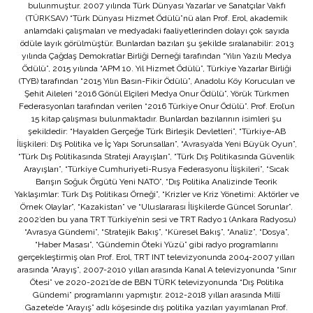
bulunmuştur. 2007 yılında Türk Dünyası Yazarlar ve Sanatçılar Vakfı
(TÜRKSAV) “Türk Dünyası Hizmet Ödülü”nü alan Prof. Erol, akademik
anlamdaki çalışmaları ve medyadaki faaliyetlerinden dolayı çok sayıda
ödüle layık görülmüştür. Bunlardan bazıları şu şekilde sıralanabilir: 2013
yılında Çağdaş Demokratlar Birliği Derneği tarafından “Yılın Yazılı Medya
Ödülü”, 2015 yılında “APM 10. Yıl Hizmet Ödülü”, Türkiye Yazarlar Birliği
(TYB) tarafından “2015 Yılın Basın-Fikir Ödülü”, Anadolu Köy Korucuları ve
Şehit Aileleri “2016 Gönül Elçileri Medya Onur Ödülü”, Yörük Türkmen
Federasyonları tarafından verilen “2016 Türkiye Onur Ödülü”. Prof. Erol’un
15 kitap çalışması bulunmaktadır. Bunlardan bazılarının isimleri şu
şekildedir: “Hayalden Gerçeğe Türk Birleşik Devletleri”, “Türkiye-AB
İlişkileri: Dış Politika ve İç Yapı Sorunsalları”, “Avrasya’da Yeni Büyük Oyun”,
“Türk Dış Politikasında Strateji Arayışları”, “Türk Dış Politikasında Güvenlik
Arayışları”, “Türkiye Cumhuriyeti-Rusya Federasyonu İlişkileri”, “Sıcak
Barışın Soğuk Örgütü Yeni NATO”, “Dış Politika Analizinde Teorik
Yaklaşımlar: Türk Dış Politikası Örneği”, “Krizler ve Kriz Yönetimi: Aktörler ve
Örnek Olaylar”, “Kazakistan” ve “Uluslararası İlişkilerde Güncel Sorunlar”.
2002’den bu yana TRT Türkiye’nin sesi ve TRT Radyo 1 (Ankara Radyosu)
“Avrasya Gündemi”, “Stratejik Bakış”, “Küresel Bakış”, “Analiz”, “Dosya”,
“Haber Masası”, “Gündemin Öteki Yüzü” gibi radyo programlarını
gerçekleştirmiş olan Prof. Erol, TRT INT televizyonunda 2004-2007 yılları
arasında “Arayış”, 2007-2010 yılları arasında Kanal A televizyonunda “Sınır
Ötesi” ve 2020-2021’de de BBN TÜRK televizyonunda “Dış Politika
Gündemi” programlarını yapmıştır. 2012-2018 yılları arasında Millî
Gazete’de “Arayış” adlı köşesinde dış politika yazıları yayımlanan Prof.