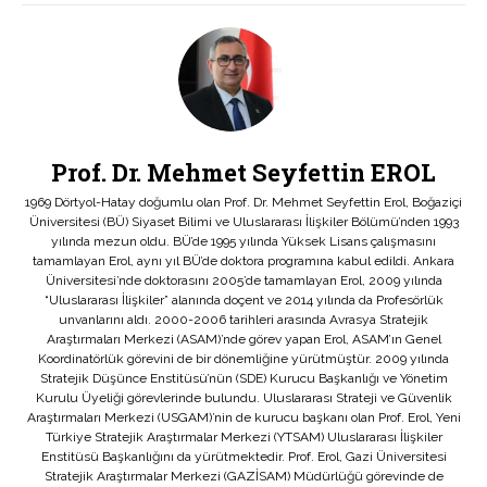
Prof. Dr. Mehmet Seyfettin EROL
1969 Dörtyol-Hatay doğumlu olan Prof. Dr. Mehmet Seyfettin Erol, Boğaziçi
Üniversitesi (BÜ) Siyaset Bilimi ve Uluslararası İlişkiler Bölümü’nden 1993
yılında mezun oldu. BÜ’de 1995 yılında Yüksek Lisans çalışmasını
tamamlayan Erol, aynı yıl BÜ’de doktora programına kabul edildi. Ankara
Üniversitesi’nde doktorasını 2005’de tamamlayan Erol, 2009 yılında
“Uluslararası İlişkiler” alanında doçent ve 2014 yılında da Profesörlük
unvanlarını aldı. 2000-2006 tarihleri arasında Avrasya Stratejik
Araştırmaları Merkezi (ASAM)’nde görev yapan Erol, ASAM’ın Genel
Koordinatörlük görevini de bir dönemliğine yürütmüştür. 2009 yılında
Stratejik Düşünce Enstitüsü’nün (SDE) Kurucu Başkanlığı ve Yönetim
Kurulu Üyeliği görevlerinde bulundu. Uluslararası Strateji ve Güvenlik
Araştırmaları Merkezi (USGAM)’nin de kurucu başkanı olan Prof. Erol, Yeni
Türkiye Stratejik Araştırmalar Merkezi (YTSAM) Uluslararası İlişkiler
Enstitüsü Başkanlığını da yürütmektedir. Prof. Erol, Gazi Üniversitesi
Stratejik Araştırmalar Merkezi (GAZİSAM) Müdürlüğü görevinde de