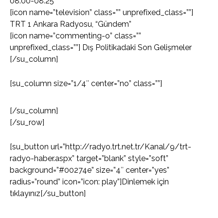
08:00-08:25
[icon name=”television” class=”” unprefixed_class=””]
TRT 1 Ankara Radyosu, “Gündem”
[icon name=”commenting-o” class=””
unprefixed_class=””] Dış Politikadaki Son Gelişmeler
[/su_column]
[su_column size=”1/4″ center=”no” class=””]
[/su_column]
[/su_row]
[su_button url=”http://radyo.trt.net.tr/Kanal/9/trt-
radyo-haber.aspx” target=”blank” style=”soft”
background=”#00274e” size=”4″ center=”yes”
radius=”round” icon=”icon: play”]Dinlemek için
tıklayınız[/su_button]