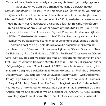
Erol’un ulusal-uluslararası medyada çok sayıda televizyon, radyo, gazete,
haber siteleri ve dergide uzmanlığı dahilinde görüşlerine de
başvurulmaktadır. 2006-2018 yılları arasında Gazi Üniversitesi Uluslararası
İlişkiler Bölümü’nde ve Ankara Üniversitesi Latin Amerika Araştırmaları
Merkezi’nde (LAMER) de dersler veren Prof. Erol, 2018’den bu yana Ankara
Hacı Bayram Veli Üniversitesi Uluslararası İlişkiler Bölümü’nde öğretim
üyesi olarak akademik kariyerini devam ettirmektedir. Prof. Erol, 2006
yılından itibaren Ufuk Üniversitesi Siyaset Bilimi ve Uluslararası İlişkiler
Bölümü’nde de dersler vermiştir. Prof. Erol’un başlıca ilgi ve uzmanlık
alanları ve bu kapsamda lisans, master ve doktora seviyesinde verdiği
derslerin başlıcaları şu şekilde sıralanabilir: “Jeopolitik”, “Güvenlik”,
“İstihbarat”, “Kriz Yönetimi”, “Uluslararası İlişkilerde Güncel Sorunlar”, “Türk
Dış Politikası”, “Rus Dış Politikası”, “ABD Dış Politikası”, “Orta Asya ve Güney
Asya”. Çok sayıda dergi ve gazetede yazıları-değerlendirmeleri yayımlanan
Prof. Erol’un; “Avrasya Dosyası”, “Stratejik Analiz”, “Stratejik Düşünce”, “Gazi
Bölgesel Çalışmalar”, “The Journal of SSPS”, “Karadeniz Araştırmaları gibi”
akademik dergilerde editörlük faaliyetlerinde bulunan Prof. Erol, “Bölgesel
Araştırmalar”, “Uluslararası Kriz ve Siyaset Araştırmaları”, “Gazi Akademik
Bakış”, “Ege Üniversitesi Türk Dünyası İncelemeleri”, “Ankara Uluslararası
Sosyal Bilimler”, “Demokrasi Platformu” dergilerinin editörlüklerini hali
hazırda yürütmekte, editör kurullarında yer almaktadır. 2016’dan bu yana
Ankara Kriz ve Siyaset Araştırmaları Merkezi (ANKASAM) Kurucu Başkanı
olarak çalışmalarını devam ettiren Prof. Erol, evli ve üç çocuk babasıdır.