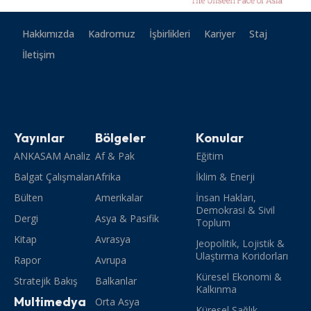
Hakkımızda
Kadromuz
İşbirlikleri
Kariyer
Staj
İletişim
Yayınlar
Bölgeler
Konular
ANKASAM Analiz
Af & Pak
Eğitim
Balgat Çalışmaları
Afrika
İklim & Enerji
Bülten
Amerikalar
İnsan Hakları,
Demokrasi & Sivil
Dergi
Asya & Pasifik
Toplum
Kitap
Avrasya
Jeopolitik, Lojistik &
Ulaştırma Koridorları
Rapor
Avrupa
Küresel Ekonomi &
Stratejik Bakış
Balkanlar
Kalkınma
Multimedya
Orta Asya
Küresel Sağlık