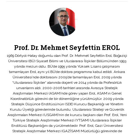
Prof. Dr. Mehmet Seyfettin EROL
1969 Dörtyol-Hatay doğumlu olan Prof. Dr. Mehmet Seyfettin Erol, Boğaziçi
Üniversitesi (BÜ) Siyaset Bilimi ve Uluslararası İlişkiler Bölümü’nden 1993
yılında mezun oldu. BÜ’de 1995 yılında Yüksek Lisans çalışmasını
tamamlayan Erol, aynı yıl BÜ’de doktora programına kabul edildi. Ankara
Üniversitesi’nde doktorasını 2005’de tamamlayan Erol, 2009 yılında
“Uluslararası İlişkiler” alanında doçent ve 2014 yılında da Profesörlük
unvanlarını aldı. 2000-2006 tarihleri arasında Avrasya Stratejik
Araştırmaları Merkezi (ASAM)’nde görev yapan Erol, ASAM’ın Genel
Koordinatörlük görevini de bir dönemliğine yürütmüştür. 2009 yılında
Stratejik Düşünce Enstitüsü’nün (SDE) Kurucu Başkanlığı ve Yönetim
Kurulu Üyeliği görevlerinde bulundu. Uluslararası Strateji ve Güvenlik
Araştırmaları Merkezi (USGAM)’nin de kurucu başkanı olan Prof. Erol, Yeni
Türkiye Stratejik Araştırmalar Merkezi (YTSAM) Uluslararası İlişkiler
Enstitüsü Başkanlığını da yürütmektedir. Prof. Erol, Gazi Üniversitesi
Stratejik Araştırmalar Merkezi (GAZİSAM) Müdürlüğü görevinde de