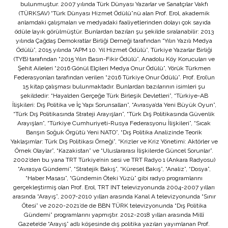
bulunmuştur. 2007 yılında Türk Dünyası Yazarlar ve Sanatçılar Vakfı
(TÜRKSAV) “Türk Dünyası Hizmet Ödülü”nü alan Prof. Erol, akademik
anlamdaki çalışmaları ve medyadaki faaliyetlerinden dolayı çok sayıda
ödüle layık görülmüştür. Bunlardan bazıları şu şekilde sıralanabilir: 2013
yılında Çağdaş Demokratlar Birliği Derneği tarafından “Yılın Yazılı Medya
Ödülü”, 2015 yılında “APM 10. Yıl Hizmet Ödülü”, Türkiye Yazarlar Birliği
(TYB) tarafından “2015 Yılın Basın-Fikir Ödülü”, Anadolu Köy Korucuları ve
Şehit Aileleri “2016 Gönül Elçileri Medya Onur Ödülü”, Yörük Türkmen
Federasyonları tarafından verilen “2016 Türkiye Onur Ödülü”. Prof. Erol’un
15 kitap çalışması bulunmaktadır. Bunlardan bazılarının isimleri şu
şekildedir: “Hayalden Gerçeğe Türk Birleşik Devletleri”, “Türkiye-AB
İlişkileri: Dış Politika ve İç Yapı Sorunsalları”, “Avrasya’da Yeni Büyük Oyun”,
“Türk Dış Politikasında Strateji Arayışları”, “Türk Dış Politikasında Güvenlik
Arayışları”, “Türkiye Cumhuriyeti-Rusya Federasyonu İlişkileri”, “Sıcak
Barışın Soğuk Örgütü Yeni NATO”, “Dış Politika Analizinde Teorik
Yaklaşımlar: Türk Dış Politikası Örneği”, “Krizler ve Kriz Yönetimi: Aktörler ve
Örnek Olaylar”, “Kazakistan” ve “Uluslararası İlişkilerde Güncel Sorunlar”.
2002’den bu yana TRT Türkiye’nin sesi ve TRT Radyo 1 (Ankara Radyosu)
“Avrasya Gündemi”, “Stratejik Bakış”, “Küresel Bakış”, “Analiz”, “Dosya”,
“Haber Masası”, “Gündemin Öteki Yüzü” gibi radyo programlarını
gerçekleştirmiş olan Prof. Erol, TRT INT televizyonunda 2004-2007 yılları
arasında “Arayış”, 2007-2010 yılları arasında Kanal A televizyonunda “Sınır
Ötesi” ve 2020-2021’de de BBN TÜRK televizyonunda “Dış Politika
Gündemi” programlarını yapmıştır. 2012-2018 yılları arasında Millî
Gazete’de “Arayış” adlı köşesinde dış politika yazıları yayımlanan Prof.