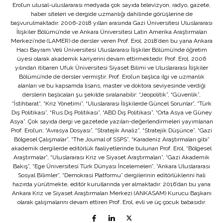
Erol’un ulusal-uluslararası medyada çok sayıda televizyon, radyo, gazete,
haber siteleri ve dergide uzmanlığı dahilinde görüşlerine de
başvurulmaktadır. 2006-2018 yılları arasında Gazi Üniversitesi Uluslararası
İlişkiler Bölümü’nde ve Ankara Üniversitesi Latin Amerika Araştırmaları
Merkezi’nde (LAMER) de dersler veren Prof. Erol, 2018’den bu yana Ankara
Hacı Bayram Veli Üniversitesi Uluslararası İlişkiler Bölümü’nde öğretim
üyesi olarak akademik kariyerini devam ettirmektedir. Prof. Erol, 2006
yılından itibaren Ufuk Üniversitesi Siyaset Bilimi ve Uluslararası İlişkiler
Bölümü’nde de dersler vermiştir. Prof. Erol’un başlıca ilgi ve uzmanlık
alanları ve bu kapsamda lisans, master ve doktora seviyesinde verdiği
derslerin başlıcaları şu şekilde sıralanabilir: “Jeopolitik”, “Güvenlik”,
“İstihbarat”, “Kriz Yönetimi”, “Uluslararası İlişkilerde Güncel Sorunlar”, “Türk
Dış Politikası”, “Rus Dış Politikası”, “ABD Dış Politikası”, “Orta Asya ve Güney
Asya”. Çok sayıda dergi ve gazetede yazıları-değerlendirmeleri yayımlanan
Prof. Erol’un; “Avrasya Dosyası”, “Stratejik Analiz”, “Stratejik Düşünce”, “Gazi
Bölgesel Çalışmalar”, “The Journal of SSPS”, “Karadeniz Araştırmaları gibi”
akademik dergilerde editörlük faaliyetlerinde bulunan Prof. Erol, “Bölgesel
Araştırmalar”, “Uluslararası Kriz ve Siyaset Araştırmaları”, “Gazi Akademik
Bakış”, “Ege Üniversitesi Türk Dünyası İncelemeleri”, “Ankara Uluslararası
Sosyal Bilimler”, “Demokrasi Platformu” dergilerinin editörlüklerini hali
hazırda yürütmekte, editör kurullarında yer almaktadır. 2016’dan bu yana
Ankara Kriz ve Siyaset Araştırmaları Merkezi (ANKASAM) Kurucu Başkanı
olarak çalışmalarını devam ettiren Prof. Erol, evli ve üç çocuk babasıdır.