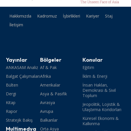
Hakkımızda
Kadromuz
İşbirlikleri
Kariyer
Staj
İletişim
Yayınlar
Bölgeler
Konular
ANKASAM Analiz
Af & Pak
Eğitim
Balgat Çalışmaları
Afrika
İklim & Enerji
Bülten
Amerikalar
İnsan Hakları,
Demokrasi & Sivil
Dergi
Asya & Pasifik
Toplum
Kitap
Avrasya
Jeopolitik, Lojistik &
Ulaştırma Koridorları
Rapor
Avrupa
Küresel Ekonomi &
Stratejik Bakış
Balkanlar
Kalkınma
Multimedya
Orta Asya