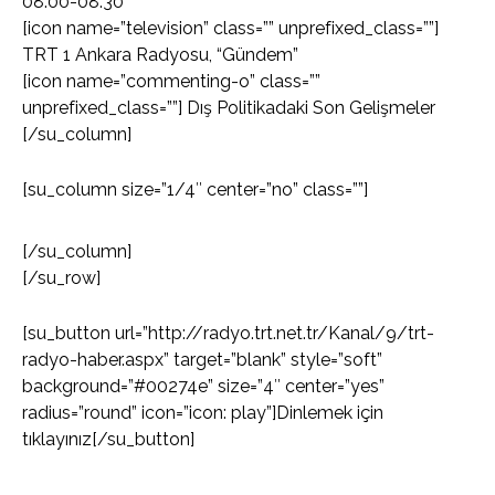
08:00-08:30
[icon name=”television” class=”” unprefixed_class=””]
TRT 1 Ankara Radyosu, “Gündem”
[icon name=”commenting-o” class=””
unprefixed_class=””] Dış Politikadaki Son Gelişmeler
[/su_column]
[su_column size=”1/4″ center=”no” class=””]
[/su_column]
[/su_row]
[su_button url=”http://radyo.trt.net.tr/Kanal/9/trt-
radyo-haber.aspx” target=”blank” style=”soft”
background=”#00274e” size=”4″ center=”yes”
radius=”round” icon=”icon: play”]Dinlemek için
tıklayınız[/su_button]