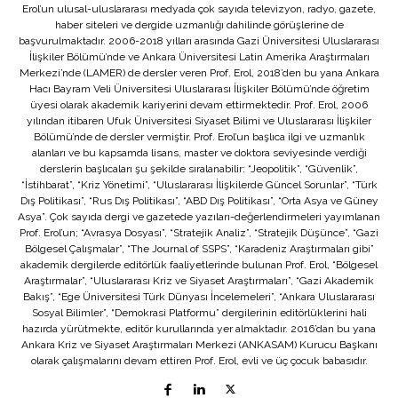
Erol’un ulusal-uluslararası medyada çok sayıda televizyon, radyo, gazete,
haber siteleri ve dergide uzmanlığı dahilinde görüşlerine de
başvurulmaktadır. 2006-2018 yılları arasında Gazi Üniversitesi Uluslararası
İlişkiler Bölümü’nde ve Ankara Üniversitesi Latin Amerika Araştırmaları
Merkezi’nde (LAMER) de dersler veren Prof. Erol, 2018’den bu yana Ankara
Hacı Bayram Veli Üniversitesi Uluslararası İlişkiler Bölümü’nde öğretim
üyesi olarak akademik kariyerini devam ettirmektedir. Prof. Erol, 2006
yılından itibaren Ufuk Üniversitesi Siyaset Bilimi ve Uluslararası İlişkiler
Bölümü’nde de dersler vermiştir. Prof. Erol’un başlıca ilgi ve uzmanlık
alanları ve bu kapsamda lisans, master ve doktora seviyesinde verdiği
derslerin başlıcaları şu şekilde sıralanabilir: “Jeopolitik”, “Güvenlik”,
“İstihbarat”, “Kriz Yönetimi”, “Uluslararası İlişkilerde Güncel Sorunlar”, “Türk
Dış Politikası”, “Rus Dış Politikası”, “ABD Dış Politikası”, “Orta Asya ve Güney
Asya”. Çok sayıda dergi ve gazetede yazıları-değerlendirmeleri yayımlanan
Prof. Erol’un; “Avrasya Dosyası”, “Stratejik Analiz”, “Stratejik Düşünce”, “Gazi
Bölgesel Çalışmalar”, “The Journal of SSPS”, “Karadeniz Araştırmaları gibi”
akademik dergilerde editörlük faaliyetlerinde bulunan Prof. Erol, “Bölgesel
Araştırmalar”, “Uluslararası Kriz ve Siyaset Araştırmaları”, “Gazi Akademik
Bakış”, “Ege Üniversitesi Türk Dünyası İncelemeleri”, “Ankara Uluslararası
Sosyal Bilimler”, “Demokrasi Platformu” dergilerinin editörlüklerini hali
hazırda yürütmekte, editör kurullarında yer almaktadır. 2016’dan bu yana
Ankara Kriz ve Siyaset Araştırmaları Merkezi (ANKASAM) Kurucu Başkanı
olarak çalışmalarını devam ettiren Prof. Erol, evli ve üç çocuk babasıdır.