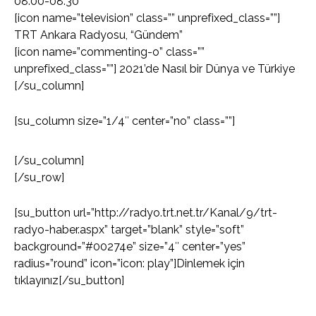
08:00-08:30
[icon name=”television” class=”” unprefixed_class=””]
TRT Ankara Radyosu, “Gündem”
[icon name=”commenting-o” class=””
unprefixed_class=””] 2021’de Nasıl bir Dünya ve Türkiye
[/su_column]
[su_column size=”1/4″ center=”no” class=””]
[/su_column]
[/su_row]
[su_button url=”http://radyo.trt.net.tr/Kanal/9/trt-
radyo-haber.aspx” target=”blank” style=”soft”
background=”#00274e” size=”4″ center=”yes”
radius=”round” icon=”icon: play”]Dinlemek için
tıklayınız[/su_button]