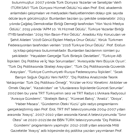
bulunmuştur. 2007 yılında Türk Dünyası Yazarlar ve Sanatçılar Vakfı
(TÜRKSAV) “Türk Dünyası Hizmet Ödülü”nü alan Prof. Erol, akademik
anlamdaki çalışmaları ve medyadaki faaliyetlerinden dolayı çok sayıda
ödüle layık görülmüştür. Bunlardan bazıları şu şekilde sıralanabilir: 2013
yılında Çağdaş Demokratlar Birliği Derneği tarafından “Yılın Yazılı Medya
Ödülü”, 2015 yılında “APM 10. Yıl Hizmet Ödülü”, Türkiye Yazarlar Birliği
(TYB) tarafından “2015 Yılın Basın-Fikir Ödülü”, Anadolu Köy Korucuları ve
Şehit Aileleri “2016 Gönül Elçileri Medya Onur Ödülü”, Yörük Türkmen
Federasyonları tarafından verilen “2016 Türkiye Onur Ödülü”. Prof. Erol’un
15 kitap çalışması bulunmaktadır. Bunlardan bazılarının isimleri şu
şekildedir: “Hayalden Gerçeğe Türk Birleşik Devletleri”, “Türkiye-AB
İlişkileri: Dış Politika ve İç Yapı Sorunsalları”, “Avrasya’da Yeni Büyük Oyun”,
“Türk Dış Politikasında Strateji Arayışları”, “Türk Dış Politikasında Güvenlik
Arayışları”, “Türkiye Cumhuriyeti-Rusya Federasyonu İlişkileri”, “Sıcak
Barışın Soğuk Örgütü Yeni NATO”, “Dış Politika Analizinde Teorik
Yaklaşımlar: Türk Dış Politikası Örneği”, “Krizler ve Kriz Yönetimi: Aktörler ve
Örnek Olaylar”, “Kazakistan” ve “Uluslararası İlişkilerde Güncel Sorunlar”.
2002’den bu yana TRT Türkiye’nin sesi ve TRT Radyo 1 (Ankara Radyosu)
“Avrasya Gündemi”, “Stratejik Bakış”, “Küresel Bakış”, “Analiz”, “Dosya”,
“Haber Masası”, “Gündemin Öteki Yüzü” gibi radyo programlarını
gerçekleştirmiş olan Prof. Erol, TRT INT televizyonunda 2004-2007 yılları
arasında “Arayış”, 2007-2010 yılları arasında Kanal A televizyonunda “Sınır
Ötesi” ve 2020-2021’de de BBN TÜRK televizyonunda “Dış Politika
Gündemi” programlarını yapmıştır. 2012-2018 yılları arasında Millî
Gazete’de “Arayış” adlı köşesinde dış politika yazıları yayımlanan Prof.