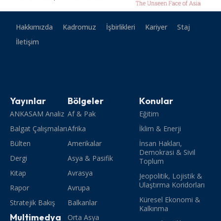
Hakkımızda
Kadromuz
İşbirlikleri
Kariyer
Staj
İletişim
Yayınlar
Bölgeler
Konular
ANKASAM Analiz
Af & Pak
Eğitim
Balgat Çalışmaları
Afrika
İklim & Enerji
Bülten
Amerikalar
İnsan Hakları,
Demokrasi & Sivil
Dergi
Asya & Pasifik
Toplum
Kitap
Avrasya
Jeopolitik, Lojistik &
Ulaştırma Koridorları
Rapor
Avrupa
Küresel Ekonomi &
Stratejik Bakış
Balkanlar
Kalkınma
Multimedya
Orta Asya