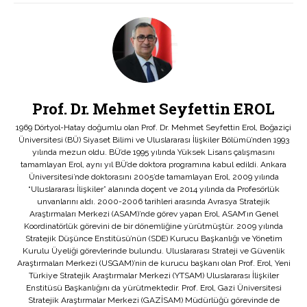
Prof. Dr. Mehmet Seyfettin EROL
1969 Dörtyol-Hatay doğumlu olan Prof. Dr. Mehmet Seyfettin Erol, Boğaziçi
Üniversitesi (BÜ) Siyaset Bilimi ve Uluslararası İlişkiler Bölümü’nden 1993
yılında mezun oldu. BÜ’de 1995 yılında Yüksek Lisans çalışmasını
tamamlayan Erol, aynı yıl BÜ’de doktora programına kabul edildi. Ankara
Üniversitesi’nde doktorasını 2005’de tamamlayan Erol, 2009 yılında
“Uluslararası İlişkiler” alanında doçent ve 2014 yılında da Profesörlük
unvanlarını aldı. 2000-2006 tarihleri arasında Avrasya Stratejik
Araştırmaları Merkezi (ASAM)’nde görev yapan Erol, ASAM’ın Genel
Koordinatörlük görevini de bir dönemliğine yürütmüştür. 2009 yılında
Stratejik Düşünce Enstitüsü’nün (SDE) Kurucu Başkanlığı ve Yönetim
Kurulu Üyeliği görevlerinde bulundu. Uluslararası Strateji ve Güvenlik
Araştırmaları Merkezi (USGAM)’nin de kurucu başkanı olan Prof. Erol, Yeni
Türkiye Stratejik Araştırmalar Merkezi (YTSAM) Uluslararası İlişkiler
Enstitüsü Başkanlığını da yürütmektedir. Prof. Erol, Gazi Üniversitesi
Stratejik Araştırmalar Merkezi (GAZİSAM) Müdürlüğü görevinde de