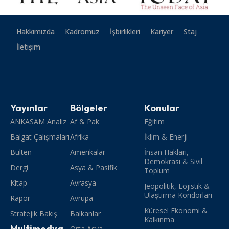
Hakkımızda
Kadromuz
İşbirlikleri
Kariyer
Staj
İletişim
Yayınlar
Bölgeler
Konular
ANKASAM Analiz
Af & Pak
Eğitim
Balgat Çalışmaları
Afrika
İklim & Enerji
Bülten
Amerikalar
İnsan Hakları,
Demokrasi & Sivil
Dergi
Asya & Pasifik
Toplum
Kitap
Avrasya
Jeopolitik, Lojistik &
Ulaştırma Koridorları
Rapor
Avrupa
Küresel Ekonomi &
Stratejik Bakış
Balkanlar
Kalkınma
Multimedya
Orta Asya