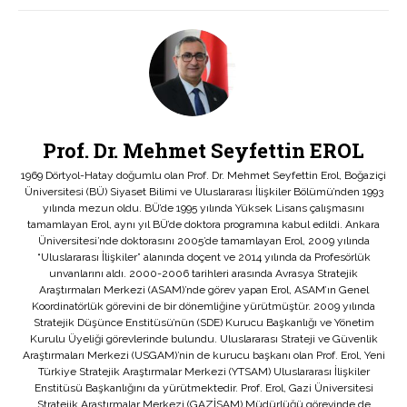
Prof. Dr. Mehmet Seyfettin EROL
1969 Dörtyol-Hatay doğumlu olan Prof. Dr. Mehmet Seyfettin Erol, Boğaziçi
Üniversitesi (BÜ) Siyaset Bilimi ve Uluslararası İlişkiler Bölümü’nden 1993
yılında mezun oldu. BÜ’de 1995 yılında Yüksek Lisans çalışmasını
tamamlayan Erol, aynı yıl BÜ’de doktora programına kabul edildi. Ankara
Üniversitesi’nde doktorasını 2005’de tamamlayan Erol, 2009 yılında
“Uluslararası İlişkiler” alanında doçent ve 2014 yılında da Profesörlük
unvanlarını aldı. 2000-2006 tarihleri arasında Avrasya Stratejik
Araştırmaları Merkezi (ASAM)’nde görev yapan Erol, ASAM’ın Genel
Koordinatörlük görevini de bir dönemliğine yürütmüştür. 2009 yılında
Stratejik Düşünce Enstitüsü’nün (SDE) Kurucu Başkanlığı ve Yönetim
Kurulu Üyeliği görevlerinde bulundu. Uluslararası Strateji ve Güvenlik
Araştırmaları Merkezi (USGAM)’nin de kurucu başkanı olan Prof. Erol, Yeni
Türkiye Stratejik Araştırmalar Merkezi (YTSAM) Uluslararası İlişkiler
Enstitüsü Başkanlığını da yürütmektedir. Prof. Erol, Gazi Üniversitesi
Stratejik Araştırmalar Merkezi (GAZİSAM) Müdürlüğü görevinde de