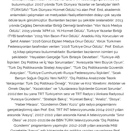
bulunmuştur. 2007 yılında Türk Dünyası Yazarlar ve Sanatçılar Vakfı
(TÜRKSAV) “Türk Dünyası Hizmet Ödülü”nü alan Prof. Erol, akademik
anlamdaki çalışmaları ve medyadaki faaliyetlerinden dolayı çok sayıda
ödüle layık görülmüştür. Bunlardan bazıları şu şekilde sıralanabilir: 2013
yılında Çağdaş Demokratlar Birliği Derneği tarafından “Yılın Yazılı Medya
Ödülü”, 2015 yılında “APM 10. Yıl Hizmet Ödülü”, Türkiye Yazarlar Birliği
(TYB) tarafından “2015 Yılın Basın-Fikir Ödülü”, Anadolu Köy Korucuları ve
Şehit Aileleri “2016 Gönül Elçileri Medya Onur Ödülü”, Yörük Türkmen
Federasyonları tarafından verilen “2016 Türkiye Onur Ödülü”. Prof. Erol’un
15 kitap çalışması bulunmaktadır. Bunlardan bazılarının isimleri şu
şekildedir: “Hayalden Gerçeğe Türk Birleşik Devletleri”, “Türkiye-AB
İlişkileri: Dış Politika ve İç Yapı Sorunsalları”, “Avrasya’da Yeni Büyük Oyun”,
“Türk Dış Politikasında Strateji Arayışları”, “Türk Dış Politikasında Güvenlik
Arayışları”, “Türkiye Cumhuriyeti-Rusya Federasyonu İlişkileri”, “Sıcak
Barışın Soğuk Örgütü Yeni NATO”, “Dış Politika Analizinde Teorik
Yaklaşımlar: Türk Dış Politikası Örneği”, “Krizler ve Kriz Yönetimi: Aktörler ve
Örnek Olaylar”, “Kazakistan” ve “Uluslararası İlişkilerde Güncel Sorunlar”.
2002’den bu yana TRT Türkiye’nin sesi ve TRT Radyo 1 (Ankara Radyosu)
“Avrasya Gündemi”, “Stratejik Bakış”, “Küresel Bakış”, “Analiz”, “Dosya”,
“Haber Masası”, “Gündemin Öteki Yüzü” gibi radyo programlarını
gerçekleştirmiş olan Prof. Erol, TRT INT televizyonunda 2004-2007 yılları
arasında “Arayış”, 2007-2010 yılları arasında Kanal A televizyonunda “Sınır
Ötesi” ve 2020-2021’de de BBN TÜRK televizyonunda “Dış Politika
Gündemi” programlarını yapmıştır. 2012-2018 yılları arasında Millî
Gazete’de “Arayış” adlı köşesinde dış politika yazıları yayımlanan Prof.