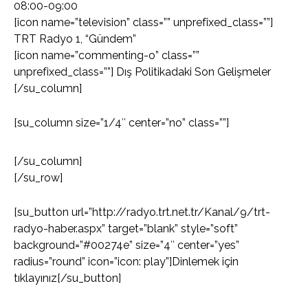
08:00-09:00
[icon name=”television” class=”” unprefixed_class=””]
TRT Radyo 1, “Gündem”
[icon name=”commenting-o” class=””
unprefixed_class=””] Dış Politikadaki Son Gelişmeler
[/su_column]
[su_column size=”1/4″ center=”no” class=””]
[/su_column]
[/su_row]
[su_button url=”http://radyo.trt.net.tr/Kanal/9/trt-
radyo-haber.aspx” target=”blank” style=”soft”
background=”#00274e” size=”4″ center=”yes”
radius=”round” icon=”icon: play”]Dinlemek için
tıklayınız[/su_button]