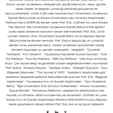
Erol’un ulusal-uluslararası medyada çok sayıda televizyon, radyo, gazete,
haber siteleri ve dergide uzmanlığı dahilinde görüşlerine de
başvurulmaktadır. 2006-2018 yılları arasında Gazi Üniversitesi Uluslararası
İlişkiler Bölümü’nde ve Ankara Üniversitesi Latin Amerika Araştırmaları
Merkezi’nde (LAMER) de dersler veren Prof. Erol, 2018’den bu yana Ankara
Hacı Bayram Veli Üniversitesi Uluslararası İlişkiler Bölümü’nde öğretim
üyesi olarak akademik kariyerini devam ettirmektedir. Prof. Erol, 2006
yılından itibaren Ufuk Üniversitesi Siyaset Bilimi ve Uluslararası İlişkiler
Bölümü’nde de dersler vermiştir. Prof. Erol’un başlıca ilgi ve uzmanlık
alanları ve bu kapsamda lisans, master ve doktora seviyesinde verdiği
derslerin başlıcaları şu şekilde sıralanabilir: “Jeopolitik”, “Güvenlik”,
“İstihbarat”, “Kriz Yönetimi”, “Uluslararası İlişkilerde Güncel Sorunlar”, “Türk
Dış Politikası”, “Rus Dış Politikası”, “ABD Dış Politikası”, “Orta Asya ve Güney
Asya”. Çok sayıda dergi ve gazetede yazıları-değerlendirmeleri yayımlanan
Prof. Erol’un; “Avrasya Dosyası”, “Stratejik Analiz”, “Stratejik Düşünce”, “Gazi
Bölgesel Çalışmalar”, “The Journal of SSPS”, “Karadeniz Araştırmaları gibi”
akademik dergilerde editörlük faaliyetlerinde bulunan Prof. Erol, “Bölgesel
Araştırmalar”, “Uluslararası Kriz ve Siyaset Araştırmaları”, “Gazi Akademik
Bakış”, “Ege Üniversitesi Türk Dünyası İncelemeleri”, “Ankara Uluslararası
Sosyal Bilimler”, “Demokrasi Platformu” dergilerinin editörlüklerini hali
hazırda yürütmekte, editör kurullarında yer almaktadır. 2016’dan bu yana
Ankara Kriz ve Siyaset Araştırmaları Merkezi (ANKASAM) Kurucu Başkanı
olarak çalışmalarını devam ettiren Prof. Erol, evli ve üç çocuk babasıdır.