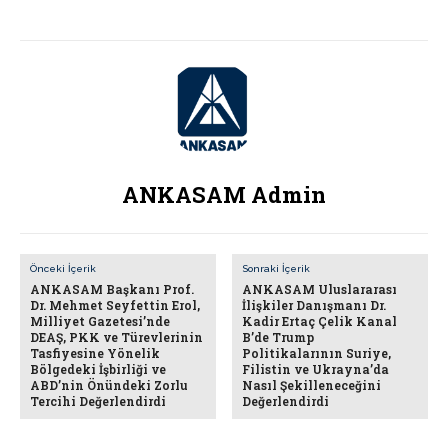
ANKASAM Admin
Önceki İçerik
Sonraki İçerik
ANKASAM Başkanı Prof.
ANKASAM Uluslararası
Dr. Mehmet Seyfettin Erol,
İlişkiler Danışmanı Dr.
Milliyet Gazetesi’nde
Kadir Ertaç Çelik Kanal
DEAŞ, PKK ve Türevlerinin
B’de Trump
Tasfiyesine Yönelik
Politikalarının Suriye,
Bölgedeki İşbirliği ve
Filistin ve Ukrayna’da
ABD’nin Önündeki Zorlu
Nasıl Şekilleneceğini
Tercihi Değerlendirdi
Değerlendirdi