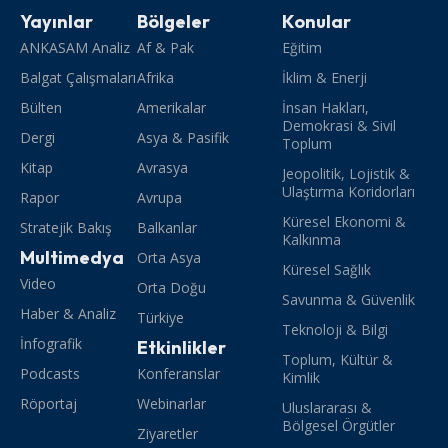
Yayınlar
Bölgeler
Konular
ANKASAM Analiz
Af & Pak
Eğitim
Balgat Çalışmaları
Afrika
İklim & Enerji
Bülten
Amerikalar
İnsan Hakları,
Demokrasi & Sivil
Dergi
Asya & Pasifik
Toplum
Kitap
Avrasya
Jeopolitik, Lojistik &
Ulaştırma Koridorları
Rapor
Avrupa
Küresel Ekonomi &
Stratejik Bakış
Balkanlar
Kalkınma
Multimedya
Orta Asya
Küresel Sağlık
Video
Orta Doğu
Savunma & Güvenlik
Haber & Analiz
Türkiye
Teknoloji & Bilgi
İnfografik
Etkinlikler
Toplum, Kültür &
Podcasts
Konferanslar
Kimlik
Röportaj
Webinarlar
Uluslararası &
Bölgesel Örgütler
Ziyaretler