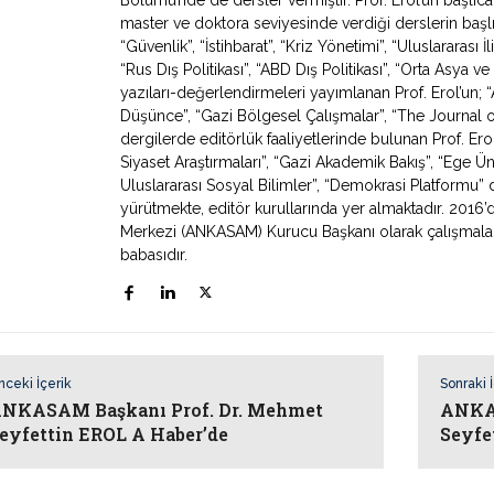
master ve doktora seviyesinde verdiği derslerin başlıca
“Güvenlik”, “İstihbarat”, “Kriz Yönetimi”, “Uluslararası İ
“Rus Dış Politikası”, “ABD Dış Politikası”, “Orta Asya
yazıları-değerlendirmeleri yayımlanan Prof. Erol’un; “Av
Düşünce”, “Gazi Bölgesel Çalışmalar”, “The Journal o
dergilerde editörlük faaliyetlerinde bulunan Prof. Erol
Siyaset Araştırmaları”, “Gazi Akademik Bakış”, “Ege Ün
Uluslararası Sosyal Bilimler”, “Demokrasi Platformu” de
yürütmekte, editör kurullarında yer almaktadır. 2016’
Merkezi (ANKASAM) Kurucu Başkanı olarak çalışmaların
babasıdır.
nceki İçerik
Sonraki 
NKASAM Başkanı Prof. Dr. Mehmet
ANKAS
eyfettin EROL A Haber’de
Seyfe