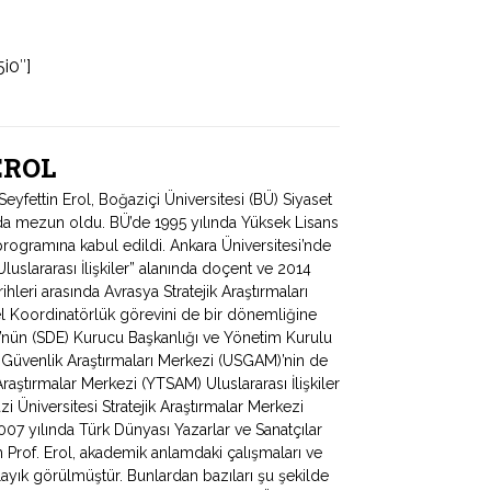
i0″]
 EROL
fettin Erol, Boğaziçi Üniversitesi (BÜ) Siyaset
ında mezun oldu. BÜ’de 1995 yılında Yüksek Lisans
programına kabul edildi. Ankara Üniversitesi’nde
uslararası İlişkiler” alanında doçent ve 2014
hleri arasında Avrasya Stratejik Araştırmaları
 Koordinatörlük görevini de bir dönemliğine
ü’nün (SDE) Kurucu Başkanlığı ve Yönetim Kurulu
e Güvenlik Araştırmaları Merkezi (USGAM)’nin de
Araştırmalar Merkezi (YTSAM) Uluslararası İlişkiler
zi Üniversitesi Stratejik Araştırmalar Merkezi
 yılında Türk Dünyası Yazarlar ve Sanatçılar
Prof. Erol, akademik anlamdaki çalışmaları ve
ayık görülmüştür. Bunlardan bazıları şu şekilde