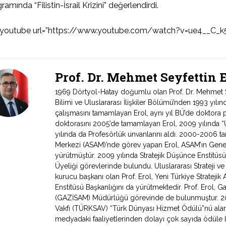
ramında “Filistin-İsrail Krizini” değerlendirdi.
_youtube url=”https://www.youtube.com/watch?v=ue4__C_k5
Prof. Dr. Mehmet Seyfettin
1969 Dörtyol-Hatay doğumlu olan Prof. Dr. Mehmet Sey
Bilimi ve Uluslararası İlişkiler Bölümü’nden 1993 yıl
çalışmasını tamamlayan Erol, aynı yıl BÜ’de doktora 
doktorasını 2005’de tamamlayan Erol, 2009 yılında “Ul
yılında da Profesörlük unvanlarını aldı. 2000-2006 tari
Merkezi (ASAM)’nde görev yapan Erol, ASAM’ın Genel
yürütmüştür. 2009 yılında Stratejik Düşünce Enstitüs
Üyeliği görevlerinde bulundu. Uluslararası Strateji v
kurucu başkanı olan Prof. Erol, Yeni Türkiye Stratejik 
Enstitüsü Başkanlığını da yürütmektedir. Prof. Erol, Ga
(GAZİSAM) Müdürlüğü görevinde de bulunmuştur. 2007
Vakfı (TÜRKSAV) “Türk Dünyası Hizmet Ödülü”nü alan 
medyadaki faaliyetlerinden dolayı çok sayıda ödüle l