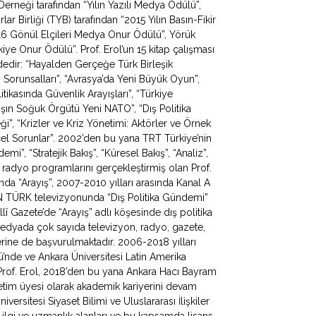
 Derneği tarafından “Yılın Yazılı Medya Ödülü”,
ar Birliği (TYB) tarafından “2015 Yılın Basın-Fikir
016 Gönül Elçileri Medya Onur Ödülü”, Yörük
ye Onur Ödülü”. Prof. Erol’un 15 kitap çalışması
ldedir: “Hayalden Gerçeğe Türk Birleşik
apı Sorunsalları”, “Avrasya’da Yeni Büyük Oyun”,
litikasında Güvenlik Arayışları”, “Türkiye
ışın Soğuk Örgütü Yeni NATO”, “Dış Politika
ği”, “Krizler ve Kriz Yönetimi: Aktörler ve Örnek
ncel Sorunlar”. 2002’den bu yana TRT Türkiye’nin
, “Stratejik Bakış”, “Küresel Bakış”, “Analiz”,
 radyo programlarını gerçekleştirmiş olan Prof.
da “Arayış”, 2007-2010 yılları arasında Kanal A
N TÜRK televizyonunda “Dış Politika Gündemi”
lî Gazete’de “Arayış” adlı köşesinde dış politika
 medyada çok sayıda televizyon, radyo, gazete,
erine de başvurulmaktadır. 2006-2018 yılları
mü’nde ve Ankara Üniversitesi Latin Amerika
Prof. Erol, 2018’den bu yana Ankara Hacı Bayram
ğretim üyesi olarak akademik kariyerini devam
iversitesi Siyaset Bilimi ve Uluslararası İlişkiler
 ilgi ve uzmanlık alanları ve bu kapsamda lisans,