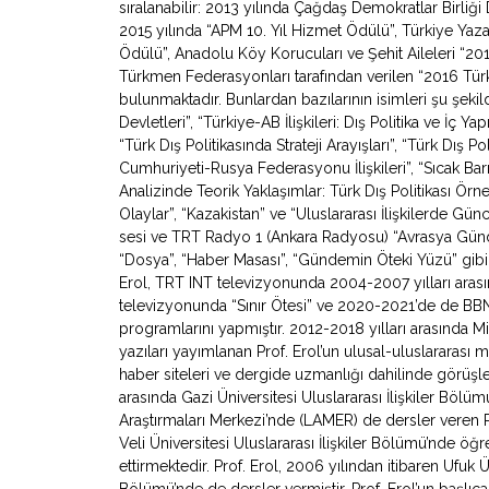
sıralanabilir: 2013 yılında Çağdaş Demokratlar Birliği
2015 yılında “APM 10. Yıl Hizmet Ödülü”, Türkiye Yazarl
Ödülü”, Anadolu Köy Korucuları ve Şehit Aileleri “2
Türkmen Federasyonları tarafından verilen “2016 Türki
bulunmaktadır. Bunlardan bazılarının isimleri şu şeki
Devletleri”, “Türkiye-AB İlişkileri: Dış Politika ve İç Y
“Türk Dış Politikasında Strateji Arayışları”, “Türk Dış Po
Cumhuriyeti-Rusya Federasyonu İlişkileri”, “Sıcak Bar
Analizinde Teorik Yaklaşımlar: Türk Dış Politikası Örne
Olaylar”, “Kazakistan” ve “Uluslararası İlişkilerde Gü
sesi ve TRT Radyo 1 (Ankara Radyosu) “Avrasya Gündemi”
“Dosya”, “Haber Masası”, “Gündemin Öteki Yüzü” gibi
Erol, TRT INT televizyonunda 2004-2007 yılları arasın
televizyonunda “Sınır Ötesi” ve 2020-2021’de de BB
programlarını yapmıştır. 2012-2018 yılları arasında Mil
yazıları yayımlanan Prof. Erol’un ulusal-uluslararası
haber siteleri ve dergide uzmanlığı dahilinde görüşl
arasında Gazi Üniversitesi Uluslararası İlişkiler Bölü
Araştırmaları Merkezi’nde (LAMER) de dersler veren 
Veli Üniversitesi Uluslararası İlişkiler Bölümü’nde ö
ettirmektedir. Prof. Erol, 2006 yılından itibaren Ufuk Ün
Bölümü’nde de dersler vermiştir. Prof. Erol’un başlıca