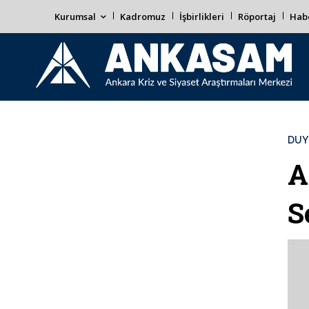
Kurumsal
Kadromuz
İşbirlikleri
Röportaj
Habe
DUY
A
S