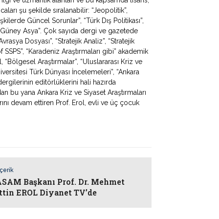
ları şu şekilde sıralanabilir: “Jeopolitik”,
lişkilerde Güncel Sorunlar”, “Türk Dış Politikası”,
 ve Güney Asya”. Çok sayıda dergi ve gazetede
rasya Dosyası”, “Stratejik Analiz”, “Stratejik
f SSPS”, “Karadeniz Araştırmaları gibi” akademik
, “Bölgesel Araştırmalar”, “Uluslararası Kriz ve
iversitesi Türk Dünyası İncelemeleri”, “Ankara
rgilerinin editörlüklerini hali hazırda
dan bu yana Ankara Kriz ve Siyaset Araştırmaları
ı devam ettiren Prof. Erol, evli ve üç çocuk
İçerik
AM Başkanı Prof. Dr. Mehmet
ttin EROL Diyanet TV’de