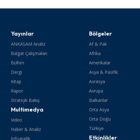
Yayınlar
Bölgeler
ANKASAM Analiz
Af & Pak
Balgat Çalışmaları
Afrika
Bülten
Amerikalar
Dergi
Asya & Pasifik
Kitap
Avrasya
Rapor
Avrupa
Stratejik Bakış
Balkanlar
Multimedya
Orta Asya
Orta Doğu
Video
Türkiye
Haber & Analiz
Etkinlikler
İnfografik