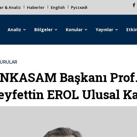
r & Analiz
Haberler
English
Русский
Analiz
Bölgeler
Konular
Yayınlar
Etkin
URULAR
NKASAM Başkanı Prof.
eyfettin EROL Ulusal K