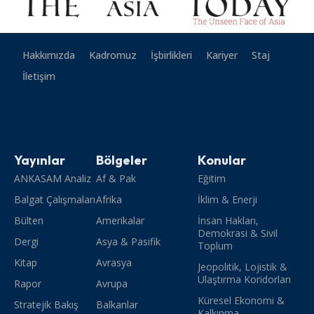
Hakkımızda
Kadromuz
İşbirlikleri
Kariyer
Staj
İletişim
Yayınlar
Bölgeler
Konular
ANKASAM Analiz
Af & Pak
Eğitim
Balgat Çalışmaları
Afrika
İklim & Enerji
Bülten
Amerikalar
İnsan Hakları,
Demokrasi & Sivil
Dergi
Asya & Pasifik
Toplum
Kitap
Avrasya
Jeopolitik, Lojistik &
Ulaştırma Koridorları
Rapor
Avrupa
Küresel Ekonomi &
Stratejik Bakış
Balkanlar
Kalkınma