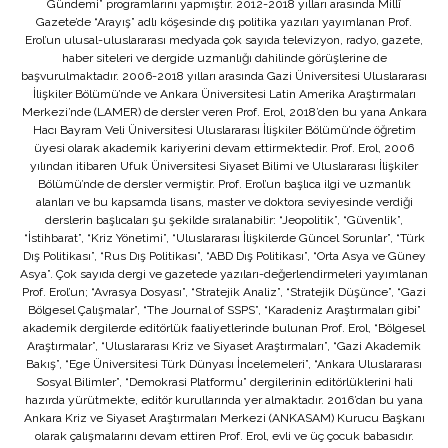
Gündemi” programlarını yapmıştır. 2012-2018 yılları arasında Millî
Gazete’de “Arayış” adlı köşesinde dış politika yazıları yayımlanan Prof.
Erol’un ulusal-uluslararası medyada çok sayıda televizyon, radyo, gazete,
haber siteleri ve dergide uzmanlığı dahilinde görüşlerine de
başvurulmaktadır. 2006-2018 yılları arasında Gazi Üniversitesi Uluslararası
İlişkiler Bölümü’nde ve Ankara Üniversitesi Latin Amerika Araştırmaları
Merkezi’nde (LAMER) de dersler veren Prof. Erol, 2018’den bu yana Ankara
Hacı Bayram Veli Üniversitesi Uluslararası İlişkiler Bölümü’nde öğretim
üyesi olarak akademik kariyerini devam ettirmektedir. Prof. Erol, 2006
yılından itibaren Ufuk Üniversitesi Siyaset Bilimi ve Uluslararası İlişkiler
Bölümü’nde de dersler vermiştir. Prof. Erol’un başlıca ilgi ve uzmanlık
alanları ve bu kapsamda lisans, master ve doktora seviyesinde verdiği
derslerin başlıcaları şu şekilde sıralanabilir: “Jeopolitik”, “Güvenlik”,
“İstihbarat”, “Kriz Yönetimi”, “Uluslararası İlişkilerde Güncel Sorunlar”, “Türk
Dış Politikası”, “Rus Dış Politikası”, “ABD Dış Politikası”, “Orta Asya ve Güney
Asya”. Çok sayıda dergi ve gazetede yazıları-değerlendirmeleri yayımlanan
Prof. Erol’un; “Avrasya Dosyası”, “Stratejik Analiz”, “Stratejik Düşünce”, “Gazi
Bölgesel Çalışmalar”, “The Journal of SSPS”, “Karadeniz Araştırmaları gibi”
akademik dergilerde editörlük faaliyetlerinde bulunan Prof. Erol, “Bölgesel
Araştırmalar”, “Uluslararası Kriz ve Siyaset Araştırmaları”, “Gazi Akademik
Bakış”, “Ege Üniversitesi Türk Dünyası İncelemeleri”, “Ankara Uluslararası
Sosyal Bilimler”, “Demokrasi Platformu” dergilerinin editörlüklerini hali
hazırda yürütmekte, editör kurullarında yer almaktadır. 2016’dan bu yana
Ankara Kriz ve Siyaset Araştırmaları Merkezi (ANKASAM) Kurucu Başkanı
olarak çalışmalarını devam ettiren Prof. Erol, evli ve üç çocuk babasıdır.