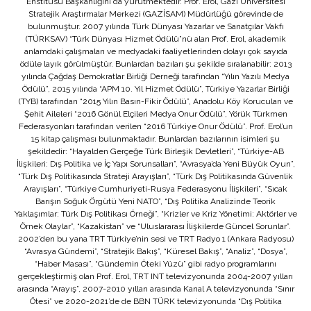
Enstitüsü Başkanlığını da yürütmektedir. Prof. Erol, Gazi Üniversitesi
Stratejik Araştırmalar Merkezi (GAZİSAM) Müdürlüğü görevinde de
bulunmuştur. 2007 yılında Türk Dünyası Yazarlar ve Sanatçılar Vakfı
(TÜRKSAV) “Türk Dünyası Hizmet Ödülü”nü alan Prof. Erol, akademik
anlamdaki çalışmaları ve medyadaki faaliyetlerinden dolayı çok sayıda
ödüle layık görülmüştür. Bunlardan bazıları şu şekilde sıralanabilir: 2013
yılında Çağdaş Demokratlar Birliği Derneği tarafından “Yılın Yazılı Medya
Ödülü”, 2015 yılında “APM 10. Yıl Hizmet Ödülü”, Türkiye Yazarlar Birliği
(TYB) tarafından “2015 Yılın Basın-Fikir Ödülü”, Anadolu Köy Korucuları ve
Şehit Aileleri “2016 Gönül Elçileri Medya Onur Ödülü”, Yörük Türkmen
Federasyonları tarafından verilen “2016 Türkiye Onur Ödülü”. Prof. Erol’un
15 kitap çalışması bulunmaktadır. Bunlardan bazılarının isimleri şu
şekildedir: “Hayalden Gerçeğe Türk Birleşik Devletleri”, “Türkiye-AB
İlişkileri: Dış Politika ve İç Yapı Sorunsalları”, “Avrasya’da Yeni Büyük Oyun”,
“Türk Dış Politikasında Strateji Arayışları”, “Türk Dış Politikasında Güvenlik
Arayışları”, “Türkiye Cumhuriyeti-Rusya Federasyonu İlişkileri”, “Sıcak
Barışın Soğuk Örgütü Yeni NATO”, “Dış Politika Analizinde Teorik
Yaklaşımlar: Türk Dış Politikası Örneği”, “Krizler ve Kriz Yönetimi: Aktörler ve
Örnek Olaylar”, “Kazakistan” ve “Uluslararası İlişkilerde Güncel Sorunlar”.
2002’den bu yana TRT Türkiye’nin sesi ve TRT Radyo 1 (Ankara Radyosu)
“Avrasya Gündemi”, “Stratejik Bakış”, “Küresel Bakış”, “Analiz”, “Dosya”,
“Haber Masası”, “Gündemin Öteki Yüzü” gibi radyo programlarını
gerçekleştirmiş olan Prof. Erol, TRT INT televizyonunda 2004-2007 yılları
arasında “Arayış”, 2007-2010 yılları arasında Kanal A televizyonunda “Sınır
Ötesi” ve 2020-2021’de de BBN TÜRK televizyonunda “Dış Politika