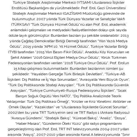
Türkiye Stratejik Araştırmalar Merkezi (YTSAM) Uluslararası İlişkiler
Enstitüsü Başkanlığını da yürütmektedir. Prof. Erol, Gazi Üniversitesi
Stratejik Araştırmalar Merkezi (GAZİSAM) Müdürlüğü görevinde de
bulunmuştur. 2007 yılında Türk Dünyası Yazarlar ve Sanatçılar Vakfı
(TÜRKSAV) “Türk Dünyası Hizmet Ödülü”nü alan Prof. Erol, akademik
anlamdaki çalışmaları ve medyadaki faaliyetlerinden dolayı çok sayıda
ödüle layık görülmüştür. Bunlardan bazıları şu şekilde sıralanabilir: 2013
yılında Çağdaş Demokratlar Birliği Derneği tarafından “Yılın Yazılı Medya
Ödülü”, 2015 yılında “APM 10. Yıl Hizmet Ödülü”, Türkiye Yazarlar Birliği
(TYB) tarafından “2015 Yılın Basın-Fikir Ödülü”, Anadolu Köy Korucuları ve
Şehit Aileleri “2016 Gönül Elçileri Medya Onur Ödülü”, Yörük Türkmen
Federasyonları tarafından verilen “2016 Türkiye Onur Ödülü”. Prof. Erol’un
15 kitap çalışması bulunmaktadır. Bunlardan bazılarının isimleri şu
şekildedir: “Hayalden Gerçeğe Türk Birleşik Devletleri”, “Türkiye-AB
İlişkileri: Dış Politika ve İç Yapı Sorunsalları”, “Avrasya’da Yeni Büyük Oyun”,
“Türk Dış Politikasında Strateji Arayışları”, “Türk Dış Politikasında Güvenlik
Arayışları”, “Türkiye Cumhuriyeti-Rusya Federasyonu İlişkileri”, “Sıcak
Barışın Soğuk Örgütü Yeni NATO”, “Dış Politika Analizinde Teorik
Yaklaşımlar: Türk Dış Politikası Örneği”, “Krizler ve Kriz Yönetimi: Aktörler ve
Örnek Olaylar”, “Kazakistan” ve “Uluslararası İlişkilerde Güncel Sorunlar”.
2002’den bu yana TRT Türkiye’nin sesi ve TRT Radyo 1 (Ankara Radyosu)
“Avrasya Gündemi”, “Stratejik Bakış”, “Küresel Bakış”, “Analiz”, “Dosya”,
“Haber Masası”, “Gündemin Öteki Yüzü” gibi radyo programlarını
gerçekleştirmiş olan Prof. Erol, TRT INT televizyonunda 2004-2007 yılları
arasında “Arayış”, 2007-2010 yılları arasında Kanal A televizyonunda “Sınır