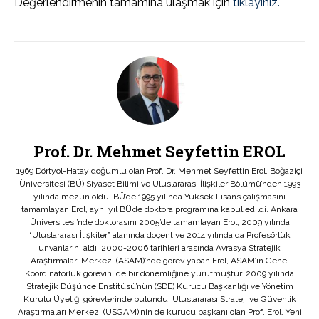
Değerlendirmenin tamamına ulaşmak için
tıklayınız.
Prof. Dr. Mehmet Seyfettin EROL
1969 Dörtyol-Hatay doğumlu olan Prof. Dr. Mehmet Seyfettin Erol, Boğaziçi
Üniversitesi (BÜ) Siyaset Bilimi ve Uluslararası İlişkiler Bölümü’nden 1993
yılında mezun oldu. BÜ’de 1995 yılında Yüksek Lisans çalışmasını
tamamlayan Erol, aynı yıl BÜ’de doktora programına kabul edildi. Ankara
Üniversitesi’nde doktorasını 2005’de tamamlayan Erol, 2009 yılında
“Uluslararası İlişkiler” alanında doçent ve 2014 yılında da Profesörlük
unvanlarını aldı. 2000-2006 tarihleri arasında Avrasya Stratejik
Araştırmaları Merkezi (ASAM)’nde görev yapan Erol, ASAM’ın Genel
Koordinatörlük görevini de bir dönemliğine yürütmüştür. 2009 yılında
Stratejik Düşünce Enstitüsü’nün (SDE) Kurucu Başkanlığı ve Yönetim
Kurulu Üyeliği görevlerinde bulundu. Uluslararası Strateji ve Güvenlik
Araştırmaları Merkezi (USGAM)’nin de kurucu başkanı olan Prof. Erol, Yeni