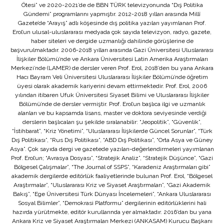
Ötesi” ve 2020-2021’de de BBN TÜRK televizyonunda “Dış Politika
Gündemi” programlarını yapmıştır. 2012-2018 yılları arasında Millî
Gazete’de “Arayış” adlı köşesinde dış politika yazıları yayımlanan Prof.
Erol’un ulusal-uluslararası medyada çok sayıda televizyon, radyo, gazete,
haber siteleri ve dergide uzmanlığı dahilinde görüşlerine de
başvurulmaktadır. 2006-2018 yılları arasında Gazi Üniversitesi Uluslararası
İlişkiler Bölümü’nde ve Ankara Üniversitesi Latin Amerika Araştırmaları
Merkezi’nde (LAMER) de dersler veren Prof. Erol, 2018’den bu yana Ankara
Hacı Bayram Veli Üniversitesi Uluslararası İlişkiler Bölümü’nde öğretim
üyesi olarak akademik kariyerini devam ettirmektedir. Prof. Erol, 2006
yılından itibaren Ufuk Üniversitesi Siyaset Bilimi ve Uluslararası İlişkiler
Bölümü’nde de dersler vermiştir. Prof. Erol’un başlıca ilgi ve uzmanlık
alanları ve bu kapsamda lisans, master ve doktora seviyesinde verdiği
derslerin başlıcaları şu şekilde sıralanabilir: “Jeopolitik”, “Güvenlik”,
“İstihbarat”, “Kriz Yönetimi”, “Uluslararası İlişkilerde Güncel Sorunlar”, “Türk
Dış Politikası”, “Rus Dış Politikası”, “ABD Dış Politikası”, “Orta Asya ve Güney
Asya”. Çok sayıda dergi ve gazetede yazıları-değerlendirmeleri yayımlanan
Prof. Erol’un; “Avrasya Dosyası”, “Stratejik Analiz”, “Stratejik Düşünce”, “Gazi
Bölgesel Çalışmalar”, “The Journal of SSPS”, “Karadeniz Araştırmaları gibi”
akademik dergilerde editörlük faaliyetlerinde bulunan Prof. Erol, “Bölgesel
Araştırmalar”, “Uluslararası Kriz ve Siyaset Araştırmaları”, “Gazi Akademik
Bakış”, “Ege Üniversitesi Türk Dünyası İncelemeleri”, “Ankara Uluslararası
Sosyal Bilimler”, “Demokrasi Platformu” dergilerinin editörlüklerini hali
hazırda yürütmekte, editör kurullarında yer almaktadır. 2016’dan bu yana
Ankara Kriz ve Siyaset Araştırmaları Merkezi (ANKASAM) Kurucu Başkanı