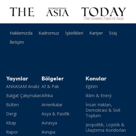
Hakkımızda
Kadromuz
İşbirlikleri
Kariyer
Staj
İletişim
Yayınlar
Bölgeler
Konular
ANKASAM Analiz
Af & Pak
Eğitim
Balgat Çalışmaları
Afrika
İklim & Enerji
Bülten
Amerikalar
İnsan Hakları,
Demokrasi & Sivil
Dergi
Asya & Pasifik
Toplum
Kitap
Avrasya
Jeopolitik, Lojistik &
Ulaştırma Koridorları
Rapor
Avrupa