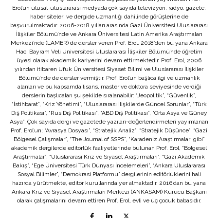
Erol’un ulusal-uluslararası medyada çok sayıda televizyon, radyo, gazete,
haber siteleri ve dergide uzmanlığı dahilinde görüşlerine de
başvurulmaktadır. 2006-2018 yılları arasında Gazi Üniversitesi Uluslararası
İlişkiler Bölümü’nde ve Ankara Üniversitesi Latin Amerika Araştırmaları
Merkezi’nde (LAMER) de dersler veren Prof. Erol, 2018’den bu yana Ankara
Hacı Bayram Veli Üniversitesi Uluslararası İlişkiler Bölümü’nde öğretim
üyesi olarak akademik kariyerini devam ettirmektedir. Prof. Erol, 2006
yılından itibaren Ufuk Üniversitesi Siyaset Bilimi ve Uluslararası İlişkiler
Bölümü’nde de dersler vermiştir. Prof. Erol’un başlıca ilgi ve uzmanlık
alanları ve bu kapsamda lisans, master ve doktora seviyesinde verdiği
derslerin başlıcaları şu şekilde sıralanabilir: “Jeopolitik”, “Güvenlik”,
“İstihbarat”, “Kriz Yönetimi”, “Uluslararası İlişkilerde Güncel Sorunlar”, “Türk
Dış Politikası”, “Rus Dış Politikası”, “ABD Dış Politikası”, “Orta Asya ve Güney
Asya”. Çok sayıda dergi ve gazetede yazıları-değerlendirmeleri yayımlanan
Prof. Erol’un; “Avrasya Dosyası”, “Stratejik Analiz”, “Stratejik Düşünce”, “Gazi
Bölgesel Çalışmalar”, “The Journal of SSPS”, “Karadeniz Araştırmaları gibi”
akademik dergilerde editörlük faaliyetlerinde bulunan Prof. Erol, “Bölgesel
Araştırmalar”, “Uluslararası Kriz ve Siyaset Araştırmaları”, “Gazi Akademik
Bakış”, “Ege Üniversitesi Türk Dünyası İncelemeleri”, “Ankara Uluslararası
Sosyal Bilimler”, “Demokrasi Platformu” dergilerinin editörlüklerini hali
hazırda yürütmekte, editör kurullarında yer almaktadır. 2016’dan bu yana
Ankara Kriz ve Siyaset Araştırmaları Merkezi (ANKASAM) Kurucu Başkanı
olarak çalışmalarını devam ettiren Prof. Erol, evli ve üç çocuk babasıdır.