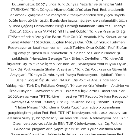
bulunmuştur. 2007 yılında Türk Dünyası Yazarlar ve Sanatçılar Vakfı
(TÜRKSAV) “Türk Dünyası Hizmet Ödülü”nü alan Prof. Erol, akademik
anlamdaki çalışmaları ve medyadaki faaliyetlerinden dolayı çok sayıda
ödüle layık görülmüştür. Bunlardan bazıları şu şekilde sıralanabilir: 2013
yılında Çağdaş Demokratlar Birliği Derneği tarafından “Yılın Yazılı Medya
Ödülü”, 2015 yılında “APM 10. Yıl Hizmet Ödülü”, Türkiye Yazarlar Birliği
(TYB) tarafından “2015 Yılın Basın-Fikir Ödülü”, Anadolu Köy Korucuları ve
Şehit Aileleri “2016 Gönül Elçileri Medya Onur Ödülü”, Yörük Türkmen
Federasyonları tarafından verilen “2016 Türkiye Onur Ödülü”. Prof. Erol’un
15 kitap çalışması bulunmaktadır. Bunlardan bazılarının isimleri şu
şekildedir: “Hayalden Gerçeğe Türk Birleşik Devletleri”, “Türkiye-AB
İlişkileri: Dış Politika ve İç Yapı Sorunsalları”, “Avrasya’da Yeni Büyük Oyun”,
“Türk Dış Politikasında Strateji Arayışları”, “Türk Dış Politikasında Güvenlik
Arayışları”, “Türkiye Cumhuriyeti-Rusya Federasyonu İlişkileri”, “Sıcak
Barışın Soğuk Örgütü Yeni NATO”, “Dış Politika Analizinde Teorik
Yaklaşımlar: Türk Dış Politikası Örneği”, “Krizler ve Kriz Yönetimi: Aktörler ve
Örnek Olaylar”, “Kazakistan” ve “Uluslararası İlişkilerde Güncel Sorunlar”.
2002’den bu yana TRT Türkiye’nin sesi ve TRT Radyo 1 (Ankara Radyosu)
“Avrasya Gündemi”, “Stratejik Bakış”, “Küresel Bakış”, “Analiz”, “Dosya”,
“Haber Masası”, “Gündemin Öteki Yüzü” gibi radyo programlarını
gerçekleştirmiş olan Prof. Erol, TRT INT televizyonunda 2004-2007 yılları
arasında “Arayış”, 2007-2010 yılları arasında Kanal A televizyonunda “Sınır
Ötesi” ve 2020-2021’de de BBN TÜRK televizyonunda “Dış Politika
Gündemi” programlarını yapmıştır. 2012-2018 yılları arasında Millî
Gazete’de “Arayış” adlı köşesinde dış politika yazıları yayımlanan Prof.