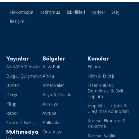
Hakkımızda
Kadromuz
İşbirlikleri
Kariyer
Staj
İletişim
Yayınlar
Bölgeler
Konular
ANKASAM Analiz
Af & Pak
Eğitim
Balgat Çalışmaları
Afrika
İklim & Enerji
Bülten
Amerikalar
İnsan Hakları,
Demokrasi & Sivil
Dergi
Asya & Pasifik
Toplum
Kitap
Avrasya
Jeopolitik, Lojistik &
Ulaştırma Koridorları
Rapor
Avrupa
Küresel Ekonomi &
Stratejik Bakış
Balkanlar
Kalkınma
Multimedya
Orta Asya
Küresel Sağlık