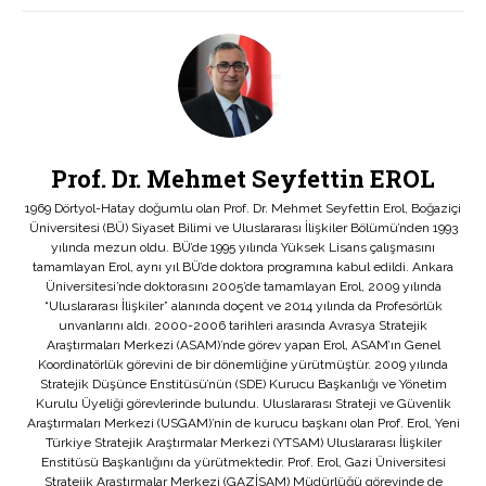
Prof. Dr. Mehmet Seyfettin EROL
1969 Dörtyol-Hatay doğumlu olan Prof. Dr. Mehmet Seyfettin Erol, Boğaziçi
Üniversitesi (BÜ) Siyaset Bilimi ve Uluslararası İlişkiler Bölümü’nden 1993
yılında mezun oldu. BÜ’de 1995 yılında Yüksek Lisans çalışmasını
tamamlayan Erol, aynı yıl BÜ’de doktora programına kabul edildi. Ankara
Üniversitesi’nde doktorasını 2005’de tamamlayan Erol, 2009 yılında
“Uluslararası İlişkiler” alanında doçent ve 2014 yılında da Profesörlük
unvanlarını aldı. 2000-2006 tarihleri arasında Avrasya Stratejik
Araştırmaları Merkezi (ASAM)’nde görev yapan Erol, ASAM’ın Genel
Koordinatörlük görevini de bir dönemliğine yürütmüştür. 2009 yılında
Stratejik Düşünce Enstitüsü’nün (SDE) Kurucu Başkanlığı ve Yönetim
Kurulu Üyeliği görevlerinde bulundu. Uluslararası Strateji ve Güvenlik
Araştırmaları Merkezi (USGAM)’nin de kurucu başkanı olan Prof. Erol, Yeni
Türkiye Stratejik Araştırmalar Merkezi (YTSAM) Uluslararası İlişkiler
Enstitüsü Başkanlığını da yürütmektedir. Prof. Erol, Gazi Üniversitesi
Stratejik Araştırmalar Merkezi (GAZİSAM) Müdürlüğü görevinde de