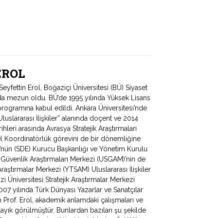
 EROL
fettin Erol, Boğaziçi Üniversitesi (BÜ) Siyaset
ında mezun oldu. BÜ’de 1995 yılında Yüksek Lisans
programına kabul edildi. Ankara Üniversitesi’nde
uslararası İlişkiler” alanında doçent ve 2014
hleri arasında Avrasya Stratejik Araştırmaları
 Koordinatörlük görevini de bir dönemliğine
ü’nün (SDE) Kurucu Başkanlığı ve Yönetim Kurulu
e Güvenlik Araştırmaları Merkezi (USGAM)’nin de
Araştırmalar Merkezi (YTSAM) Uluslararası İlişkiler
zi Üniversitesi Stratejik Araştırmalar Merkezi
 yılında Türk Dünyası Yazarlar ve Sanatçılar
Prof. Erol, akademik anlamdaki çalışmaları ve
ayık görülmüştür. Bunlardan bazıları şu şekilde