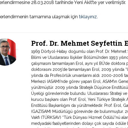
rlendirmesine 28.03.2018 tarihinde Yeni Akit’te yer verilmiştir.
erlendirmenin tamamına ulaşmak için
tıklayınız.
Prof. Dr. Mehmet Seyfettin
1969 Dörtyol-Hatay doğumlu olan Prof. Dr. Mehmet Sey
Bilimi ve Uluslararası İlişkiler Bölümü’nden 1993 yıl
çalışmasını tamamlayan Erol, aynı yıl BÜ’de doktora 
doktorasını 2005’de tamamlayan Erol, 2009 yılında “Ul
yılında da Profesörlük unvanlarını aldı. 2000-2006 tari
Merkezi (ASAM)’nde görev yapan Erol, ASAM’ın Genel
yürütmüştür. 2009 yılında Stratejik Düşünce Enstitüs
Üyeliği görevlerinde bulundu. Uluslararası Strateji v
kurucu başkanı olan Prof. Erol, Yeni Türkiye Stratejik 
Enstitüsü Başkanlığını da yürütmektedir. Prof. Erol, Ga
(GAZİSAM) Müdürlüğü görevinde de bulunmuştur. 2007
Vakfı (TÜRKSAV) “Türk Dünyası Hizmet Ödülü”nü alan 
medyadaki faaliyetlerinden dolayı çok sayıda ödüle l