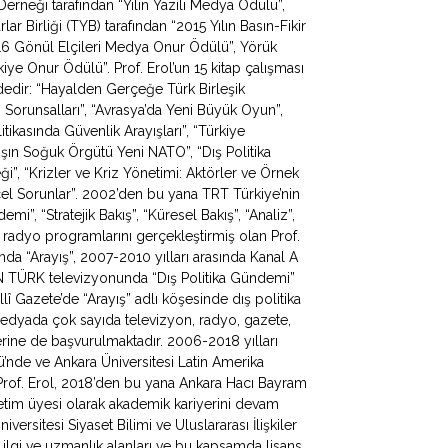
 Derneği tarafından “Yılın Yazılı Medya Ödülü”,
ar Birliği (TYB) tarafından “2015 Yılın Basın-Fikir
016 Gönül Elçileri Medya Onur Ödülü”, Yörük
ye Onur Ödülü”. Prof. Erol’un 15 kitap çalışması
ldedir: “Hayalden Gerçeğe Türk Birleşik
apı Sorunsalları”, “Avrasya’da Yeni Büyük Oyun”,
litikasında Güvenlik Arayışları”, “Türkiye
ışın Soğuk Örgütü Yeni NATO”, “Dış Politika
ği”, “Krizler ve Kriz Yönetimi: Aktörler ve Örnek
ncel Sorunlar”. 2002’den bu yana TRT Türkiye’nin
, “Stratejik Bakış”, “Küresel Bakış”, “Analiz”,
 radyo programlarını gerçekleştirmiş olan Prof.
da “Arayış”, 2007-2010 yılları arasında Kanal A
N TÜRK televizyonunda “Dış Politika Gündemi”
lî Gazete’de “Arayış” adlı köşesinde dış politika
 medyada çok sayıda televizyon, radyo, gazete,
erine de başvurulmaktadır. 2006-2018 yılları
mü’nde ve Ankara Üniversitesi Latin Amerika
Prof. Erol, 2018’den bu yana Ankara Hacı Bayram
ğretim üyesi olarak akademik kariyerini devam
iversitesi Siyaset Bilimi ve Uluslararası İlişkiler
 ilgi ve uzmanlık alanları ve bu kapsamda lisans,