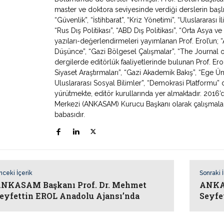
master ve doktora seviyesinde verdiği derslerin başlıca
“Güvenlik”, “İstihbarat”, “Kriz Yönetimi”, “Uluslararası İ
“Rus Dış Politikası”, “ABD Dış Politikası”, “Orta Asya
yazıları-değerlendirmeleri yayımlanan Prof. Erol’un; “Av
Düşünce”, “Gazi Bölgesel Çalışmalar”, “The Journal o
dergilerde editörlük faaliyetlerinde bulunan Prof. Erol
Siyaset Araştırmaları”, “Gazi Akademik Bakış”, “Ege Ün
Uluslararası Sosyal Bilimler”, “Demokrasi Platformu” de
yürütmekte, editör kurullarında yer almaktadır. 2016’
Merkezi (ANKASAM) Kurucu Başkanı olarak çalışmaların
babasıdır.
nceki İçerik
Sonraki 
NKASAM Başkanı Prof. Dr. Mehmet
ANKAS
eyfettin EROL Anadolu Ajansı’nda
Seyfe