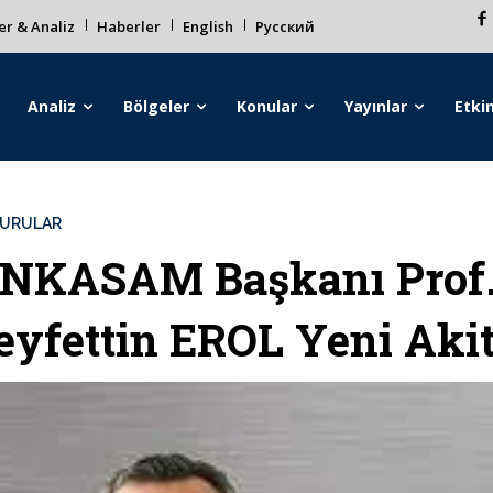
r & Analiz
Haberler
English
Русский
Analiz
Bölgeler
Konular
Yayınlar
Etkin
URULAR
NKASAM Başkanı Prof.
eyfettin EROL Yeni Akit