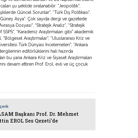
ları şu şekilde sıralanabilir: “Jeopolitik”,
lişkilerde Güncel Sorunlar”, “Türk Dış Politikası”,
 ve Güney Asya”. Çok sayıda dergi ve gazetede
rasya Dosyası”, “Stratejik Analiz”, “Stratejik
f SSPS”, “Karadeniz Araştırmaları gibi” akademik
, “Bölgesel Araştırmalar”, “Uluslararası Kriz ve
iversitesi Türk Dünyası İncelemeleri”, “Ankara
rgilerinin editörlüklerini hali hazırda
dan bu yana Ankara Kriz ve Siyaset Araştırmaları
ı devam ettiren Prof. Erol, evli ve üç çocuk
İçerik
AM Başkanı Prof. Dr. Mehmet
ttin EROL Ses Qezeti’de