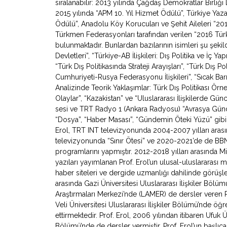
sıralanabilir: 2013 yılında Çağdaş Demokratlar Birliği
2015 yılında “APM 10. Yıl Hizmet Ödülü”, Türkiye Yazarl
Ödülü”, Anadolu Köy Korucuları ve Şehit Aileleri “2
Türkmen Federasyonları tarafından verilen “2016 Türki
bulunmaktadır. Bunlardan bazılarının isimleri şu şeki
Devletleri”, “Türkiye-AB İlişkileri: Dış Politika ve İç Y
“Türk Dış Politikasında Strateji Arayışları”, “Türk Dış Po
Cumhuriyeti-Rusya Federasyonu İlişkileri”, “Sıcak Bar
Analizinde Teorik Yaklaşımlar: Türk Dış Politikası Örne
Olaylar”, “Kazakistan” ve “Uluslararası İlişkilerde Gü
sesi ve TRT Radyo 1 (Ankara Radyosu) “Avrasya Gündemi”
“Dosya”, “Haber Masası”, “Gündemin Öteki Yüzü” gibi
Erol, TRT INT televizyonunda 2004-2007 yılları arasın
televizyonunda “Sınır Ötesi” ve 2020-2021’de de BB
programlarını yapmıştır. 2012-2018 yılları arasında Mil
yazıları yayımlanan Prof. Erol’un ulusal-uluslararası
haber siteleri ve dergide uzmanlığı dahilinde görüşl
arasında Gazi Üniversitesi Uluslararası İlişkiler Bölü
Araştırmaları Merkezi’nde (LAMER) de dersler veren 
Veli Üniversitesi Uluslararası İlişkiler Bölümü’nde ö
ettirmektedir. Prof. Erol, 2006 yılından itibaren Ufuk Ün
Bölümü’nde de dersler vermiştir. Prof. Erol’un başlıca