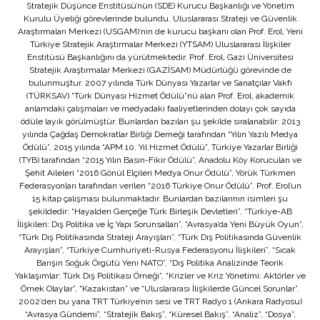
Stratejik Düşünce Enstitüsü’nün (SDE) Kurucu Başkanlığı ve Yönetim
Kurulu Üyeliği görevlerinde bulundu. Uluslararası Strateji ve Güvenlik
Araştırmaları Merkezi (USGAM)’nin de kurucu başkanı olan Prof. Erol, Yeni
Türkiye Stratejik Araştırmalar Merkezi (YTSAM) Uluslararası İlişkiler
Enstitüsü Başkanlığını da yürütmektedir. Prof. Erol, Gazi Üniversitesi
Stratejik Araştırmalar Merkezi (GAZİSAM) Müdürlüğü görevinde de
bulunmuştur. 2007 yılında Türk Dünyası Yazarlar ve Sanatçılar Vakfı
(TÜRKSAV) “Türk Dünyası Hizmet Ödülü”nü alan Prof. Erol, akademik
anlamdaki çalışmaları ve medyadaki faaliyetlerinden dolayı çok sayıda
ödüle layık görülmüştür. Bunlardan bazıları şu şekilde sıralanabilir: 2013
yılında Çağdaş Demokratlar Birliği Derneği tarafından “Yılın Yazılı Medya
Ödülü”, 2015 yılında “APM 10. Yıl Hizmet Ödülü”, Türkiye Yazarlar Birliği
(TYB) tarafından “2015 Yılın Basın-Fikir Ödülü”, Anadolu Köy Korucuları ve
Şehit Aileleri “2016 Gönül Elçileri Medya Onur Ödülü”, Yörük Türkmen
Federasyonları tarafından verilen “2016 Türkiye Onur Ödülü”. Prof. Erol’un
15 kitap çalışması bulunmaktadır. Bunlardan bazılarının isimleri şu
şekildedir: “Hayalden Gerçeğe Türk Birleşik Devletleri”, “Türkiye-AB
İlişkileri: Dış Politika ve İç Yapı Sorunsalları”, “Avrasya’da Yeni Büyük Oyun”,
“Türk Dış Politikasında Strateji Arayışları”, “Türk Dış Politikasında Güvenlik
Arayışları”, “Türkiye Cumhuriyeti-Rusya Federasyonu İlişkileri”, “Sıcak
Barışın Soğuk Örgütü Yeni NATO”, “Dış Politika Analizinde Teorik
Yaklaşımlar: Türk Dış Politikası Örneği”, “Krizler ve Kriz Yönetimi: Aktörler ve
Örnek Olaylar”, “Kazakistan” ve “Uluslararası İlişkilerde Güncel Sorunlar”.
2002’den bu yana TRT Türkiye’nin sesi ve TRT Radyo 1 (Ankara Radyosu)
“Avrasya Gündemi”, “Stratejik Bakış”, “Küresel Bakış”, “Analiz”, “Dosya”,