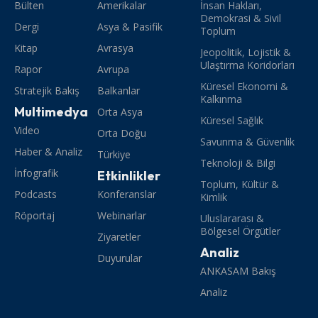
Bülten
Amerikalar
İnsan Hakları,
Demokrasi & Sivil
Dergi
Asya & Pasifik
Toplum
Kitap
Avrasya
Jeopolitik, Lojistik &
Ulaştırma Koridorları
Rapor
Avrupa
Küresel Ekonomi &
Stratejik Bakış
Balkanlar
Kalkınma
Multimedya
Orta Asya
Küresel Sağlık
Video
Orta Doğu
Savunma & Güvenlik
Haber & Analiz
Türkiye
Teknoloji & Bilgi
İnfografik
Etkinlikler
Toplum, Kültür &
Podcasts
Konferanslar
Kimlik
Röportaj
Webinarlar
Uluslararası &
Bölgesel Örgütler
Ziyaretler
Analiz
Duyurular
ANKASAM Bakış
Analiz