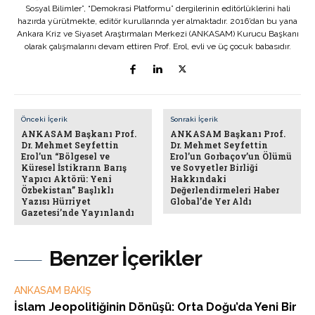
Sosyal Bilimler”, “Demokrasi Platformu” dergilerinin editörlüklerini hali
hazırda yürütmekte, editör kurullarında yer almaktadır. 2016’dan bu yana
Ankara Kriz ve Siyaset Araştırmaları Merkezi (ANKASAM) Kurucu Başkanı
olarak çalışmalarını devam ettiren Prof. Erol, evli ve üç çocuk babasıdır.
Önceki İçerik
Sonraki İçerik
ANKASAM Başkanı Prof.
ANKASAM Başkanı Prof.
Dr. Mehmet Seyfettin
Dr. Mehmet Seyfettin
Erol’un “Bölgesel ve
Erol’un Gorbaçov’un Ölümü
Küresel İstikrarın Barış
ve Sovyetler Birliği
Yapıcı Aktörü: Yeni
Hakkındaki
Özbekistan” Başlıklı
Değerlendirmeleri Haber
Yazısı Hürriyet
Global’de Yer Aldı
Gazetesi’nde Yayınlandı
Benzer İçerikler
ANKASAM BAKIŞ
İslam Jeopolitiğinin Dönüşü: Orta Doğu’da Yeni Bir