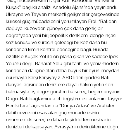
“Güç Mücadelesinin Diğer Adı: ‘Koridorlar’ ve ‘Kenar
Kuşak'” başlıklı analizi Anadolu Ajansı’nda yayınlandı.
Ukrayna ve Tayvan merkezli gelişmeler çerçevesinde
küresel güç mücadelesini yorumlayan Erol, “Batıdan
doğuya, kuzeyden güneye çok daha geniş bir
coğrafyada yeni bir jeopolitik denklem-denge inşası
söz konusu ve sürecin geleceği bir kez daha bu
koridorları kimin kontrol edeceğine bağlı. Burada
özellikle Kuşak-Yol ile ön plana çıkan ve sadece İpek
Yolu’nu değil, Baharat Yolu gibi tarihi ve yeni/modern
koridorları da içine alan daha büyük bir oyun-meydan
okumayla karşı karşıyayız. ABD liderliğindeki Batı
dünyası açısından denizlere dayalı hakimiyetin son
bulmasıyla eş değer görülen bu süreç, hegemonyanın
Doğu-Batı bağlamında el değiştirmesi anlamını taşıyor.
Her iki taraf açısından da “Dünya Adası” ve Arktikler
dahil çevresini esas alan güç mücadelesinin
önümüzdeki süreçte daha da şiddetlenmesi ve iç
denizleri de kapsayan, Avrasya’nın derinliklerine doğru