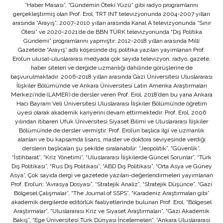
“Haber Masası”, “Gündemin Öteki Yüzü” gibi radyo programlarını
gerçekleştirmiş olan Prof. Erol, TRT INT televizyonunda 2004-2007 yılları
arasında “Arayış”, 2007-2010 yılları arasında Kanal A televizyonunda “Sınır
Ötesi” ve 2020-2021’de de BBN TÜRK televizyonunda “Dış Politika
Gündemi” programlarını yapmıştır. 2012-2018 yılları arasında Millî
Gazete’de “Arayış” adlı köşesinde dış politika yazıları yayımlanan Prof.
Erol’un ulusal-uluslararası medyada çok sayıda televizyon, radyo, gazete,
haber siteleri ve dergide uzmanlığı dahilinde görüşlerine de
başvurulmaktadır. 2006-2018 yılları arasında Gazi Üniversitesi Uluslararası
İlişkiler Bölümü’nde ve Ankara Üniversitesi Latin Amerika Araştırmaları
Merkezi’nde (LAMER) de dersler veren Prof. Erol, 2018’den bu yana Ankara
Hacı Bayram Veli Üniversitesi Uluslararası İlişkiler Bölümü’nde öğretim
üyesi olarak akademik kariyerini devam ettirmektedir. Prof. Erol, 2006
yılından itibaren Ufuk Üniversitesi Siyaset Bilimi ve Uluslararası İlişkiler
Bölümü’nde de dersler vermiştir. Prof. Erol’un başlıca ilgi ve uzmanlık
alanları ve bu kapsamda lisans, master ve doktora seviyesinde verdiği
derslerin başlıcaları şu şekilde sıralanabilir: “Jeopolitik”, “Güvenlik”,
“İstihbarat”, “Kriz Yönetimi”, “Uluslararası İlişkilerde Güncel Sorunlar”, “Türk
Dış Politikası”, “Rus Dış Politikası”, “ABD Dış Politikası”, “Orta Asya ve Güney
Asya”. Çok sayıda dergi ve gazetede yazıları-değerlendirmeleri yayımlanan
Prof. Erol’un; “Avrasya Dosyası”, “Stratejik Analiz”, “Stratejik Düşünce”, “Gazi
Bölgesel Çalışmalar”, “The Journal of SSPS”, “Karadeniz Araştırmaları gibi”
akademik dergilerde editörlük faaliyetlerinde bulunan Prof. Erol, “Bölgesel
Araştırmalar”, “Uluslararası Kriz ve Siyaset Araştırmaları”, “Gazi Akademik
Bakış”, “Ege Üniversitesi Türk Dünyası İncelemeleri”, “Ankara Uluslararası