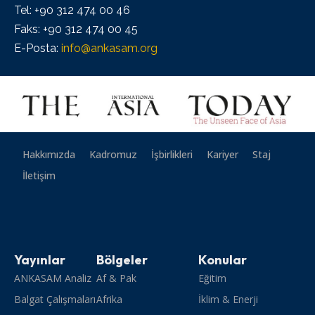
Tel: +90 312 474 00 46
Faks: +90 312 474 00 45
E-Posta:
info@ankasam.org
Hakkımızda
Kadromuz
İşbirlikleri
Kariyer
Staj
İletişim
Yayınlar
Bölgeler
Konular
ANKASAM Analiz
Af & Pak
Eğitim
Balgat Çalışmaları
Afrika
İklim & Enerji