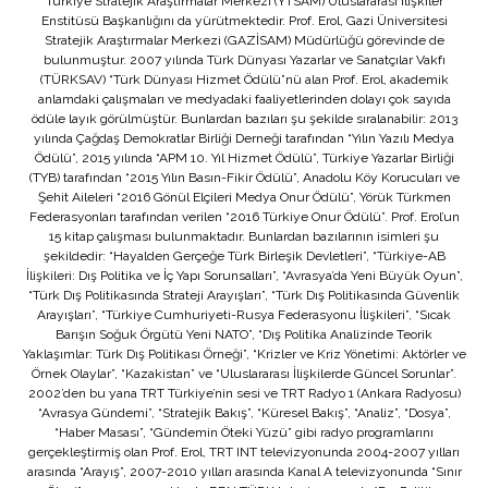
Türkiye Stratejik Araştırmalar Merkezi (YTSAM) Uluslararası İlişkiler
Enstitüsü Başkanlığını da yürütmektedir. Prof. Erol, Gazi Üniversitesi
Stratejik Araştırmalar Merkezi (GAZİSAM) Müdürlüğü görevinde de
bulunmuştur. 2007 yılında Türk Dünyası Yazarlar ve Sanatçılar Vakfı
(TÜRKSAV) “Türk Dünyası Hizmet Ödülü”nü alan Prof. Erol, akademik
anlamdaki çalışmaları ve medyadaki faaliyetlerinden dolayı çok sayıda
ödüle layık görülmüştür. Bunlardan bazıları şu şekilde sıralanabilir: 2013
yılında Çağdaş Demokratlar Birliği Derneği tarafından “Yılın Yazılı Medya
Ödülü”, 2015 yılında “APM 10. Yıl Hizmet Ödülü”, Türkiye Yazarlar Birliği
(TYB) tarafından “2015 Yılın Basın-Fikir Ödülü”, Anadolu Köy Korucuları ve
Şehit Aileleri “2016 Gönül Elçileri Medya Onur Ödülü”, Yörük Türkmen
Federasyonları tarafından verilen “2016 Türkiye Onur Ödülü”. Prof. Erol’un
15 kitap çalışması bulunmaktadır. Bunlardan bazılarının isimleri şu
şekildedir: “Hayalden Gerçeğe Türk Birleşik Devletleri”, “Türkiye-AB
İlişkileri: Dış Politika ve İç Yapı Sorunsalları”, “Avrasya’da Yeni Büyük Oyun”,
“Türk Dış Politikasında Strateji Arayışları”, “Türk Dış Politikasında Güvenlik
Arayışları”, “Türkiye Cumhuriyeti-Rusya Federasyonu İlişkileri”, “Sıcak
Barışın Soğuk Örgütü Yeni NATO”, “Dış Politika Analizinde Teorik
Yaklaşımlar: Türk Dış Politikası Örneği”, “Krizler ve Kriz Yönetimi: Aktörler ve
Örnek Olaylar”, “Kazakistan” ve “Uluslararası İlişkilerde Güncel Sorunlar”.
2002’den bu yana TRT Türkiye’nin sesi ve TRT Radyo 1 (Ankara Radyosu)
“Avrasya Gündemi”, “Stratejik Bakış”, “Küresel Bakış”, “Analiz”, “Dosya”,
“Haber Masası”, “Gündemin Öteki Yüzü” gibi radyo programlarını
gerçekleştirmiş olan Prof. Erol, TRT INT televizyonunda 2004-2007 yılları
arasında “Arayış”, 2007-2010 yılları arasında Kanal A televizyonunda “Sınır