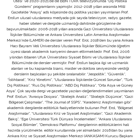
Ötesi” ve 2020-2021’de de BBN TÜRK televizyonunda “Dış Politika
Gündemi” programlarını yapmıştır. 2012-2018 yılları arasında Millî
Gazete’de “Arayış” adlı köşesinde dış politika yazıları yayımlanan Prof.
Erol’un ulusal-uluslararası medyada çok sayıda televizyon, radyo, gazete,
haber siteleri ve dergide uzmanlığı dahilinde görüşlerine de
başvurulmaktadır. 2006-2018 yılları arasında Gazi Üniversitesi Uluslararası
İlişkiler Bölümü’nde ve Ankara Üniversitesi Latin Amerika Araştırmaları
Merkezi’nde (LAMER) de dersler veren Prof. Erol, 2018’den bu yana Ankara
Hacı Bayram Veli Üniversitesi Uluslararası İlişkiler Bölümü’nde öğretim
üyesi olarak akademik kariyerini devam ettirmektedir. Prof. Erol, 2006
yılından itibaren Ufuk Üniversitesi Siyaset Bilimi ve Uluslararası İlişkiler
Bölümü’nde de dersler vermiştir. Prof. Erol’un başlıca ilgi ve uzmanlık
alanları ve bu kapsamda lisans, master ve doktora seviyesinde verdiği
derslerin başlıcaları şu şekilde sıralanabilir: “Jeopolitik”, “Güvenlik”,
“İstihbarat”, “Kriz Yönetimi”, “Uluslararası İlişkilerde Güncel Sorunlar”, “Türk
Dış Politikası”, “Rus Dış Politikası”, “ABD Dış Politikası”, “Orta Asya ve Güney
Asya”. Çok sayıda dergi ve gazetede yazıları-değerlendirmeleri yayımlanan
Prof. Erol’un; “Avrasya Dosyası”, “Stratejik Analiz”, “Stratejik Düşünce”, “Gazi
Bölgesel Çalışmalar”, “The Journal of SSPS”, “Karadeniz Araştırmaları gibi”
akademik dergilerde editörlük faaliyetlerinde bulunan Prof. Erol, “Bölgesel
Araştırmalar”, “Uluslararası Kriz ve Siyaset Araştırmaları”, “Gazi Akademik
Bakış”, “Ege Üniversitesi Türk Dünyası İncelemeleri”, “Ankara Uluslararası
Sosyal Bilimler”, “Demokrasi Platformu” dergilerinin editörlüklerini hali
hazırda yürütmekte, editör kurullarında yer almaktadır. 2016’dan bu yana
Ankara Kriz ve Siyaset Araştırmaları Merkezi (ANKASAM) Kurucu Başkanı