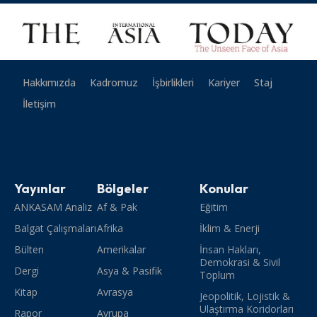
Hakkımızda
Kadromuz
İşbirlikleri
Kariyer
Staj
İletişim
Yayınlar
Bölgeler
Konular
ANKASAM Analiz
Af & Pak
Eğitim
Balgat Çalışmaları
Afrika
İklim & Enerji
Bülten
Amerikalar
İnsan Hakları,
Demokrasi & Sivil
Dergi
Asya & Pasifik
Toplum
Kitap
Avrasya
Jeopolitik, Lojistik &
Ulaştırma Koridorları
Rapor
Avrupa