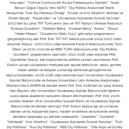
Arayışları”, “Türkiye Cumhuriyeti-Rusya Federasyonu İlişkileri”, “Sıcak
Barışın Soğuk Örgütü Yeni NATO”, “Dış Politika Analizinde Teorik
Yaklaşımlar: Türk Dış Politikası Örneği”, “Krizler ve Kriz Yönetimi: Aktörler ve
Örnek Olaylar”, “Kazakistan” ve “Uluslararası İlişkilerde Güncel Sorunlar”.
2002’den bu yana TRT Türkiye’nin sesi ve TRT Radyo 1 (Ankara Radyosu)
“Avrasya Gündemi”, “Stratejik Bakış”, “Küresel Bakış”, “Analiz”, “Dosya”,
“Haber Masası”, “Gündemin Öteki Yüzü” gibi radyo programlarını
gerçekleştirmiş olan Prof. Erol, TRT INT televizyonunda 2004-2007 yılları
arasında “Arayış”, 2007-2010 yılları arasında Kanal A televizyonunda “Sınır
Ötesi” ve 2020-2021’de de BBN TÜRK televizyonunda “Dış Politika
Gündemi” programlarını yapmıştır. 2012-2018 yılları arasında Millî
Gazete’de “Arayış” adlı köşesinde dış politika yazıları yayımlanan Prof.
Erol’un ulusal-uluslararası medyada çok sayıda televizyon, radyo, gazete,
haber siteleri ve dergide uzmanlığı dahilinde görüşlerine de
başvurulmaktadır. 2006-2018 yılları arasında Gazi Üniversitesi Uluslararası
İlişkiler Bölümü’nde ve Ankara Üniversitesi Latin Amerika Araştırmaları
Merkezi’nde (LAMER) de dersler veren Prof. Erol, 2018’den bu yana Ankara
Hacı Bayram Veli Üniversitesi Uluslararası İlişkiler Bölümü’nde öğretim
üyesi olarak akademik kariyerini devam ettirmektedir. Prof. Erol, 2006
yılından itibaren Ufuk Üniversitesi Siyaset Bilimi ve Uluslararası İlişkiler
Bölümü’nde de dersler vermiştir. Prof. Erol’un başlıca ilgi ve uzmanlık
alanları ve bu kapsamda lisans, master ve doktora seviyesinde verdiği
derslerin başlıcaları şu şekilde sıralanabilir: “Jeopolitik”, “Güvenlik”,
“İstihbarat”, “Kriz Yönetimi”, “Uluslararası İlişkilerde Güncel Sorunlar”, “Türk
Dış Politikası”, “Rus Dış Politikası”, “ABD Dış Politikası”, “Orta Asya ve Güney