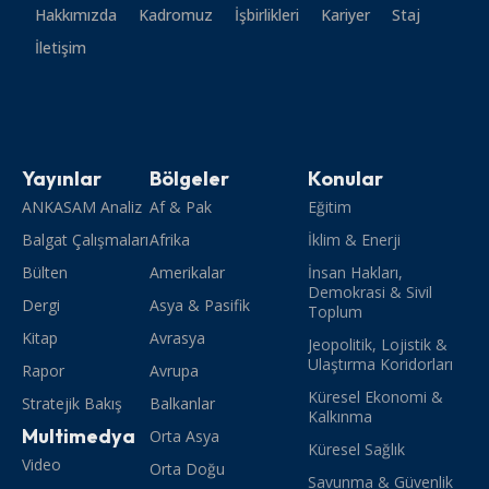
Hakkımızda
Kadromuz
İşbirlikleri
Kariyer
Staj
İletişim
Yayınlar
Bölgeler
Konular
ANKASAM Analiz
Af & Pak
Eğitim
Balgat Çalışmaları
Afrika
İklim & Enerji
Bülten
Amerikalar
İnsan Hakları,
Demokrasi & Sivil
Dergi
Asya & Pasifik
Toplum
Kitap
Avrasya
Jeopolitik, Lojistik &
Ulaştırma Koridorları
Rapor
Avrupa
Küresel Ekonomi &
Stratejik Bakış
Balkanlar
Kalkınma
Multimedya
Orta Asya
Küresel Sağlık
Video
Orta Doğu
Savunma & Güvenlik