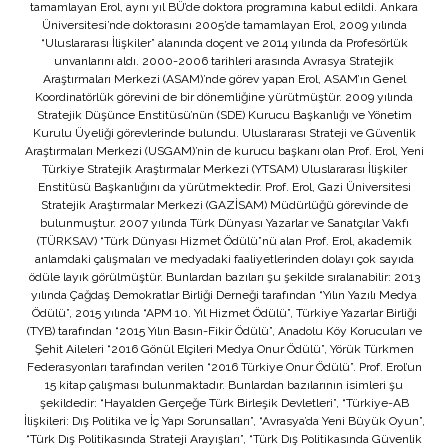
tamamlayan Erol, aynı yıl BÜ’de doktora programına kabul edildi. Ankara
Üniversitesi’nde doktorasını 2005’de tamamlayan Erol, 2009 yılında
“Uluslararası İlişkiler” alanında doçent ve 2014 yılında da Profesörlük
unvanlarını aldı. 2000-2006 tarihleri arasında Avrasya Stratejik
Araştırmaları Merkezi (ASAM)’nde görev yapan Erol, ASAM’ın Genel
Koordinatörlük görevini de bir dönemliğine yürütmüştür. 2009 yılında
Stratejik Düşünce Enstitüsü’nün (SDE) Kurucu Başkanlığı ve Yönetim
Kurulu Üyeliği görevlerinde bulundu. Uluslararası Strateji ve Güvenlik
Araştırmaları Merkezi (USGAM)’nin de kurucu başkanı olan Prof. Erol, Yeni
Türkiye Stratejik Araştırmalar Merkezi (YTSAM) Uluslararası İlişkiler
Enstitüsü Başkanlığını da yürütmektedir. Prof. Erol, Gazi Üniversitesi
Stratejik Araştırmalar Merkezi (GAZİSAM) Müdürlüğü görevinde de
bulunmuştur. 2007 yılında Türk Dünyası Yazarlar ve Sanatçılar Vakfı
(TÜRKSAV) “Türk Dünyası Hizmet Ödülü”nü alan Prof. Erol, akademik
anlamdaki çalışmaları ve medyadaki faaliyetlerinden dolayı çok sayıda
ödüle layık görülmüştür. Bunlardan bazıları şu şekilde sıralanabilir: 2013
yılında Çağdaş Demokratlar Birliği Derneği tarafından “Yılın Yazılı Medya
Ödülü”, 2015 yılında “APM 10. Yıl Hizmet Ödülü”, Türkiye Yazarlar Birliği
(TYB) tarafından “2015 Yılın Basın-Fikir Ödülü”, Anadolu Köy Korucuları ve
Şehit Aileleri “2016 Gönül Elçileri Medya Onur Ödülü”, Yörük Türkmen
Federasyonları tarafından verilen “2016 Türkiye Onur Ödülü”. Prof. Erol’un
15 kitap çalışması bulunmaktadır. Bunlardan bazılarının isimleri şu
şekildedir: “Hayalden Gerçeğe Türk Birleşik Devletleri”, “Türkiye-AB
İlişkileri: Dış Politika ve İç Yapı Sorunsalları”, “Avrasya’da Yeni Büyük Oyun”,
“Türk Dış Politikasında Strateji Arayışları”, “Türk Dış Politikasında Güvenlik