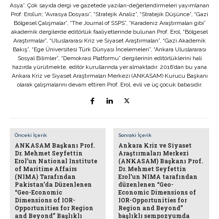
Asya”. Çok sayıda dergi ve gazetede yazıları-değerlendirmeleri yayımlanan
Prof. Erol’un; “Avrasya Dosyası”, “Stratejik Analiz”, “Stratejik Düşünce”, “Gazi
Bölgesel Çalışmalar”, “The Journal of SSPS”, “Karadeniz Araştırmaları gibi”
akademik dergilerde editörlük faaliyetlerinde bulunan Prof. Erol, “Bölgesel
Araştırmalar”, “Uluslararası Kriz ve Siyaset Araştırmaları”, “Gazi Akademik
Bakış”, “Ege Üniversitesi Türk Dünyası İncelemeleri”, “Ankara Uluslararası
Sosyal Bilimler”, “Demokrasi Platformu” dergilerinin editörlüklerini hali
hazırda yürütmekte, editör kurullarında yer almaktadır. 2016’dan bu yana
Ankara Kriz ve Siyaset Araştırmaları Merkezi (ANKASAM) Kurucu Başkanı
olarak çalışmalarını devam ettiren Prof. Erol, evli ve üç çocuk babasıdır.
Önceki İçerik
Sonraki İçerik
ANKASAM Başkanı Prof.
Ankara Kriz ve Siyaset
Dr. Mehmet Seyfettin
Araştırmaları Merkezi
Erol’un National Institute
(ANKASAM) Başkanı Prof.
of Maritime Affairs
Dr. Mehmet Seyfettin
(NIMA) Tarafından
Erol’un NIMA tarafından
Pakistan’da Düzenlenen
düzenlenen “Geo-
“Geo-Economic
Economic Dimensions of
Dimensions of IOR-
IOR-Opportunities for
Opportunities for Region
Region and Beyond”
and Beyond” Başlıklı
başlıklı sempozyumda