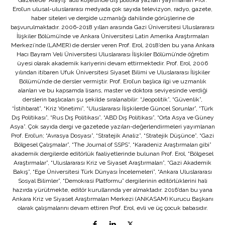
Erol’un ulusal-uluslararası medyada çok sayıda televizyon, radyo, gazete,
haber siteleri ve dergide uzmanlığı dahilinde görüşlerine de
başvurulmaktadır. 2006-2018 yılları arasında Gazi Üniversitesi Uluslararası
İlişkiler Bölümü’nde ve Ankara Üniversitesi Latin Amerika Araştırmaları
Merkezi’nde (LAMER) de dersler veren Prof. Erol, 2018’den bu yana Ankara
Hacı Bayram Veli Üniversitesi Uluslararası İlişkiler Bölümü’nde öğretim
üyesi olarak akademik kariyerini devam ettirmektedir. Prof. Erol, 2006
yılından itibaren Ufuk Üniversitesi Siyaset Bilimi ve Uluslararası İlişkiler
Bölümü’nde de dersler vermiştir. Prof. Erol’un başlıca ilgi ve uzmanlık
alanları ve bu kapsamda lisans, master ve doktora seviyesinde verdiği
derslerin başlıcaları şu şekilde sıralanabilir: “Jeopolitik”, “Güvenlik”,
“İstihbarat”, “Kriz Yönetimi”, “Uluslararası İlişkilerde Güncel Sorunlar”, “Türk
Dış Politikası”, “Rus Dış Politikası”, “ABD Dış Politikası”, “Orta Asya ve Güney
Asya”. Çok sayıda dergi ve gazetede yazıları-değerlendirmeleri yayımlanan
Prof. Erol’un; “Avrasya Dosyası”, “Stratejik Analiz”, “Stratejik Düşünce”, “Gazi
Bölgesel Çalışmalar”, “The Journal of SSPS”, “Karadeniz Araştırmaları gibi”
akademik dergilerde editörlük faaliyetlerinde bulunan Prof. Erol, “Bölgesel
Araştırmalar”, “Uluslararası Kriz ve Siyaset Araştırmaları”, “Gazi Akademik
Bakış”, “Ege Üniversitesi Türk Dünyası İncelemeleri”, “Ankara Uluslararası
Sosyal Bilimler”, “Demokrasi Platformu” dergilerinin editörlüklerini hali
hazırda yürütmekte, editör kurullarında yer almaktadır. 2016’dan bu yana
Ankara Kriz ve Siyaset Araştırmaları Merkezi (ANKASAM) Kurucu Başkanı
olarak çalışmalarını devam ettiren Prof. Erol, evli ve üç çocuk babasıdır.