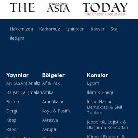
Hakkımızda
Kadromuz
İşbirlikleri
Kariyer
Staj
İletişim
Yayınlar
Bölgeler
Konular
ANKASAM Analiz
Af & Pak
Eğitim
Balgat Çalışmaları
Afrika
İklim & Enerji
Bülten
Amerikalar
İnsan Hakları,
Demokrasi & Sivil
Dergi
Asya & Pasifik
Toplum
Kitap
Avrasya
Jeopolitik, Lojistik &
Ulaştırma Koridorları
Rapor
Avrupa
Küresel Ekonomi &