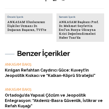
Önceki İçerik
Sonraki İçerik
ANKASAM Uluslararası
ANKASAM Başkanı Prof.
İlişkiler Uzmanı Dr.
Dr. Mehmet Seyfettin
Doğacan Başaran, TV5’te
Erol’un Rusya-Ukrayna
Krizi Değerlendirmeleri
Haber Tuar’da
Benzer İçerikler
ANKASAM BAKIŞ
Kırılgan Refahtan Caydırıcı Güce: Kuveyt’in
Jeopolitik Kıskacı ve “Kalkan-Köprü Stratejisi”
ANKASAM BAKIŞ
Ortadoğu’da Yapısal Çözüm ve Jeopolitik
Entegrasyon: “Akdeniz-Basra Güvenlik, İstikrar ve
Refah Kuşağı”