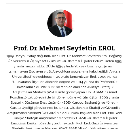
Prof. Dr. Mehmet Seyfettin EROL
1969 Dörtyol-Hatay doğumlu olan Prof. Dr. Mehmet Seyfettin Erol, Boğaziçi
Üniversitesi (BÜ) Siyaset Bilimi ve Uluslararası İlişkiler Bölümü’nden 1993
yılında mezun oldu. BÜ’de 1995 yılında Yüksek Lisans çalışmasını
tamamlayan Erol, aynı yıl BÜ’de doktora programına kabul edildi. Ankara
Üniversitesi’nde doktorasını 2005’de tamamlayan Erol, 2009 yılında
“Uluslararası İlişkiler” alanında doçent ve 2014 yılında da Profesörlük
unvanlarını aldı. 2000-2006 tarihleri arasında Avrasya Stratejik
Araştırmaları Merkezi (ASAM)’nde görev yapan Erol, ASAM’ın Genel
Koordinatörlük görevini de bir dönemliğine yürütmüştür. 2009 yılında
Stratejik Düşünce Enstitüsü’nün (SDE) Kurucu Başkanlığı ve Yönetim
Kurulu Üyeliği görevlerinde bulundu. Uluslararası Strateji ve Güvenlik
Araştırmaları Merkezi (USGAM)’nin de kurucu başkanı olan Prof. Erol, Yeni
Türkiye Stratejik Araştırmalar Merkezi (YTSAM) Uluslararası İlişkiler
Enstitüsü Başkanlığını da yürütmektedir. Prof. Erol, Gazi Üniversitesi
Stratejik Araştırmalar Merkezi (GAZİSAM) Müdürlüğü görevinde de