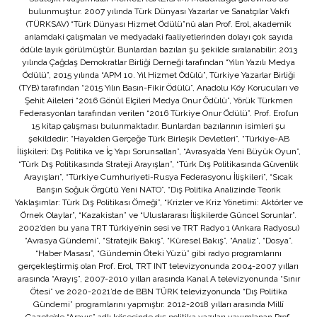
bulunmuştur. 2007 yılında Türk Dünyası Yazarlar ve Sanatçılar Vakfı
(TÜRKSAV) “Türk Dünyası Hizmet Ödülü”nü alan Prof. Erol, akademik
anlamdaki çalışmaları ve medyadaki faaliyetlerinden dolayı çok sayıda
ödüle layık görülmüştür. Bunlardan bazıları şu şekilde sıralanabilir: 2013
yılında Çağdaş Demokratlar Birliği Derneği tarafından “Yılın Yazılı Medya
Ödülü”, 2015 yılında “APM 10. Yıl Hizmet Ödülü”, Türkiye Yazarlar Birliği
(TYB) tarafından “2015 Yılın Basın-Fikir Ödülü”, Anadolu Köy Korucuları ve
Şehit Aileleri “2016 Gönül Elçileri Medya Onur Ödülü”, Yörük Türkmen
Federasyonları tarafından verilen “2016 Türkiye Onur Ödülü”. Prof. Erol’un
15 kitap çalışması bulunmaktadır. Bunlardan bazılarının isimleri şu
şekildedir: “Hayalden Gerçeğe Türk Birleşik Devletleri”, “Türkiye-AB
İlişkileri: Dış Politika ve İç Yapı Sorunsalları”, “Avrasya’da Yeni Büyük Oyun”,
“Türk Dış Politikasında Strateji Arayışları”, “Türk Dış Politikasında Güvenlik
Arayışları”, “Türkiye Cumhuriyeti-Rusya Federasyonu İlişkileri”, “Sıcak
Barışın Soğuk Örgütü Yeni NATO”, “Dış Politika Analizinde Teorik
Yaklaşımlar: Türk Dış Politikası Örneği”, “Krizler ve Kriz Yönetimi: Aktörler ve
Örnek Olaylar”, “Kazakistan” ve “Uluslararası İlişkilerde Güncel Sorunlar”.
2002’den bu yana TRT Türkiye’nin sesi ve TRT Radyo 1 (Ankara Radyosu)
“Avrasya Gündemi”, “Stratejik Bakış”, “Küresel Bakış”, “Analiz”, “Dosya”,
“Haber Masası”, “Gündemin Öteki Yüzü” gibi radyo programlarını
gerçekleştirmiş olan Prof. Erol, TRT INT televizyonunda 2004-2007 yılları
arasında “Arayış”, 2007-2010 yılları arasında Kanal A televizyonunda “Sınır
Ötesi” ve 2020-2021’de de BBN TÜRK televizyonunda “Dış Politika
Gündemi” programlarını yapmıştır. 2012-2018 yılları arasında Millî
Gazete’de “Arayış” adlı köşesinde dış politika yazıları yayımlanan Prof.