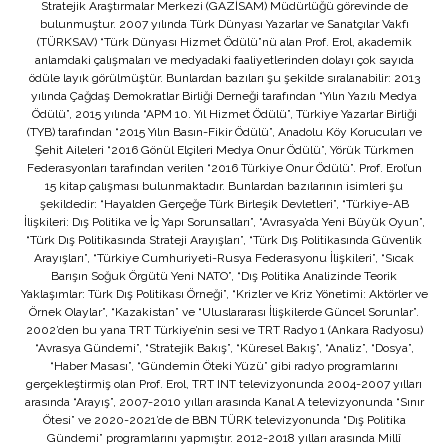
Stratejik Araştırmalar Merkezi (GAZİSAM) Müdürlüğü görevinde de
bulunmuştur. 2007 yılında Türk Dünyası Yazarlar ve Sanatçılar Vakfı
(TÜRKSAV) “Türk Dünyası Hizmet Ödülü”nü alan Prof. Erol, akademik
anlamdaki çalışmaları ve medyadaki faaliyetlerinden dolayı çok sayıda
ödüle layık görülmüştür. Bunlardan bazıları şu şekilde sıralanabilir: 2013
yılında Çağdaş Demokratlar Birliği Derneği tarafından “Yılın Yazılı Medya
Ödülü”, 2015 yılında “APM 10. Yıl Hizmet Ödülü”, Türkiye Yazarlar Birliği
(TYB) tarafından “2015 Yılın Basın-Fikir Ödülü”, Anadolu Köy Korucuları ve
Şehit Aileleri “2016 Gönül Elçileri Medya Onur Ödülü”, Yörük Türkmen
Federasyonları tarafından verilen “2016 Türkiye Onur Ödülü”. Prof. Erol’un
15 kitap çalışması bulunmaktadır. Bunlardan bazılarının isimleri şu
şekildedir: “Hayalden Gerçeğe Türk Birleşik Devletleri”, “Türkiye-AB
İlişkileri: Dış Politika ve İç Yapı Sorunsalları”, “Avrasya’da Yeni Büyük Oyun”,
“Türk Dış Politikasında Strateji Arayışları”, “Türk Dış Politikasında Güvenlik
Arayışları”, “Türkiye Cumhuriyeti-Rusya Federasyonu İlişkileri”, “Sıcak
Barışın Soğuk Örgütü Yeni NATO”, “Dış Politika Analizinde Teorik
Yaklaşımlar: Türk Dış Politikası Örneği”, “Krizler ve Kriz Yönetimi: Aktörler ve
Örnek Olaylar”, “Kazakistan” ve “Uluslararası İlişkilerde Güncel Sorunlar”.
2002’den bu yana TRT Türkiye’nin sesi ve TRT Radyo 1 (Ankara Radyosu)
“Avrasya Gündemi”, “Stratejik Bakış”, “Küresel Bakış”, “Analiz”, “Dosya”,
“Haber Masası”, “Gündemin Öteki Yüzü” gibi radyo programlarını
gerçekleştirmiş olan Prof. Erol, TRT INT televizyonunda 2004-2007 yılları
arasında “Arayış”, 2007-2010 yılları arasında Kanal A televizyonunda “Sınır
Ötesi” ve 2020-2021’de de BBN TÜRK televizyonunda “Dış Politika
Gündemi” programlarını yapmıştır. 2012-2018 yılları arasında Millî