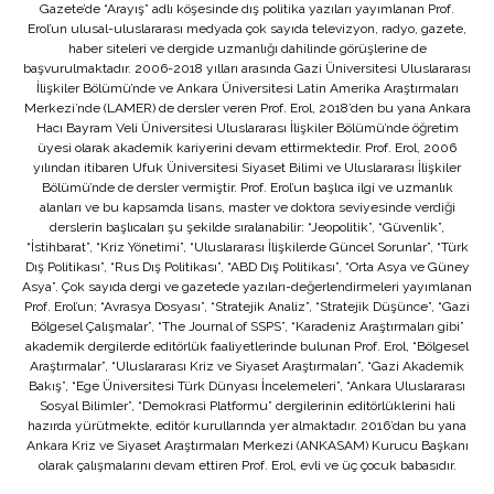
Gazete’de “Arayış” adlı köşesinde dış politika yazıları yayımlanan Prof.
Erol’un ulusal-uluslararası medyada çok sayıda televizyon, radyo, gazete,
haber siteleri ve dergide uzmanlığı dahilinde görüşlerine de
başvurulmaktadır. 2006-2018 yılları arasında Gazi Üniversitesi Uluslararası
İlişkiler Bölümü’nde ve Ankara Üniversitesi Latin Amerika Araştırmaları
Merkezi’nde (LAMER) de dersler veren Prof. Erol, 2018’den bu yana Ankara
Hacı Bayram Veli Üniversitesi Uluslararası İlişkiler Bölümü’nde öğretim
üyesi olarak akademik kariyerini devam ettirmektedir. Prof. Erol, 2006
yılından itibaren Ufuk Üniversitesi Siyaset Bilimi ve Uluslararası İlişkiler
Bölümü’nde de dersler vermiştir. Prof. Erol’un başlıca ilgi ve uzmanlık
alanları ve bu kapsamda lisans, master ve doktora seviyesinde verdiği
derslerin başlıcaları şu şekilde sıralanabilir: “Jeopolitik”, “Güvenlik”,
“İstihbarat”, “Kriz Yönetimi”, “Uluslararası İlişkilerde Güncel Sorunlar”, “Türk
Dış Politikası”, “Rus Dış Politikası”, “ABD Dış Politikası”, “Orta Asya ve Güney
Asya”. Çok sayıda dergi ve gazetede yazıları-değerlendirmeleri yayımlanan
Prof. Erol’un; “Avrasya Dosyası”, “Stratejik Analiz”, “Stratejik Düşünce”, “Gazi
Bölgesel Çalışmalar”, “The Journal of SSPS”, “Karadeniz Araştırmaları gibi”
akademik dergilerde editörlük faaliyetlerinde bulunan Prof. Erol, “Bölgesel
Araştırmalar”, “Uluslararası Kriz ve Siyaset Araştırmaları”, “Gazi Akademik
Bakış”, “Ege Üniversitesi Türk Dünyası İncelemeleri”, “Ankara Uluslararası
Sosyal Bilimler”, “Demokrasi Platformu” dergilerinin editörlüklerini hali
hazırda yürütmekte, editör kurullarında yer almaktadır. 2016’dan bu yana
Ankara Kriz ve Siyaset Araştırmaları Merkezi (ANKASAM) Kurucu Başkanı
olarak çalışmalarını devam ettiren Prof. Erol, evli ve üç çocuk babasıdır.