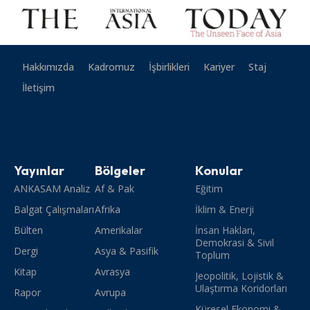
Hakkımızda
Kadromuz
İşbirlikleri
Kariyer
Staj
İletişim
Yayınlar
Bölgeler
Konular
ANKASAM Analiz
Af & Pak
Eğitim
Balgat Çalışmaları
Afrika
İklim & Enerji
Bülten
Amerikalar
İnsan Hakları,
Demokrasi & Sivil
Dergi
Asya & Pasifik
Toplum
Kitap
Avrasya
Jeopolitik, Lojistik &
Ulaştırma Koridorları
Rapor
Avrupa
Küresel Ekonomi &