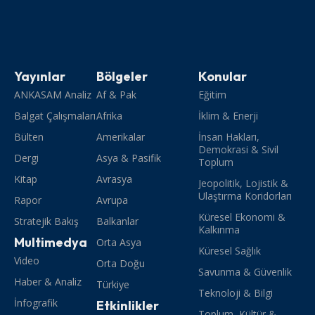
Yayınlar
Bölgeler
Konular
ANKASAM Analiz
Af & Pak
Eğitim
Balgat Çalışmaları
Afrika
İklim & Enerji
Bülten
Amerikalar
İnsan Hakları,
Demokrasi & Sivil
Dergi
Asya & Pasifik
Toplum
Kitap
Avrasya
Jeopolitik, Lojistik &
Ulaştırma Koridorları
Rapor
Avrupa
Küresel Ekonomi &
Stratejik Bakış
Balkanlar
Kalkınma
Multimedya
Orta Asya
Küresel Sağlık
Video
Orta Doğu
Savunma & Güvenlik
Haber & Analiz
Türkiye
Teknoloji & Bilgi
İnfografik
Etkinlikler
Toplum, Kültür &