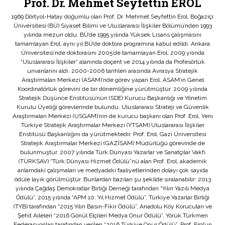
Prof. Dr. Mehmet Seyfettin EROL
1969 Dörtyol-Hatay doğumlu olan Prof. Dr. Mehmet Seyfettin Erol, Boğaziçi
Üniversitesi (BÜ) Siyaset Bilimi ve Uluslararası İlişkiler Bölümü’nden 1993
yılında mezun oldu. BÜ’de 1995 yılında Yüksek Lisans çalışmasını
tamamlayan Erol, aynı yıl BÜ’de doktora programına kabul edildi. Ankara
Üniversitesi’nde doktorasını 2005’de tamamlayan Erol, 2009 yılında
“Uluslararası İlişkiler” alanında doçent ve 2014 yılında da Profesörlük
unvanlarını aldı. 2000-2006 tarihleri arasında Avrasya Stratejik
Araştırmaları Merkezi (ASAM)’nde görev yapan Erol, ASAM’ın Genel
Koordinatörlük görevini de bir dönemliğine yürütmüştür. 2009 yılında
Stratejik Düşünce Enstitüsü’nün (SDE) Kurucu Başkanlığı ve Yönetim
Kurulu Üyeliği görevlerinde bulundu. Uluslararası Strateji ve Güvenlik
Araştırmaları Merkezi (USGAM)’nin de kurucu başkanı olan Prof. Erol, Yeni
Türkiye Stratejik Araştırmalar Merkezi (YTSAM) Uluslararası İlişkiler
Enstitüsü Başkanlığını da yürütmektedir. Prof. Erol, Gazi Üniversitesi
Stratejik Araştırmalar Merkezi (GAZİSAM) Müdürlüğü görevinde de
bulunmuştur. 2007 yılında Türk Dünyası Yazarlar ve Sanatçılar Vakfı
(TÜRKSAV) “Türk Dünyası Hizmet Ödülü”nü alan Prof. Erol, akademik
anlamdaki çalışmaları ve medyadaki faaliyetlerinden dolayı çok sayıda
ödüle layık görülmüştür. Bunlardan bazıları şu şekilde sıralanabilir: 2013
yılında Çağdaş Demokratlar Birliği Derneği tarafından “Yılın Yazılı Medya
Ödülü”, 2015 yılında “APM 10. Yıl Hizmet Ödülü”, Türkiye Yazarlar Birliği
(TYB) tarafından “2015 Yılın Basın-Fikir Ödülü”, Anadolu Köy Korucuları ve
Şehit Aileleri “2016 Gönül Elçileri Medya Onur Ödülü”, Yörük Türkmen
Federasyonları tarafından verilen “2016 Türkiye Onur Ödülü”. Prof. Erol’un