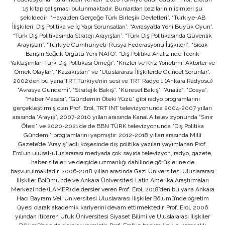
15 kitap çalışması bulunmaktadır. Bunlardan bazılarının isimleri şu
şekildedir: “Hayalden Gerçeğe Türk Birleşik Devletleri”, “Türkiye-AB
İlişkileri: Dış Politika ve İç Yapı Sorunsalları”, “Avrasya’da Yeni Büyük Oyun”,
“Türk Dış Politikasında Strateji Arayışları”, “Türk Dış Politikasında Güvenlik
Arayışları”, “Türkiye Cumhuriyeti-Rusya Federasyonu İlişkileri”, “Sıcak
Barışın Soğuk Örgütü Yeni NATO”, “Dış Politika Analizinde Teorik
Yaklaşımlar: Türk Dış Politikası Örneği”, “Krizler ve Kriz Yönetimi: Aktörler ve
Örnek Olaylar”, “Kazakistan” ve “Uluslararası İlişkilerde Güncel Sorunlar”.
2002’den bu yana TRT Türkiye’nin sesi ve TRT Radyo 1 (Ankara Radyosu)
“Avrasya Gündemi”, “Stratejik Bakış”, “Küresel Bakış”, “Analiz”, “Dosya”,
“Haber Masası”, “Gündemin Öteki Yüzü” gibi radyo programlarını
gerçekleştirmiş olan Prof. Erol, TRT INT televizyonunda 2004-2007 yılları
arasında “Arayış”, 2007-2010 yılları arasında Kanal A televizyonunda “Sınır
Ötesi” ve 2020-2021’de de BBN TÜRK televizyonunda “Dış Politika
Gündemi” programlarını yapmıştır. 2012-2018 yılları arasında Millî
Gazete’de “Arayış” adlı köşesinde dış politika yazıları yayımlanan Prof.
Erol’un ulusal-uluslararası medyada çok sayıda televizyon, radyo, gazete,
haber siteleri ve dergide uzmanlığı dahilinde görüşlerine de
başvurulmaktadır. 2006-2018 yılları arasında Gazi Üniversitesi Uluslararası
İlişkiler Bölümü’nde ve Ankara Üniversitesi Latin Amerika Araştırmaları
Merkezi’nde (LAMER) de dersler veren Prof. Erol, 2018’den bu yana Ankara
Hacı Bayram Veli Üniversitesi Uluslararası İlişkiler Bölümü’nde öğretim
üyesi olarak akademik kariyerini devam ettirmektedir. Prof. Erol, 2006
yılından itibaren Ufuk Üniversitesi Siyaset Bilimi ve Uluslararası İlişkiler