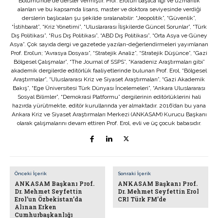
Bölümü’nde de dersler vermiştir. Prof. Erol’un başlıca ilgi ve uzmanlık
alanları ve bu kapsamda lisans, master ve doktora seviyesinde verdiği
derslerin başlıcaları şu şekilde sıralanabilir: “Jeopolitik”, “Güvenlik”,
“İstihbarat”, “Kriz Yönetimi”, “Uluslararası İlişkilerde Güncel Sorunlar”, “Türk
Dış Politikası”, “Rus Dış Politikası”, “ABD Dış Politikası”, “Orta Asya ve Güney
Asya”. Çok sayıda dergi ve gazetede yazıları-değerlendirmeleri yayımlanan
Prof. Erol’un; “Avrasya Dosyası”, “Stratejik Analiz”, “Stratejik Düşünce”, “Gazi
Bölgesel Çalışmalar”, “The Journal of SSPS”, “Karadeniz Araştırmaları gibi”
akademik dergilerde editörlük faaliyetlerinde bulunan Prof. Erol, “Bölgesel
Araştırmalar”, “Uluslararası Kriz ve Siyaset Araştırmaları”, “Gazi Akademik
Bakış”, “Ege Üniversitesi Türk Dünyası İncelemeleri”, “Ankara Uluslararası
Sosyal Bilimler”, “Demokrasi Platformu” dergilerinin editörlüklerini hali
hazırda yürütmekte, editör kurullarında yer almaktadır. 2016’dan bu yana
Ankara Kriz ve Siyaset Araştırmaları Merkezi (ANKASAM) Kurucu Başkanı
olarak çalışmalarını devam ettiren Prof. Erol, evli ve üç çocuk babasıdır.
Önceki İçerik
Sonraki İçerik
ANKASAM Başkanı Prof.
ANKASAM Başkanı Prof.
Dr. Mehmet Seyfettin
Dr. Mehmet Seyfettin Erol
Erol’un Özbekistan’da
CRI Türk FM’de
Alınan Erken
Cumhurbaşkanlığı