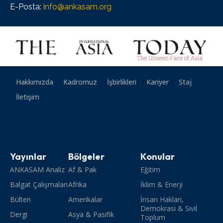
E-Posta:
info@ankasam.org
Hakkımızda
Kadromuz
İşbirlikleri
Kariyer
Staj
İletişim
Yayınlar
Bölgeler
Konular
ANKASAM Analiz
Af & Pak
Eğitim
Balgat Çalışmaları
Afrika
İklim & Enerji
Bülten
Amerikalar
İnsan Hakları,
Demokrasi & Sivil
Dergi
Asya & Pasifik
Toplum