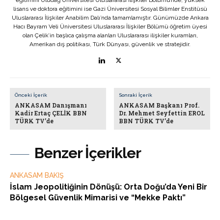
eğitimini Uludağ Üniversitesi Uluslararası İlişkiler Bölümü’nde, yüksek
lisans ve doktora eğitimini ise Gazi Üniversitesi Sosyal Bilimler Enstitüsü
Uluslararası İlişkiler Anabilim Dalı’nda tamamlamıştır. Günümüzde Ankara
Hacı Bayram Veli Üniversitesi Uluslararası İlişkiler Bölümü öğretim üyesi
olan Çelik’in başlıca çalışma alanları Uluslararası ilişkiler kuramları,
Amerikan dış politikası, Türk Dünyası, güvenlik ve stratejidir.
Önceki İçerik
Sonraki İçerik
ANKASAM Danışmanı
ANKASAM Başkanı Prof.
Kadir Ertaç ÇELİK BBN
Dr. Mehmet Seyfettin EROL
TÜRK TV’de
BBN TÜRK TV’de
Benzer İçerikler
ANKASAM BAKIŞ
İslam Jeopolitiğinin Dönüşü: Orta Doğu’da Yeni Bir
Bölgesel Güvenlik Mimarisi ve “Mekke Paktı”