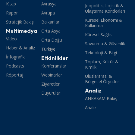
Kitap
Avrasya
Jeopolitik, Lojistik &
Ulaştırma Koridorları
Rapor
Avrupa
Küresel Ekonomi &
Stratejik Bakış
Balkanlar
Kalkınma
Multimedya
Orta Asya
Küresel Sağlık
Video
Orta Doğu
Savunma & Güvenlik
Haber & Analiz
Türkiye
Teknoloji & Bilgi
İnfografik
Etkinlikler
Toplum, Kültür &
Podcasts
Konferanslar
Kimlik
Röportaj
Webinarlar
Uluslararası &
Bölgesel Örgütler
Ziyaretler
Analiz
Duyurular
ANKASAM Bakış
Analiz