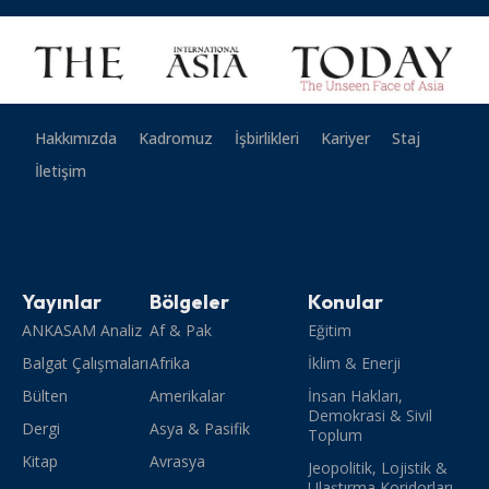
Hakkımızda
Kadromuz
İşbirlikleri
Kariyer
Staj
İletişim
Yayınlar
Bölgeler
Konular
ANKASAM Analiz
Af & Pak
Eğitim
Balgat Çalışmaları
Afrika
İklim & Enerji
Bülten
Amerikalar
İnsan Hakları,
Demokrasi & Sivil
Dergi
Asya & Pasifik
Toplum
Kitap
Avrasya
Jeopolitik, Lojistik &
Ulaştırma Koridorları