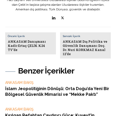
Hacı Bayram Veli Üniversitesi Uluslararası İlişkiler Bölümü öğretim üyesi
olan Çelik’in başlıca çalışma alanları Uluslararası ilişkiler kuramları,
Amerikan dış politikası, Türk Dünyası, güvenlik ve stratejidir.
Önceki İçerik
Sonraki İçerik
ANKASAM Danışmanı
ANKASAM Dış Politika ve
Kadir Ertaç ÇELİK K24
Güvenlik Danışmanı Doç.
TV’de
Dr. Nuri KORKMAZ Kanal
12’de
Benzer İçerikler
ANKASAM BAKIŞ
İslam Jeopolitiğinin Dönüşü: Orta Doğu’da Yeni Bir
Bölgesel Güvenlik Mimarisi ve “Mekke Paktı”
ANKASAM BAKIŞ
Kırılgan Refahtan Caydırıcı Güce: Kuveyt’in