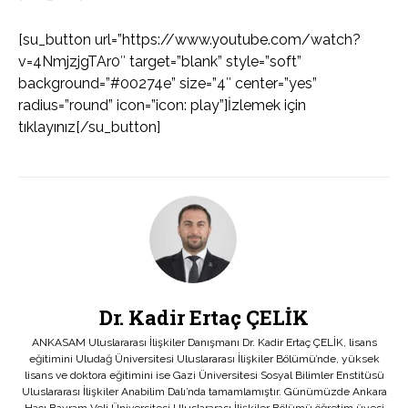
[su_button url=”https://www.youtube.com/watch?
v=4NmjzjgTAr0″ target=”blank” style=”soft”
background=”#00274e” size=”4″ center=”yes”
radius=”round” icon=”icon: play”]İzlemek için
tıklayınız[/su_button]
Dr. Kadir Ertaç ÇELİK
ANKASAM Uluslararası İlişkiler Danışmanı Dr. Kadir Ertaç ÇELİK, lisans
eğitimini Uludağ Üniversitesi Uluslararası İlişkiler Bölümü’nde, yüksek
lisans ve doktora eğitimini ise Gazi Üniversitesi Sosyal Bilimler Enstitüsü
Uluslararası İlişkiler Anabilim Dalı’nda tamamlamıştır. Günümüzde Ankara