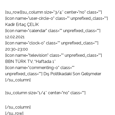
[su_row][su_column size=”3/4″ center=”no” class=””]
[icon name=”user-circle-o” class=”” unprefixed_class=””]
Kadir Ertaç ÇELİK
[icon name=”calendar” class=”” unprefixed_class=””]
12.02.2021
[icon name=”clock-o” class=”” unprefixed_class=””]
20:30-23:00
[icon name=”television” class=”” unprefixed_class=””]
BBN TÜRK TV, “Haftada 1″
[icon name=”commenting-o” class=””
unprefixed_class=””] Dış Politikadaki Son Gelişmeler
[/su_column]
[su_column size=”1/4″ center=”no” class=””]
[/su_column]
[/su_row]