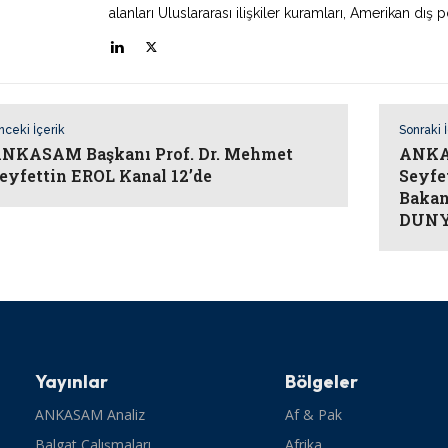
alanları Uluslararası ilişkiler kuramları, Amerikan dış po
nceki İçerik
Sonraki 
NKASAM Başkanı Prof. Dr. Mehmet
ANKAS
eyfettin EROL Kanal 12’de
Seyfe
Bakan
DUNY
Yayınlar
Bölgeler
ANKASAM Analiz
Af & Pak
Balgat Çalışmaları
Afrika