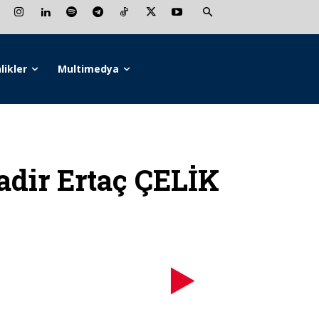
likler
Multimedya
ir Ertaç ÇELİK