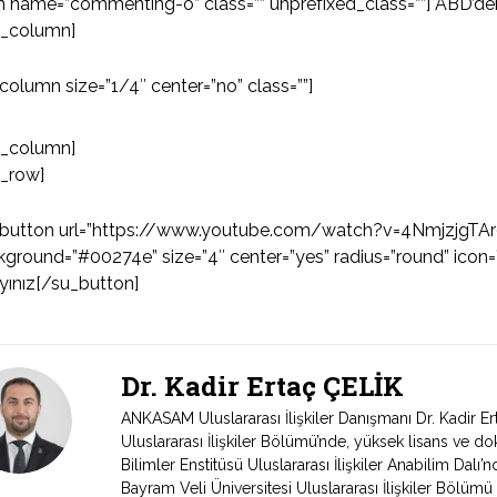
n name=”commenting-o” class=”” unprefixed_class=””] ABD’de
u_column]
column size=”1/4″ center=”no” class=””]
u_column]
u_row]
_button url=”https://www.youtube.com/watch?v=4NmjzjgTAr0″ 
ground=”#00274e” size=”4″ center=”yes” radius=”round” icon=”i
ayınız[/su_button]
Dr. Kadir Ertaç ÇELİK
ANKASAM Uluslararası İlişkiler Danışmanı Dr. Kadir Ert
Uluslararası İlişkiler Bölümü’nde, yüksek lisans ve do
Bilimler Enstitüsü Uluslararası İlişkiler Anabilim Da
Bayram Veli Üniversitesi Uluslararası İlişkiler Bölümü