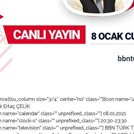
row][su_column size=”3/4″ center=”no” class=””][icon name=”us
r Ertaç ÇELİK
n name=”calendar” class=”” unprefixed_class=””] 08.01.2021
n name=”clock-o” class=”” unprefixed_class=””] 20:30-23:30
n name=”television” class=”” unprefixed_class=””] BBN TÜRK TV