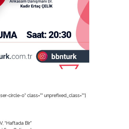
er-circle-o” class=”” unprefixed_class=””]
, “Haftada Bir”