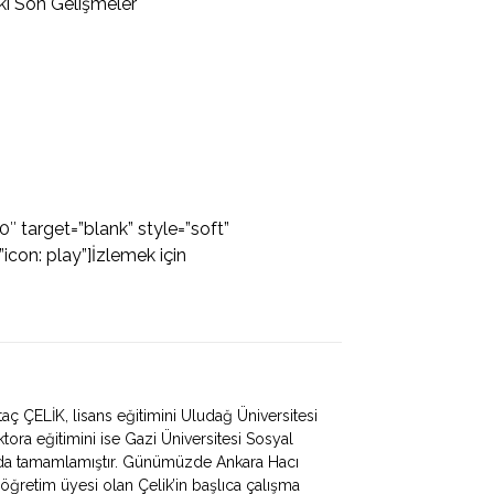
ki Son Gelişmeler
target=”blank” style=”soft”
con: play”]İzlemek için
aç ÇELİK, lisans eğitimini Uludağ Üniversitesi
ktora eğitimini ise Gazi Üniversitesi Sosyal
lı’nda tamamlamıştır. Günümüzde Ankara Hacı
 öğretim üyesi olan Çelik’in başlıca çalışma