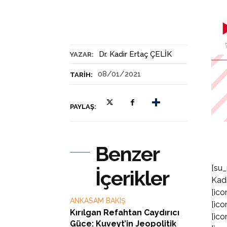
Dr. Kadir Ertaç ÇELİK
YAZAR:
08/01/2021
TARIH:
PAYLAŞ:
Benzer
[su_
İçerikler
Kadi
[ico
ANKASAM BAKIŞ
[ico
Kırılgan Refahtan Caydırıcı
[ico
Güce: Kuveyt’in Jeopolitik