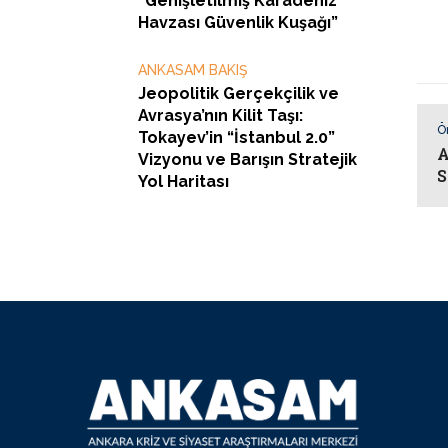
“Genişletilmiş Karadeniz
Havzası Güvenlik Kuşağı”
ANKASAM BAKIŞ
Jeopolitik Gerçekçilik ve
Avrasya’nın Kilit Taşı:
Ö
Tokayev’in “İstanbul 2.0”
A
Vizyonu ve Barışın Stratejik
S
Yol Haritası