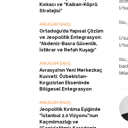
[ico
Kıskacı ve “Kalkan-Köprü
[/s
Stratejisi”
[su_
ANKASAM BAKIŞ
Ortadoğu’da Yapısal Çözüm
ve Jeopolitik Entegrasyon:
[/s
“Akdeniz-Basra Güvenlik,
[/s
İstikrar ve Refah Kuşağı”
[su
ANKASAM BAKIŞ
back
Avrasya’nın Yeni Merkezkaç
tıkl
Kuvveti: Özbekistan-
Kırgızistan Ekseninde
Bölgesel Entegrasyon
ANKASAM BAKIŞ
Jeopolitik Kırılma Eşiğinde
“İstanbul 2.0 Vizyonu”nun
Kaçınılmazlığı ve