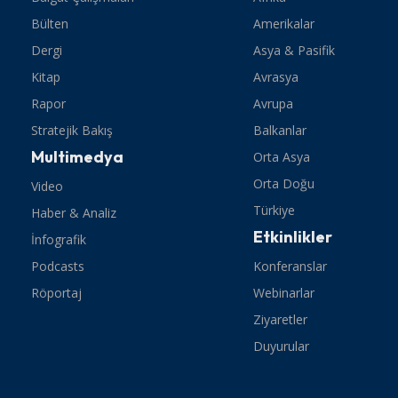
Bülten
Amerikalar
Dergi
Asya & Pasifik
Kitap
Avrasya
Rapor
Avrupa
Stratejik Bakış
Balkanlar
Multimedya
Orta Asya
Orta Doğu
Video
Türkiye
Haber & Analiz
Etkinlikler
İnfografik
Podcasts
Konferanslar
Röportaj
Webinarlar
Ziyaretler
Duyurular