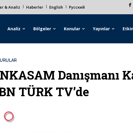
r & Analiz
Haberler
English
Русский
Analiz
Bölgeler
Konular
Yayınlar
Etkin
URULAR
NKASAM Danışmanı Kad
BN TÜRK TV’de