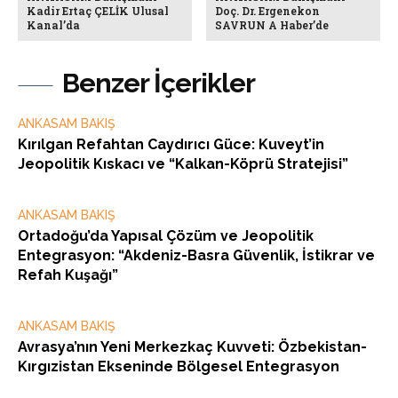
Kadir Ertaç ÇELİK Ulusal
Doç. Dr. Ergenekon
Kanal’da
SAVRUN A Haber’de
Benzer İçerikler
ANKASAM BAKIŞ
Kırılgan Refahtan Caydırıcı Güce: Kuveyt’in
Jeopolitik Kıskacı ve “Kalkan-Köprü Stratejisi”
ANKASAM BAKIŞ
Ortadoğu’da Yapısal Çözüm ve Jeopolitik
Entegrasyon: “Akdeniz-Basra Güvenlik, İstikrar ve
Refah Kuşağı”
ANKASAM BAKIŞ
Avrasya’nın Yeni Merkezkaç Kuvveti: Özbekistan-
Kırgızistan Ekseninde Bölgesel Entegrasyon