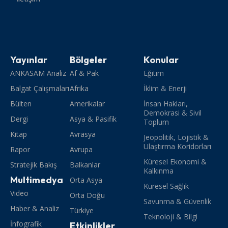
Yayınlar
Bölgeler
Konular
ANKASAM Analiz
Af & Pak
Eğitim
Balgat Çalışmaları
Afrika
İklim & Enerji
Bülten
Amerikalar
İnsan Hakları,
Demokrasi & Sivil
Dergi
Asya & Pasifik
Toplum
Kitap
Avrasya
Jeopolitik, Lojistik &
Ulaştırma Koridorları
Rapor
Avrupa
Küresel Ekonomi &
Stratejik Bakış
Balkanlar
Kalkınma
Multimedya
Orta Asya
Küresel Sağlık
Video
Orta Doğu
Savunma & Güvenlik
Haber & Analiz
Türkiye
Teknoloji & Bilgi
İnfografik
Etkinlikler