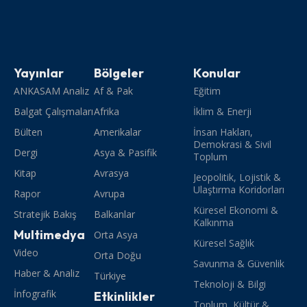
Yayınlar
Bölgeler
Konular
ANKASAM Analiz
Af & Pak
Eğitim
Balgat Çalışmaları
Afrika
İklim & Enerji
Bülten
Amerikalar
İnsan Hakları,
Demokrasi & Sivil
Dergi
Asya & Pasifik
Toplum
Kitap
Avrasya
Jeopolitik, Lojistik &
Ulaştırma Koridorları
Rapor
Avrupa
Küresel Ekonomi &
Stratejik Bakış
Balkanlar
Kalkınma
Multimedya
Orta Asya
Küresel Sağlık
Video
Orta Doğu
Savunma & Güvenlik
Haber & Analiz
Türkiye
Teknoloji & Bilgi
İnfografik
Etkinlikler
Toplum, Kültür &