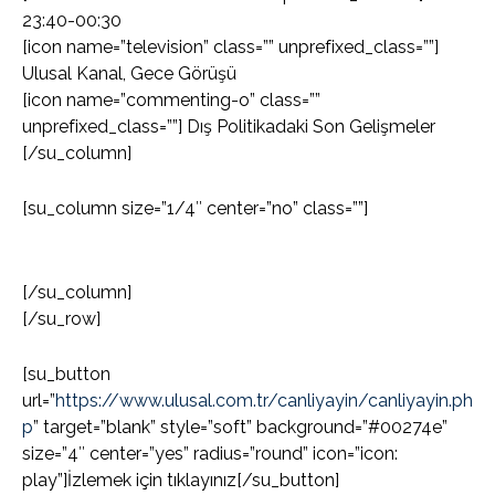
23:40-00:30
[icon name=”television” class=”” unprefixed_class=””]
Ulusal Kanal, Gece Görüşü
[icon name=”commenting-o” class=””
unprefixed_class=””] Dış Politikadaki Son Gelişmeler
[/su_column]
[su_column size=”1/4″ center=”no” class=””]
[/su_column]
[/su_row]
[su_button
url=”
https://www.ulusal.com.tr/canliyayin/canliyayin.ph
p
” target=”blank” style=”soft” background=”#00274e”
size=”4″ center=”yes” radius=”round” icon=”icon:
play”]İzlemek için tıklayınız[/su_button]