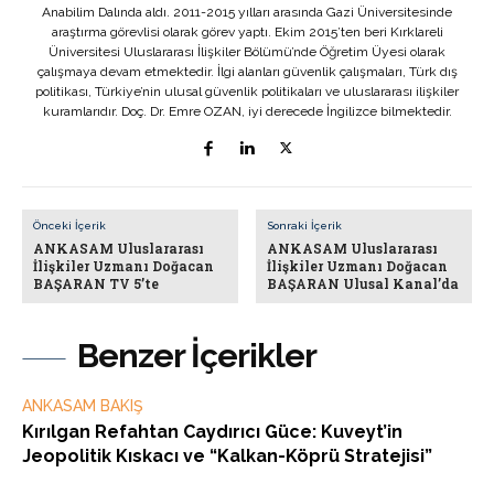
Anabilim Dalında aldı. 2011-2015 yılları arasında Gazi Üniversitesinde
araştırma görevlisi olarak görev yaptı. Ekim 2015’ten beri Kırklareli
Üniversitesi Uluslararası İlişkiler Bölümü’nde Öğretim Üyesi olarak
çalışmaya devam etmektedir. İlgi alanları güvenlik çalışmaları, Türk dış
politikası, Türkiye’nin ulusal güvenlik politikaları ve uluslararası ilişkiler
kuramlarıdır. Doç. Dr. Emre OZAN, iyi derecede İngilizce bilmektedir.
Önceki İçerik
Sonraki İçerik
ANKASAM Uluslararası
ANKASAM Uluslararası
İlişkiler Uzmanı Doğacan
İlişkiler Uzmanı Doğacan
BAŞARAN TV 5’te
BAŞARAN Ulusal Kanal’da
Benzer İçerikler
ANKASAM BAKIŞ
Kırılgan Refahtan Caydırıcı Güce: Kuveyt’in
Jeopolitik Kıskacı ve “Kalkan-Köprü Stratejisi”