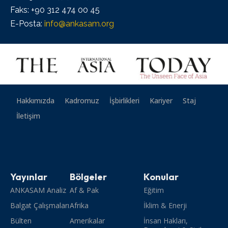
Faks: +90 312 474 00 45
E-Posta:
info@ankasam.org
Hakkımızda
Kadromuz
İşbirlikleri
Kariyer
Staj
İletişim
Yayınlar
Bölgeler
Konular
ANKASAM Analiz
Af & Pak
Eğitim
Balgat Çalışmaları
Afrika
İklim & Enerji
Bülten
Amerikalar
İnsan Hakları,