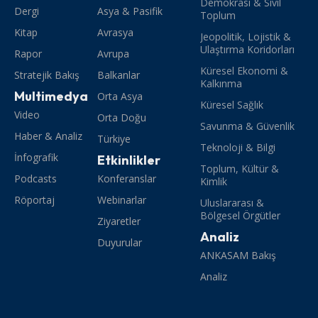
Demokrasi & Sivil
Dergi
Asya & Pasifik
Toplum
Kitap
Avrasya
Jeopolitik, Lojistik &
Ulaştırma Koridorları
Rapor
Avrupa
Küresel Ekonomi &
Stratejik Bakış
Balkanlar
Kalkınma
Multimedya
Orta Asya
Küresel Sağlık
Video
Orta Doğu
Savunma & Güvenlik
Haber & Analiz
Türkiye
Teknoloji & Bilgi
İnfografik
Etkinlikler
Toplum, Kültür &
Podcasts
Konferanslar
Kimlik
Röportaj
Webinarlar
Uluslararası &
Bölgesel Örgütler
Ziyaretler
Analiz
Duyurular
ANKASAM Bakış
Analiz