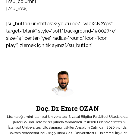
[/su_column]
[/su_row]
[su_button url=”https://youtu.be/TwleXsN2Yps”
target=”blank” style=”soft” background=”#00274e”
size=”4″ center=”yes” radius=”round” icon=”icon:
play”]İzlemek için tıklayınız[/su_button]
Doç. Dr. Emre OZAN
Lisans eğitimini İstanbul Üniversitesi Siyasal Bilgiler Fakültesi Uluslararası
İlişkiler Bölümü’nde 2008 yılında tamamladı. Yüksek Lisans derecesini
İstanbul Üniversitesi Uluslararası İlişkiler Anabilim Dalı’ndan 2010 yılında,
Doktora derecesini ise 2015 yılında Gazi Üniversitesi Uluslararası İlişkiler