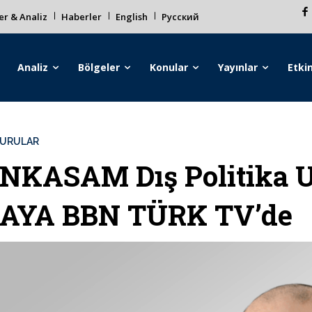
r & Analiz
Haberler
English
Русский
Analiz
Bölgeler
Konular
Yayınlar
Etkin
URULAR
NKASAM Dış Politika 
AYA BBN TÜRK TV’de