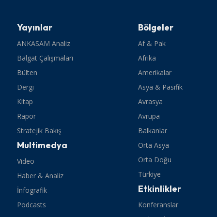
Yayınlar
Bölgeler
ANKASAM Analiz
Af & Pak
Balgat Çalışmaları
Afrika
Bülten
Amerikalar
Dergi
Asya & Pasifik
Kitap
Avrasya
Rapor
Avrupa
Stratejik Bakış
Balkanlar
Multimedya
Orta Asya
Orta Doğu
Video
Türkiye
Haber & Analiz
Etkinlikler
İnfografik
Podcasts
Konferanslar