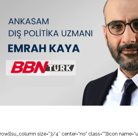
row][su_column size=”3/4″ center=”no” class=””][icon name=”us