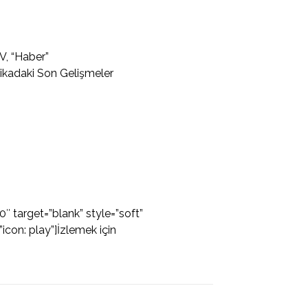
V, “Haber”
tikadaki Son Gelişmeler
target=”blank” style=”soft”
con: play”]İzlemek için