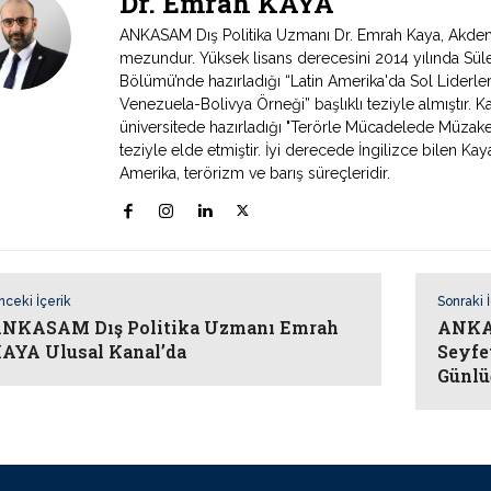
Dr. Emrah KAYA
ANKASAM Dış Politika Uzmanı Dr. Emrah Kaya, Akdeniz 
mezundur. Yüksek lisans derecesini 2014 yılında Süley
Bölümü’nde hazırladığı “Latin Amerika'da Sol Liderlerin
Venezuela-Bolivya Örneği” başlıklı teziyle almıştır. 
üniversitede hazırladığı "Terörle Mücadelede Müzak
teziyle elde etmiştir. İyi derecede İngilizce bilen Kaya
Amerika, terörizm ve barış süreçleridir.
nceki İçerik
Sonraki 
NKASAM Dış Politika Uzmanı Emrah
ANKAS
AYA Ulusal Kanal’da
Seyfe
Günlü