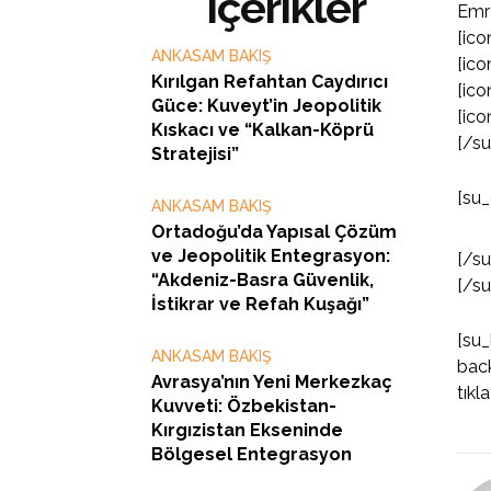
İçerikler
Emr
[ico
ANKASAM BAKIŞ
[ico
Kırılgan Refahtan Caydırıcı
[ico
Güce: Kuveyt’in Jeopolitik
[ico
Kıskacı ve “Kalkan-Köprü
[/s
Stratejisi”
[su_
ANKASAM BAKIŞ
Ortadoğu’da Yapısal Çözüm
ve Jeopolitik Entegrasyon:
[/s
“Akdeniz-Basra Güvenlik,
[/s
İstikrar ve Refah Kuşağı”
[su
ANKASAM BAKIŞ
back
Avrasya’nın Yeni Merkezkaç
tıkl
Kuvveti: Özbekistan-
Kırgızistan Ekseninde
Bölgesel Entegrasyon