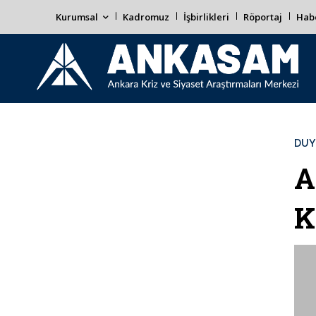
Kurumsal
Kadromuz
İşbirlikleri
Röportaj
Habe
DUY
A
K