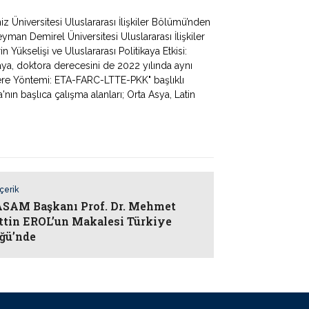
Üniversitesi Uluslararası İlişkiler Bölümü’nden
man Demirel Üniversitesi Uluslararası İlişkiler
 Yükselişi ve Uluslararası Politikaya Etkisi:
Kaya, doktora derecesini de 2022 yılında aynı
ere Yöntemi: ETA-FARC-LTTE-PKK" başlıklı
'nın başlıca çalışma alanları; Orta Asya, Latin
İçerik
AM Başkanı Prof. Dr. Mehmet
ttin EROL’un Makalesi Türkiye
ğü’nde