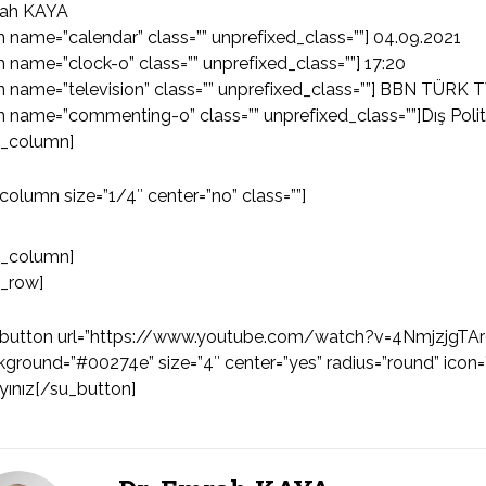
ah KAYA
n name=”calendar” class=”” unprefixed_class=””] 04.09.2021
n name=”clock-o” class=”” unprefixed_class=””] 17:20
n name=”television” class=”” unprefixed_class=””] BBN TÜRK T
n name=”commenting-o” class=”” unprefixed_class=””]Dış Poli
u_column]
column size=”1/4″ center=”no” class=””]
u_column]
u_row]
_button url=”https://www.youtube.com/watch?v=4NmjzjgTAr0″ 
ground=”#00274e” size=”4″ center=”yes” radius=”round” icon=”i
ayınız[/su_button]