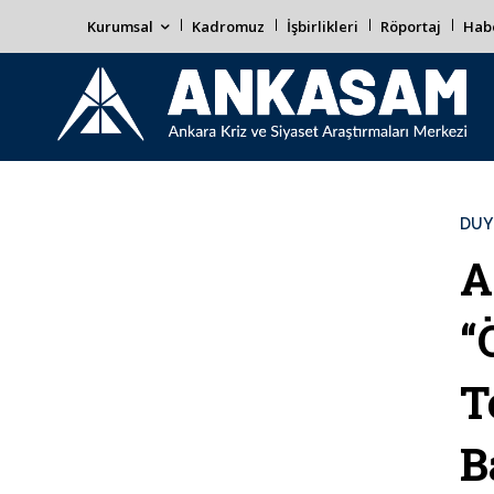
Kurumsal
Kadromuz
İşbirlikleri
Röportaj
Habe
DUY
A
“
T
B