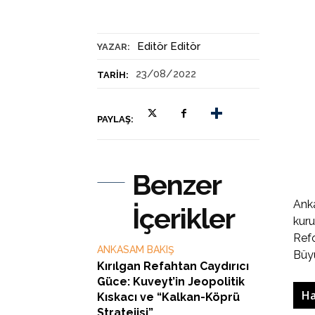
Editör Editör
YAZAR:
23/08/2022
TARIH:
PAYLAŞ:
Benzer
Anka
İçerikler
kuru
Refo
ANKASAM BAKIŞ
Büyü
Kırılgan Refahtan Caydırıcı
Güce: Kuveyt’in Jeopolitik
Ha
Kıskacı ve “Kalkan-Köprü
Stratejisi”