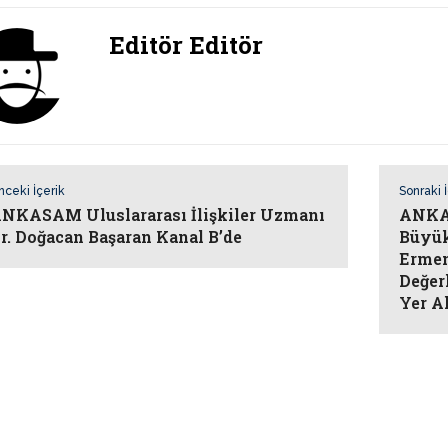
Editör Editör
nceki İçerik
Sonraki 
NKASAM Uluslararası İlişkiler Uzmanı
ANKA
r. Doğacan Başaran Kanal B’de
Büyük
Ermen
Değer
Yer A