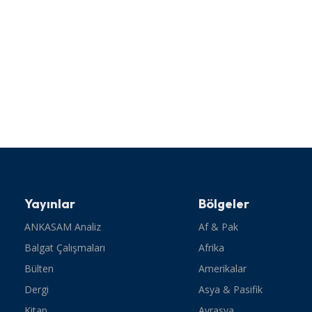
Yayınlar
Bölgeler
ANKASAM Analiz
Af & Pak
Balgat Çalışmaları
Afrika
Bülten
Amerikalar
Dergi
Asya & Pasifik
Kitap
Avrasya