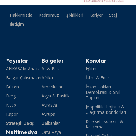
Hakkımızda
Kadromuz
İşbirlikleri
Kariyer
Staj
İletişim
Yayınlar
Bölgeler
Konular
ANKASAM Analiz
Af & Pak
Eğitim
Balgat Çalışmaları
Afrika
İklim & Enerji
Bülten
Amerikalar
İnsan Hakları,
Demokrasi & Sivil
Dergi
Asya & Pasifik
Toplum
Kitap
Avrasya
Jeopolitik, Lojistik &
Ulaştırma Koridorları
Rapor
Avrupa
Küresel Ekonomi &
Stratejik Bakış
Balkanlar
Kalkınma
Multimedya
Orta Asya
Küresel Sağlık