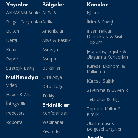
Yayınlar
Bölgeler
Konular
ANKASAM Analiz
Af & Pak
Eğitim
Balgat Çalışmaları
Afrika
İklim & Enerji
Bülten
Amerikalar
İnsan Hakları,
Demokrasi & Sivil
Dergi
Asya & Pasifik
Toplum
Kitap
Avrasya
Jeopolitik, Lojistik &
Ulaştırma Koridorları
Rapor
Avrupa
Küresel Ekonomi &
Stratejik Bakış
Balkanlar
Kalkınma
Multimedya
Orta Asya
Küresel Sağlık
Video
Orta Doğu
Savunma & Güvenlik
Haber & Analiz
Türkiye
Teknoloji & Bilgi
İnfografik
Etkinlikler
Toplum, Kültür &
Podcasts
Konferanslar
Kimlik
Röportaj
Webinarlar
Uluslararası &
Bölgesel Örgütler
Ziyaretler