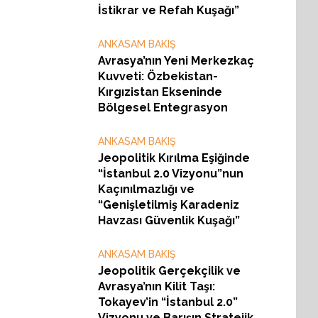
İstikrar ve Refah Kuşağı”
ANKASAM BAKIŞ
Avrasya’nın Yeni Merkezkaç
Kuvveti: Özbekistan-
Kırgızistan Ekseninde
Bölgesel Entegrasyon
ANKASAM BAKIŞ
Jeopolitik Kırılma Eşiğinde
“İstanbul 2.0 Vizyonu”nun
Kaçınılmazlığı ve
“Genişletilmiş Karadeniz
Havzası Güvenlik Kuşağı”
ANKASAM BAKIŞ
Jeopolitik Gerçekçilik ve
Avrasya’nın Kilit Taşı:
Tokayev’in “İstanbul 2.0”
Vizyonu ve Barışın Stratejik