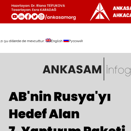
zı şu dillerde de mevcuttur:
English
Русский