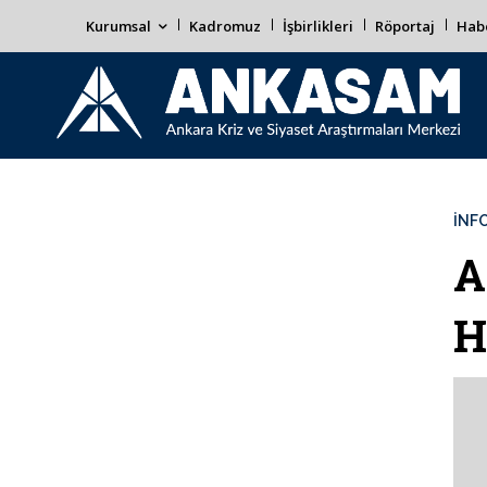
Kurumsal
Kadromuz
İşbirlikleri
Röportaj
Habe
İNF
A
H