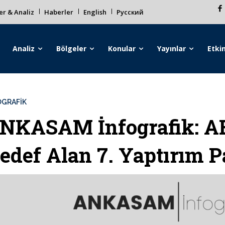
r & Analiz
Haberler
English
Русский
Analiz
Bölgeler
Konular
Yayınlar
Etkin
OGRAFIK
NKASAM İnfografik: AB
edef Alan 7. Yaptırım P