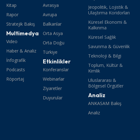
Kitap
Avrasya
Jeopolitik, Lojistik &
Ulaştırma Koridorları
Rapor
Avrupa
Küresel Ekonomi &
Stratejik Bakış
Balkanlar
Kalkınma
Multimedya
Orta Asya
Küresel Sağlık
Video
Orta Doğu
Savunma & Güvenlik
Haber & Analiz
Türkiye
Teknoloji & Bilgi
İnfografik
Etkinlikler
Toplum, Kültür &
Podcasts
Konferanslar
Kimlik
Röportaj
Webinarlar
Uluslararası &
Bölgesel Örgütler
Ziyaretler
Analiz
Duyurular
ANKASAM Bakış
Analiz