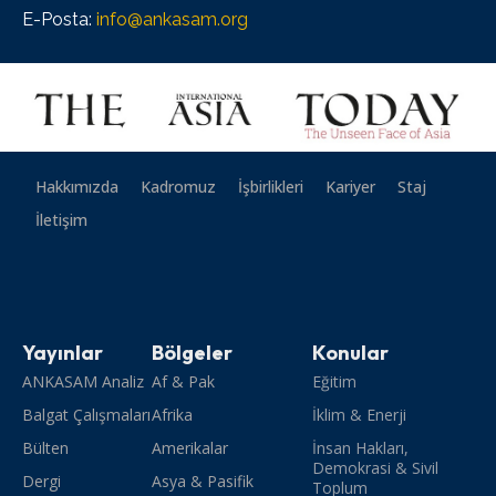
E-Posta:
info@ankasam.org
Hakkımızda
Kadromuz
İşbirlikleri
Kariyer
Staj
İletişim
Yayınlar
Bölgeler
Konular
ANKASAM Analiz
Af & Pak
Eğitim
Balgat Çalışmaları
Afrika
İklim & Enerji
Bülten
Amerikalar
İnsan Hakları,
Demokrasi & Sivil
Dergi
Asya & Pasifik
Toplum