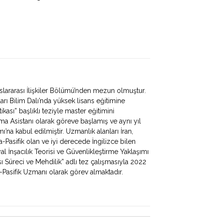
uslararası İlişkiler Bölümü’nden mezun olmuştur.
arı Bilim Dalı’nda yüksek lisans eğitimine
tikası” başlıklı teziyle master eğitimini
 Asistanı olarak göreve başlamış ve aynı yıl
ı’na kabul edilmiştir. Uzmanlık alanları İran,
-Pasifik olan ve iyi derecede İngilizce bilen
l İnşacılık Teorisi ve Güvenlikleştirme Yaklaşımı
ı Süreci ve Mehdilik” adlı tez çalışmasıyla 2022
Pasifik Uzmanı olarak görev almaktadır.