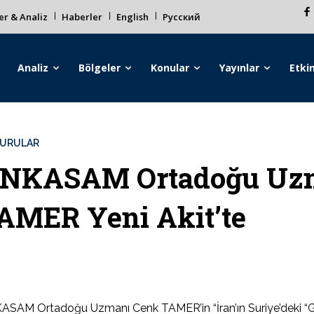
r & Analiz
Haberler
English
Русский
Analiz
Bölgeler
Konular
Yayınlar
Etkin
URULAR
NKASAM Ortadoğu Uz
AMER Yeni Akit’te
SAM Ortadoğu Uzmanı Cenk TAMER’in “İran’ın Suriye’deki “Güve