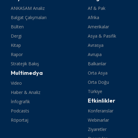
ANKASAM Analiz
Af & Pak
Balgat Çalışmaları
Afrika
Bülten
Amerikalar
Dergi
Asya & Pasifik
Kitap
Avrasya
Rapor
Avrupa
Stratejik Bakış
Balkanlar
Multimedya
Orta Asya
Orta Doğu
Video
Türkiye
Haber & Analiz
Etkinlikler
İnfografik
Podcasts
Konferanslar
Röportaj
Webinarlar
Ziyaretler