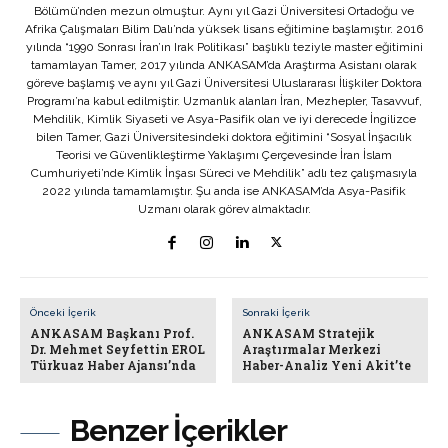
Bölümü’nden mezun olmuştur. Aynı yıl Gazi Üniversitesi Ortadoğu ve
Afrika Çalışmaları Bilim Dalı’nda yüksek lisans eğitimine başlamıştır. 2016
yılında “1990 Sonrası İran’ın Irak Politikası” başlıklı teziyle master eğitimini
tamamlayan Tamer, 2017 yılında ANKASAM’da Araştırma Asistanı olarak
göreve başlamış ve aynı yıl Gazi Üniversitesi Uluslararası İlişkiler Doktora
Programı’na kabul edilmiştir. Uzmanlık alanları İran, Mezhepler, Tasavvuf,
Mehdilik, Kimlik Siyaseti ve Asya-Pasifik olan ve iyi derecede İngilizce
bilen Tamer, Gazi Üniversitesindeki doktora eğitimini “Sosyal İnşacılık
Teorisi ve Güvenlikleştirme Yaklaşımı Çerçevesinde İran İslam
Cumhuriyeti’nde Kimlik İnşası Süreci ve Mehdilik” adlı tez çalışmasıyla
2022 yılında tamamlamıştır. Şu anda ise ANKASAM’da Asya-Pasifik
Uzmanı olarak görev almaktadır.
Önceki İçerik
Sonraki İçerik
ANKASAM Başkanı Prof.
ANKASAM Stratejik
Dr. Mehmet Seyfettin EROL
Araştırmalar Merkezi
Türkuaz Haber Ajansı’nda
Haber-Analiz Yeni Akit’te
Benzer İçerikler