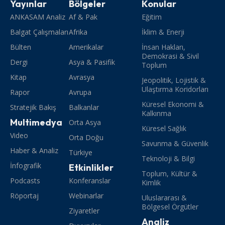
Yayınlar
Bölgeler
Konular
ANKASAM Analiz
Af & Pak
Eğitim
Balgat Çalışmaları
Afrika
İklim & Enerji
Bülten
Amerikalar
İnsan Hakları,
Demokrasi & Sivil
Dergi
Asya & Pasifik
Toplum
Kitap
Avrasya
Jeopolitik, Lojistik &
Ulaştırma Koridorları
Rapor
Avrupa
Küresel Ekonomi &
Stratejik Bakış
Balkanlar
Kalkınma
Multimedya
Orta Asya
Küresel Sağlık
Video
Orta Doğu
Savunma & Güvenlik
Haber & Analiz
Türkiye
Teknoloji & Bilgi
İnfografik
Etkinlikler
Toplum, Kültür &
Podcasts
Konferanslar
Kimlik
Röportaj
Webinarlar
Uluslararası &
Bölgesel Örgütler
Ziyaretler
Analiz